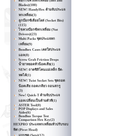
ดอกไขควงหกเหลี่ยม (Bits and
Blades)
(100)
NEW! HandyHex ด้ามจับประแจ
หกเหลี่ยม
(3)
ลูกบ๊อกซ์เดือยโผล่ (Socket Bits)
(115)
ไขควงบ๊อกซ์หกเหลี่ยม (Nut
Drivers)
(23)
Multi Packs ชุดประแจหก
เหลี่ยม
(9)
Bondhex Cases เคสใส่ประแจ
แอล
(8)
Screw Grab Friction Drops
น้ำยาหยอดหัวน๊อตเสีย
(1)
NEW! ถาดซิลิโคนแม่เหล็ก ยืด-
หดได้
(1)
NEW! Twist Socket Sets ชุดถอด
น๊อตเสีย ถอดเกลียว ถอนสกรู
(3)
New! Quick-T ด้ามจับประแจ
แอลเปลี่ยนเป็นด้ามตัวที
(1)
ASTER Tool
(0)
POP Displays and Sales
Aides
(6)
Bondhus Torque Test
Comparison Hex Key
(2)
HEXPRO ประแจหกเหลี่ยมหัวปรับรอบ
ทิศ (Pivot Head)
แบบชุด (Sets)
(12)