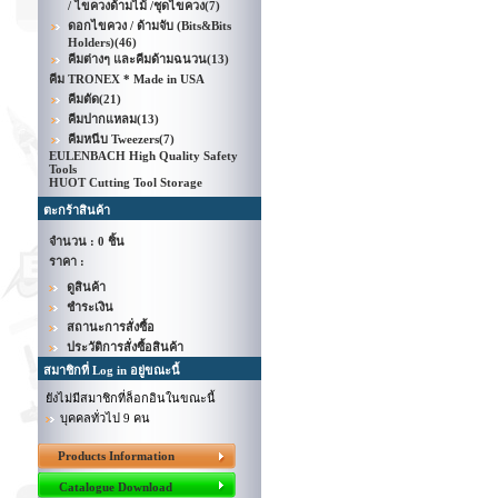
/ ไขควงด้ามไม้ /ชุดไขควง
(7)
ดอกไขควง / ด้ามจับ (Bits&Bits
Holders)
(46)
คีมต่างๆ และคีมด้ามฉนวน
(13)
คีม TRONEX * Made in USA
คีมตัด
(21)
คีมปากแหลม
(13)
คีมหนีบ Tweezers
(7)
EULENBACH High Quality Safety
Tools
HUOT Cutting Tool Storage
ตะกร้าสินค้า
จำนวน : 0 ชิ้น
ราคา :
ดูสินค้า
ชำระเงิน
สถานะการสั่งซื้อ
ประวัติการสั่งซื้อสินค้า
สมาชิกที่ Log in อยู่ขณะนี้
ยังไม่มีสมาชิกที่ล็อกอินในขณะนี้
บุคคลทั่วไป 9 คน
Products Information
Catalogue Download