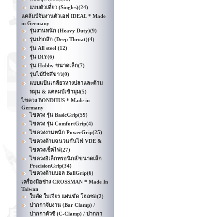
แบบตัวเดี่ยว (Singles)
(24)
แคล้มป์จับงานตัวเอฟ IDEAL * Made
in Germany
รุ่นงานหนัก (Heavy Duty)
(9)
รุ่นปากลึก (Deep Throat)
(4)
รุ่น All steel
(12)
รุ่น DIY
(6)
รุ่น Hobby ขนาดเล็ก
(7)
รุ่นไม้บีชสีขาว
(0)
แบบแป้นเกลียวหางปลาและด้าม
หมุน & แคลมป์เข้ามุม
(5)
ไขควง BONDHUS * Made in
Germany
ไขควง รุ่น BasicGrip
(59)
ไขควง รุ่น ComfortGrip
(4)
ไขควงงานหนัก PowerGrip
(25)
ไขควงด้ามฉนวนกันไฟ VDE &
ไขควงเช็คไฟ
(27)
ไขควงอิเล็กทรอนิกส์/ขนาดเล็ก
PrecisionGrip
(34)
ไขควงด้ามบอล BallGrip
(6)
เครื่องมือช่าง CROSSMAN * Made In
Taiwan
ใบตัด ใบเจียร แผ่นขัด โฮลซอ
(2)
ปากกาจับงาน (Bar Clamp) /
ปากกาตัวซี (C-Clamp) / ปากกา