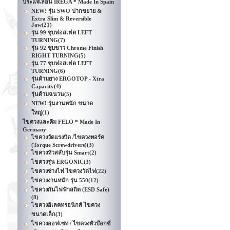
ประแจเลื่อน IREGA * Made In Spain
NEW! รุ่น SWO ปากขยาย &
Extra Slim & Reversible
Jaw
(21)
รุ่น 99 ชุบฟอสเฟต LEFT
TURNING
(7)
รุ่น 92 ชุบขาว Chrome Finish
RIGHT TURNING
(5)
รุ่น 77 ชุบฟอสเฟต LEFT
TURNING
(6)
รุ่นด้ามยาง ERGOTOP - Xtra
Capacity
(4)
รุ่นด้ามฉนวน
(5)
NEW! รุ่นงานหนัก ขนาด
ใหญ่
(1)
ไขควงและคีม FELO * Made In
Germany
ไขควงวัดแรงบิด /ไขควงทอร์ค
(Torque Screwdrivers)
(3)
ไขควงหัวสลับรุ่น Smart
(2)
ไขควงรุ่น ERGONIC
(3)
ไขควงช่างไฟ ไขควงวัดไฟ
(22)
ไขควงงานหนัก รุ่น 550
(12)
ไขควงกันไฟฟ้าสถิต (ESD Safe)
(8)
ไขควงอิเลคทรอนิกส์ ไขควง
ขนาดเล็ก
(3)
ไขควงออฟเซท / ไขควงหัวบ๊อกซ์