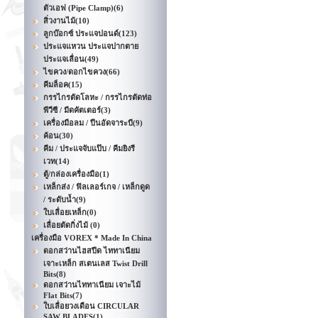
ตัวเอฟ (Pipe Clamp)
(6)
สิ่วงานไม้
(10)
ลูกบ๊อกซ์ ประแจปอนด์
(123)
ประแจแหวน ประแจปากตาย
ประแจเลื่อน
(49)
ไขควง/ดอกไขควง
(66)
คีมล็อค
(15)
กรรไกรตัดโลหะ / กรรไกรตัดท่อ
พีวีซี / มีดคัตเตอร์
(3)
เครื่องมือลม / ปืนอัดจาระบี
(9)
ค้อน
(30)
คีม / ประแจจับแป๊บ / คีมยิงรี
เวท
(14)
ตู้/กล่องเครื่องมือ
(1)
เหล็กส่ง / ฟิลเลอร์เกจ / เหล็กดูด
/ ระดับน้ำ
(9)
ใบเลื่อยเหล็ก
(0)
เลื่อยตัดกิ่งไม้
(0)
เครื่องมือ VOREX * Made In China
ดอกสว่านไฮสปีด ไททาเนียม
เจาะเหล็ก สเตนเลส Twist Drill
Bits
(8)
ดอกสว่านไททาเนียม เจาะไม้
Flat Bits
(7)
ใบเลื่อยวงเดือน CIRCULAR
SAW BLADES
(1)