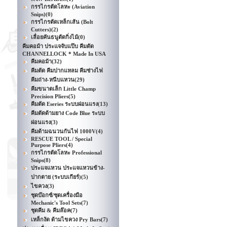
กรรไกรตัดโลหะ (Aviation
Snips)
(0)
กรรไกรตัดเหล็กเส้น (Bolt
Cutters)
(2)
เลื่อยคันธนูตัดกิ่งไม้
(0)
คีมคอม้า ประแจจับแป๊บ คีมตัด
CHANNELLOCK * Made In USA
คีมคอม้า
(32)
คีมตัด คีมปากแหลม คีมช่างไฟ
คีมถ่าง-หนีบแหวน
(29)
คีมขนาดเล็ก Little Champ
Precision Pliers
(5)
คีมตัด Eseries ระบบผ่อนแรง
(13)
คีมตัดด้ามยาง Code Blue ระบบ
ผ่อนแรง
(3)
คีมด้ามฉนวนกันไฟ 1000V
(4)
RESCUE TOOL / Special
Purpose Pliers
(4)
กรรไกรตัดโลหะ Professional
Snips
(8)
ประแจแหวน ประแจแหวนข้าง-
ปากตาย (ระบบเกียร์)
(5)
ไขควง
(3)
ชุดบ๊อกซ์/ชุดเครื่องมือ
Mechanic's Tool Sets
(7)
ชุดคีม & คีมล๊อค
(7)
เหล็กงัด ด้ามไขควง Pry Bars
(7)