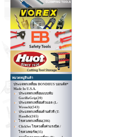
หมวดหมู่สินค้า
ประแจหกเหลี่ยม BONDHUS บอนดัส*
Made In U.S.A.
ประแจหกเหลี่ยมแบบพับ
GorillaGrip
(20)
ประแจหกเหลี่ยมตัวแอล (L-
Wrench)
(543)
ประแจหกเหลี่ยมด้ามตัวที (T-
Handle)
(165)
ไขควงหกเหลี่ยม
(206)
ClickSet ไขควงตั้งค่าแรงบิด /
ไขควงทอร์ค
(35)