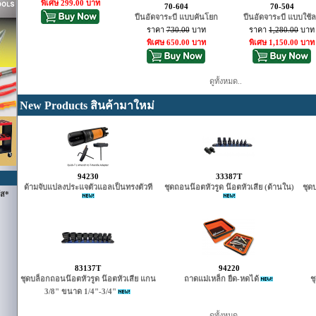
พิเศษ 299.00 บาท
70-604
70-504
ปืนอัดจาระบี แบบคันโยก
ปืนอัดจาระบี แบบใช้
ราคา
730.00
บาท
ราคา
1,280.00
บาท
พิเศษ 650.00 บาท
พิเศษ 1,150.00 บาท
ดูทั้งหมด..
New Products สินค้ามาใหม่
94230
33387T
ด้ามจับแปลงประแจตัวแอลเป็นทรงตัวที
ชุดถอนน๊อตหัวรูด น๊อตหัวเสีย (ด้านใน)
ชุด
ัส*
83137T
94220
ชุดบล็อกถอนน๊อตหัวรูด น๊อตหัวเสีย แกน
ถาดแม่เหล็ก ยืด-หดได้
ช
3/8" ขนาด 1/4"-3/4"
ดูทั้งหมด..