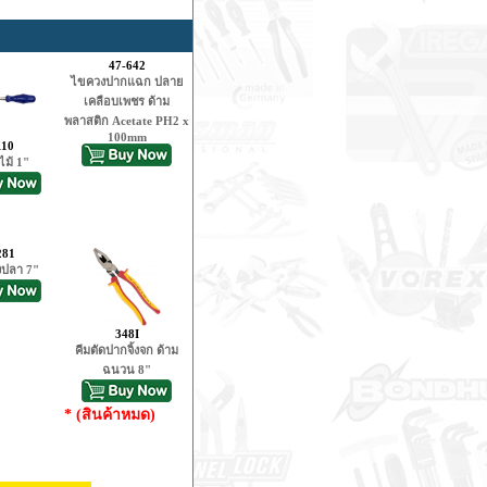
47-642
ไขควงปากแฉก ปลาย
เคลือบเพชร ด้าม
พลาสติก Acetate PH2 x
100mm
110
ไม้ 1"
281
งปลา 7"
348I
คีมตัดปากจิ้งจก ด้าม
ฉนวน 8"
* (สินค้าหมด)