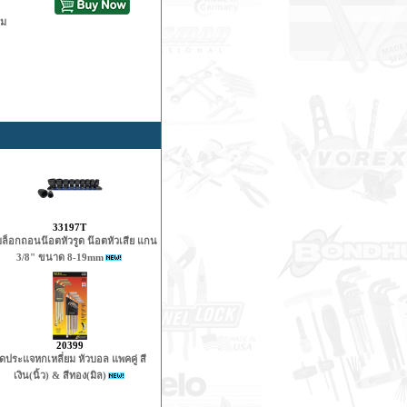
ลม
33197T
บล็อกถอนน๊อตหัวรูด น๊อตหัวเสีย แกน
3/8" ขนาด 8-19mm
20399
ุดประแจหกเหลี่ยม หัวบอล แพคคู่ สี
เงิน(นิ้ว) & สีทอง(มิล)