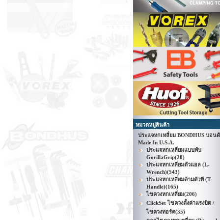
หมวดหมู่สินค้า
ประแจหกเหลี่ยม BONDHUS บอนด
Made In U.S.A.
ประแจหกเหลี่ยมแบบพับ
GorillaGrip
(20)
ประแจหกเหลี่ยมตัวแอล (L-
Wrench)
(543)
ประแจหกเหลี่ยมด้ามตัวที (T-
Handle)
(165)
ไขควงหกเหลี่ยม
(206)
ClickSet ไขควงตั้งค่าแรงบิด /
ไขควงทอร์ค
(35)