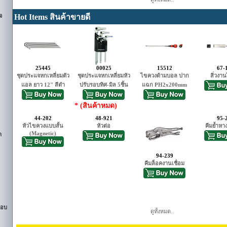
จ
Hot Items สินค้าขายดี
25445
00025
15512
67-
ชุดประแจหกเหลี่ยมตัว
ชุดประแจหกเหลี่ยมหัว
ไขควงด้ามบอล ปาก
สิ่วงาน
แอล ยาว 12" สีดำ
ปรับรอบทิศ-มิล 5ชิ้น
แฉก PH2x200mm
* (สินค้าหมด)
44-202
48-921
95-
หัวไขควงแบบสั้น
หัวต่อ
คีมย้ำหา
(Magnetic)
ด
94-239
คีมล็อคงานเชื่อม
รอบ
ดูทั้งหมด..