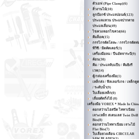
ตัวเอฟ (Pipe Clamp)
(6)
สิ่วงานไม้
(10)
ลูกบ๊อกซ์ ประแจปอนด์
(123)
ประแจแหวน ประแจปากตาย
ประแจเลื่อน
(49)
ไขควง/ดอกไขควง
(66)
คีมล็อค
(15)
กรรไกรตัดโลหะ / กรรไกรตัดท่
พีวีซี / มีดคัตเตอร์
(3)
เครื่องมือลม / ปืนอัดจาระบี
(9)
ค้อน
(30)
คีม / ประแจจับแป๊บ / คีมยิงรี
เวท
(14)
ตู้/กล่องเครื่องมือ
(1)
เหล็กส่ง / ฟิลเลอร์เกจ / เหล็กดูด
/ ระดับน้ำ
(9)
ใบเลื่อยเหล็ก
(0)
เลื่อยตัดกิ่งไม้
(0)
เครื่องมือ VOREX * Made In Chin
ดอกสว่านไฮสปีด ไททาเนียม
เจาะเหล็ก สเตนเลส Twist Drill
Bits
(8)
ดอกสว่านไททาเนียม เจาะไม้
Flat Bits
(7)
ใบเลื่อยวงเดือน CIRCULAR
SAW BLADES
(1)