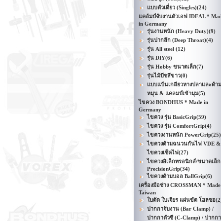
แบบตัวเดี่ยว (Singles)
(24)
แคล้มป์จับงานตัวเอฟ IDEAL * Ma
in Germany
รุ่นงานหนัก (Heavy Duty)
(9)
รุ่นปากลึก (Deep Throat)
(4)
รุ่น All steel
(12)
รุ่น DIY
(6)
รุ่น Hobby ขนาดเล็ก
(7)
รุ่นไม้บีชสีขาว
(0)
แบบแป้นเกลียวหางปลาและด้า
หมุน & แคลมป์เข้ามุม
(5)
ไขควง BONDHUS * Made in
Germany
ไขควง รุ่น BasicGrip
(59)
ไขควง รุ่น ComfortGrip
(4)
ไขควงงานหนัก PowerGrip
(25)
ไขควงด้ามฉนวนกันไฟ VDE &
ไขควงเช็คไฟ
(27)
ไขควงอิเล็กทรอนิกส์/ขนาดเล็ก
PrecisionGrip
(34)
ไขควงด้ามบอล BallGrip
(6)
เครื่องมือช่าง CROSSMAN * Made
Taiwan
ใบตัด ใบเจียร แผ่นขัด โฮลซอ
(2
ปากกาจับงาน (Bar Clamp) /
ปากกาตัวซี (C-Clamp) / ปากกา