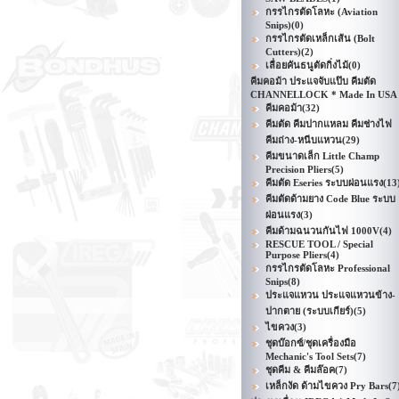
กรรไกรตัดโลหะ (Aviation
Snips)
(0)
กรรไกรตัดเหล็กเส้น (Bolt
Cutters)
(2)
เลื่อยคันธนูตัดกิ่งไม้
(0)
คีมคอม้า ประแจจับแป๊บ คีมตัด
CHANNELLOCK * Made In USA
คีมคอม้า
(32)
คีมตัด คีมปากแหลม คีมช่างไฟ
คีมถ่าง-หนีบแหวน
(29)
คีมขนาดเล็ก Little Champ
Precision Pliers
(5)
คีมตัด Eseries ระบบผ่อนแรง
(13
คีมตัดด้ามยาง Code Blue ระบบ
ผ่อนแรง
(3)
คีมด้ามฉนวนกันไฟ 1000V
(4)
RESCUE TOOL / Special
Purpose Pliers
(4)
กรรไกรตัดโลหะ Professional
Snips
(8)
ประแจแหวน ประแจแหวนข้าง-
ปากตาย (ระบบเกียร์)
(5)
ไขควง
(3)
ชุดบ๊อกซ์/ชุดเครื่องมือ
Mechanic's Tool Sets
(7)
ชุดคีม & คีมล๊อค
(7)
เหล็กงัด ด้ามไขควง Pry Bars
(7