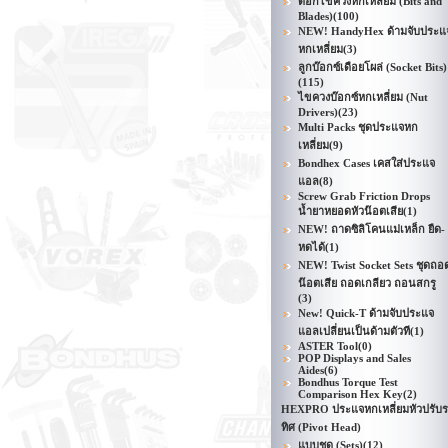
ดอกไขควงหกเหลี่ยม (Bits and
Blades)
(100)
NEW! HandyHex ด้ามจับประแ
หกเหลี่ยม
(3)
ลูกบ๊อกซ์เดือยโผล่ (Socket Bits)
(115)
ไขควงบ๊อกซ์หกเหลี่ยม (Nut
Drivers)
(23)
Multi Packs ชุดประแจหก
เหลี่ยม
(9)
Bondhex Cases เคสใส่ประแจ
แอล
(8)
Screw Grab Friction Drops
น้ำยาหยอดหัวน๊อตเสีย
(1)
NEW! ถาดซิลิโคนแม่เหล็ก ยืด-
หดได้
(1)
NEW! Twist Socket Sets ชุดถอ
น๊อตเสีย ถอดเกลียว ถอนสกรู
(3)
New! Quick-T ด้ามจับประแจ
แอลเปลี่ยนเป็นด้ามตัวที
(1)
ASTER Tool
(0)
POP Displays and Sales
Aides
(6)
Bondhus Torque Test
Comparison Hex Key
(2)
HEXPRO ประแจหกเหลี่ยมหัวปรับ
ทิศ (Pivot Head)
แบบชุด (Sets)
(12)