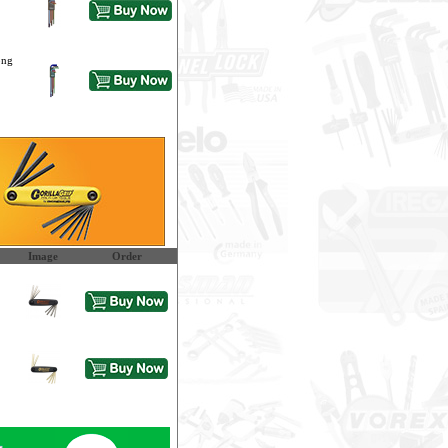
ong
Image
Order