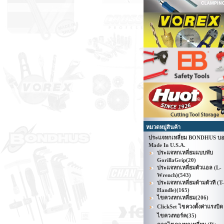
หมวดหมู่สินค้า
ประแจหกเหลี่ยม BONDHUS บอ
Made In U.S.A.
ประแจหกเหลี่ยมแบบพับ
GorillaGrip
(20)
ประแจหกเหลี่ยมตัวแอล (L-
Wrench)
(543)
ประแจหกเหลี่ยมด้ามตัวที (T-
Handle)
(165)
ไขควงหกเหลี่ยม
(206)
ClickSet ไขควงตั้งค่าแรงบิด 
ไขควงทอร์ค
(35)