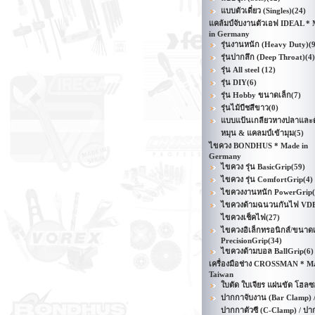
แบบตัวเดี่ยว (Singles)
(24)
แคล้มป์จับงานตัวเอฟ IDEAL *
in Germany
รุ่นงานหนัก (Heavy Duty)
(
รุ่นปากลึก (Deep Throat)
(4)
รุ่น All steel
(12)
รุ่น DIY
(6)
รุ่น Hobby ขนาดเล็ก
(7)
รุ่นไม้บีชสีขาว
(0)
แบบแป้นเกลียวหางปลาและด
หมุน & แคลมป์เข้ามุม
(5)
ไขควง BONDHUS * Made in
Germany
ไขควง รุ่น BasicGrip
(59)
ไขควง รุ่น ComfortGrip
(4)
ไขควงงานหนัก PowerGrip
ไขควงด้ามฉนวนกันไฟ VD
ไขควงเช็คไฟ
(27)
ไขควงอิเล็กทรอนิกส์/ขนาดเ
PrecisionGrip
(34)
ไขควงด้ามบอล BallGrip
(6)
เครื่องมือช่าง CROSSMAN * M
Taiwan
ใบตัด ใบเจียร แผ่นขัด โฮลซ
ปากกาจับงาน (Bar Clamp) 
ปากกาตัวซี (C-Clamp) / ปา