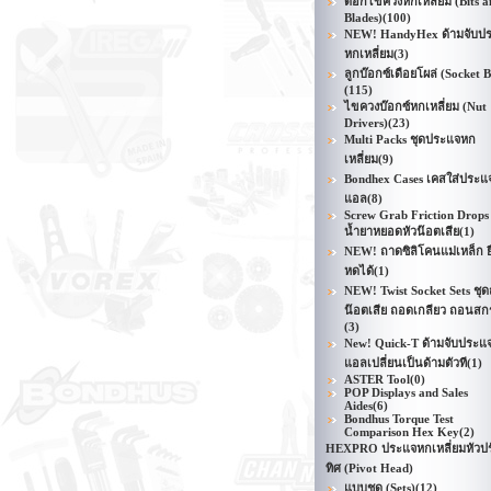
ดอกไขควงหกเหลี่ยม (Bits a
Blades)
(100)
NEW! HandyHex ด้ามจับป
หกเหลี่ยม
(3)
ลูกบ๊อกซ์เดือยโผล่ (Socket B
(115)
ไขควงบ๊อกซ์หกเหลี่ยม (Nut
Drivers)
(23)
Multi Packs ชุดประแจหก
เหลี่ยม
(9)
Bondhex Cases เคสใส่ประแ
แอล
(8)
Screw Grab Friction Drops
น้ำยาหยอดหัวน๊อตเสีย
(1)
NEW! ถาดซิลิโคนแม่เหล็ก ย
หดได้
(1)
NEW! Twist Socket Sets ชุ
น๊อตเสีย ถอดเกลียว ถอนสกร
(3)
New! Quick-T ด้ามจับประแ
แอลเปลี่ยนเป็นด้ามตัวที
(1)
ASTER Tool
(0)
POP Displays and Sales
Aides
(6)
Bondhus Torque Test
Comparison Hex Key
(2)
HEXPRO ประแจหกเหลี่ยมหัวป
ทิศ (Pivot Head)
แบบชุด (Sets)
(12)