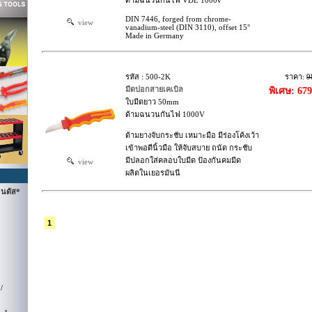
ด้ามฉนวนกันไฟ VDE 1000v
DIN 7446, forged from chrome-
view
vanadium-steel (DIN 3110), offset 15°
Made in Germany
รหัส : 500-2K
ราคา:
9
มีดปอกสายเคเบิล
พิเศษ: 67
ใบมีดยาว 50mm
ด้ามฉนวนกันไฟ 1000V
ด้ามยางจับกระชับ เหมาะมือ มีร่องโค้งเว้า
เข้าพอดีนิ้วมือ ให้จับสบาย ถนัด กระชับ
มีปลอกใส่คลอบใบมีด ป้องกันคมมีด
view
ผลิตในเยอรมันนี
นดัส*
1
/