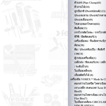
ตัวเอฟ (Pipe Clamp)
(6)
สิ่วงานไม้
(10)
ลูกบ๊อกซ์ ประแจปอนด์
(123)
ประแจแหวน ประแจปากตาย
ประแจเลื่อน
(49)
ไขควง/ดอกไขควง
(66)
คีมล็อค
(15)
กรรไกรตัดโลหะ / กรรไกรตั
พีวีซี / มีดคัตเตอร์
(3)
เครื่องมือลม / ปืนอัดจาระบี
(
ค้อน
(30)
คีม / ประแจจับแป๊บ / คีมยิงรี
เวท
(14)
ตู้/กล่องเครื่องมือ
(1)
เหล็กส่ง / ฟิลเลอร์เกจ / เหล็
/ ระดับน้ำ
(9)
ใบเลื่อยเหล็ก
(0)
เลื่อยตัดกิ่งไม้
(0)
เครื่องมือ VOREX * Made In C
ดอกสว่านไฮสปีด ไททาเนีย
เจาะเหล็ก สเตนเลส Twist Dr
Bits
(8)
ดอกสว่านไททาเนียม เจาะไม
Flat Bits
(7)
ใบเลื่อยวงเดือน CIRCULA
SAW BLADES
(1)