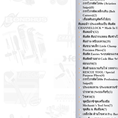
กรรไกรตัดโลหะ (Aviation
Snips)
(0)
กรรไกรตัดเหล็กเส้น (Bolt
Cutters)
(2)
เลื่อยคันธนูตัดกิ่งไม้
(0)
คีมคอม้า ประแจจับแป๊บ คีมตัด
CHANNELLOCK * Made In 
คีมคอม้า
(32)
คีมตัด คีมปากแหลม คีมช่าง
คีมถ่าง-หนีบแหวน
(29)
คีมขนาดเล็ก Little Champ
Precision Pliers
(5)
คีมตัด Eseries ระบบผ่อนแรง
คีมตัดด้ามยาง Code Blue ร
ผ่อนแรง
(3)
คีมด้ามฉนวนกันไฟ 1000V
(
RESCUE TOOL / Special
Purpose Pliers
(4)
กรรไกรตัดโลหะ Profession
Snips
(8)
ประแจแหวน ประแจแหวนข้า
ปากตาย (ระบบเกียร์)
(5)
ไขควง
(3)
ชุดบ๊อกซ์/ชุดเครื่องมือ
Mechanic's Tool Sets
(7)
ชุดคีม & คีมล๊อค
(7)
เหล็กงัด ด้ามไขควง Pry Bar