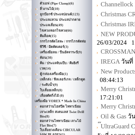
Channellock 
ตัวเอฟ (Pipe Clamp)
(6)
สิ่วงานไม้
(10)
Christmas
ลูกบ๊อกซ์ ประแจปอนด์
(123)
ประแจแหวน ประแจปากตาย
Christmas I
ประแจเลื่อน
(49)
ไขควง/ดอกไขควง
(66)
NEW PRODU
คีมล็อค
(15)
26/03/2024 1
กรรไกรตัดโลหะ / กรรไกรตัดท่อ
พีวีซี / มีดคัตเตอร์
(3)
CROSSMA
เครื่องมือลม / ปืนอัดจาระบี
(9)
ค้อน
(30)
IREGA
วันที
คีม / ประแจจับแป๊บ / คีมยิงรี
เวท
(14)
New Product
ตู้/กล่องเครื่องมือ
(1)
08:44:13
เหล็กส่ง / ฟิลเลอร์เกจ / เหล็กดูด
/ ระดับน้ำ
(9)
Merry Chris
ใบเลื่อยเหล็ก
(0)
เลื่อยตัดกิ่งไม้
(0)
17:21:01
เครื่องมือ VOREX * Made In China
Merry Chris
ดอกสว่านไฮสปีด ไททาเนียม
เจาะเหล็ก สเตนเลส Twist Drill
Oil & Gas
วัน
Bits
(8)
ดอกสว่านไททาเนียม เจาะไม้
๊UltraGuard
Flat Bits
(7)
ใบเลื่อยวงเดือน CIRCULAR
SAW BLADES
(1)