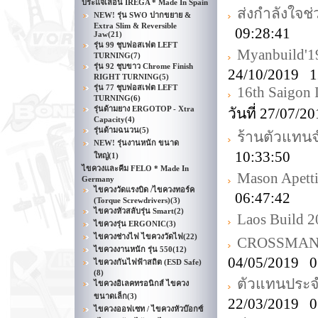
ประแจเลื่อน IREGA * Made In Spain
ส่งกำลังใจช่
NEW! รุ่น SWO ปากขยาย &
Extra Slim & Reversible
09:28:41
Jaw
(21)
รุ่น 99 ชุบฟอสเฟต LEFT
Myanbuild'1
TURNING
(7)
รุ่น 92 ชุบขาว Chrome Finish
24/10/2019 1
RIGHT TURNING
(5)
รุ่น 77 ชุบฟอสเฟต LEFT
16th Saigon 
TURNING
(6)
รุ่นด้ามยาง ERGOTOP - Xtra
วันที่ 27/07/
Capacity
(4)
รุ่นด้ามฉนวน
(5)
ร้านตัวแทน
NEW! รุ่นงานหนัก ขนาด
10:33:50
ใหญ่
(1)
ไขควงและคีม FELO * Made In
Mason Apetti
Germany
ไขควงวัดแรงบิด /ไขควงทอร์ค
06:47:42
(Torque Screwdrivers)
(3)
ไขควงหัวสลับรุ่น Smart
(2)
Laos Build 
ไขควงรุ่น ERGONIC
(3)
ไขควงช่างไฟ ไขควงวัดไฟ
(22)
CROSSMAN D
ไขควงงานหนัก รุ่น 550
(12)
04/05/2019 0
ไขควงกันไฟฟ้าสถิต (ESD Safe)
(8)
ตัวแทนประจำ
ไขควงอิเลคทรอนิกส์ ไขควง
ขนาดเล็ก
(3)
22/03/2019 0
ไขควงออฟเซท / ไขควงหัวบ๊อกซ์