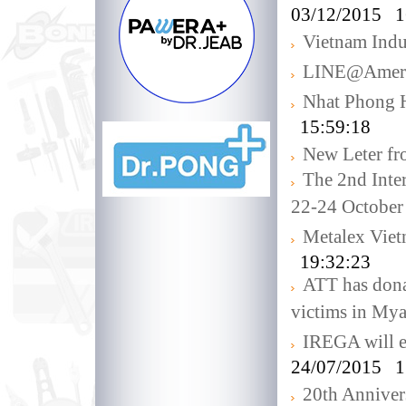
03/12/2015 1
Vietnam Indus
LINE@Amer
Nhat Phong 
15:59:18
New Leter f
The 2nd Inte
22-24 October
Metalex Vie
19:32:23
ATT has donat
victims in My
IREGA will e
24/07/2015 1
20th Annive