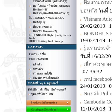
ทีมงาน กรุงเ
/ ไขควงด้ามไม้ /ชุดไขควง
(7)
ดอกไขควง / ด้ามจับ (Bits&Bits
บอนดัส
วันที่
Holders)
(46)
คีมต่างๆ และคีมด้ามฉนวน
(13)
Vietnam Aut
คีม TRONEX * Made in USA
คีมตัด
(21)
26/02/2019 1
คีมปากแหลม
(13)
คีมหนีบ Tweezers
(7)
BONDHUS ROH
EULENBACH High Quality Safety
Tools
19/02/2019 0
HUOT Cutting Tool Storage
ผู้แทนประจ
ตะกร้าสินค้า
จำนวน : 0 ชิ้น
วันที่ 16/02/
ราคา :
0.00บาท
เสื้อ BONDH
ดูสินค้า
ชำระเงิน
07:36:32
สถานะการสั่งซื้อ
เทป faceboo
ประวัติการสั่งซื้อสินค้า
สมาชิกที่ Log in อยู่ขณะนี้
24/01/2019 0
ยังไม่มีสมาชิกที่ล็อกอินในขณะนี้
No Gift Poli
บุคคลทั่วไป 23 คน
Cambodia Co
Products Information
12/10/2018 1
Catalogue Download