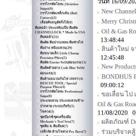
วันที่ 16/09/
กรรไกรตัดโลหะ (Aviation
Snips)
(0)
New Channell
กรรไกรตัดเหล็กเส้น (Bolt
Cutters)
(2)
Merry Chris
เลื่อยคันธนูตัดกิ่งไม้
(0)
คีมคอม้า ประแจจับแป๊บ คีมตัด
Oil & Gas R
CHANNELLOCK * Made In USA
คีมคอม้า
(32)
13:48:44
คีมตัด คีมปากแหลม คีมช่างไฟ
สินค้าใหม่ 
คีมถ่าง-หนีบแหวน
(29)
คีมขนาดเล็ก Little Champ
12:45:48
Precision Pliers
(5)
คีมตัด Eseries ระบบผ่อนแรง
(13)
New Product
คีมตัดด้ามยาง Code Blue ระบบ
ผ่อนแรง
(3)
BONDHUS Pr
คีมด้ามฉนวนกันไฟ 1000V
(4)
RESCUE TOOL / Special
09:00:12
Purpose Pliers
(4)
กรรไกรตัดโลหะ Professional
ขอเลื่อน ไป
Snips
(8)
ประแจแหวน ประแจแหวนข้าง-
Oil & Gas Ro
ปากตาย (ระบบเกียร์)
(5)
11/08/2020 0
ไขควง
(3)
ชุดบ๊อกซ์/ชุดเครื่องมือ
ผลิตภัณฑ์ D
Mechanic's Tool Sets
(7)
ชุดคีม & คีมล๊อค
(7)
ร่วมบริจาคส
เหล็กงัด ด้ามไขควง Pry Bars
(7)