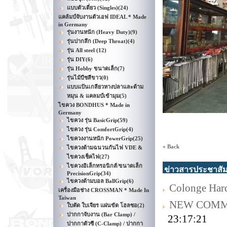
แบบตัวเดี่ยว (Singles)
(24)
แคล้มป์จับงานตัวเอฟ IDEAL * Made
in Germany
รุ่นงานหนัก (Heavy Duty)
(9)
รุ่นปากลึก (Deep Throat)
(4)
รุ่น All steel
(12)
รุ่น DIY
(6)
รุ่น Hobby ขนาดเล็ก
(7)
รุ่นไม้บีชสีขาว
(0)
แบบแป้นเกลียวหางปลาและด้าม
หมุน & แคลมป์เข้ามุม
(5)
ไขควง BONDHUS * Made in
Germany
ไขควง รุ่น BasicGrip
(59)
ไขควง รุ่น ComfortGrip
(4)
ไขควงงานหนัก PowerGrip
(25)
« Back
ไขควงด้ามฉนวนกันไฟ VDE &
ไขควงเช็คไฟ
(27)
ไขควงอิเล็กทรอนิกส์/ขนาดเล็ก
ข่าวสารประชาสัม
PrecisionGrip
(34)
ไขควงด้ามบอล BallGrip
(6)
Colonge Har
เครื่องมือช่าง CROSSMAN * Made In
Taiwan
NEW COMM
ใบตัด ใบเจียร แผ่นขัด โฮลซอ
(2)
ปากกาจับงาน (Bar Clamp) /
23:17:21
ปากกาตัวซี (C-Clamp) / ปากกา