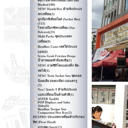
ดอกไขควงหกเหลี่ยม (Bits and
Blades)
(100)
NEW! HandyHex ด้ามจับประแจ
หกเหลี่ยม
(3)
ลูกบ๊อกซ์เดือยโผล่ (Socket Bits)
(115)
ไขควงบ๊อกซ์หกเหลี่ยม (Nut
Drivers)
(23)
Multi Packs ชุดประแจหก
เหลี่ยม
(9)
Bondhex Cases เคสใส่ประแจ
แอล
(8)
Screw Grab Friction Drops
น้ำยาหยอดหัวน๊อตเสีย
(1)
NEW! ถาดซิลิโคนแม่เหล็ก ยืด-
หดได้
(1)
NEW! Twist Socket Sets ชุดถอด
น๊อตเสีย ถอดเกลียว ถอนสกรู
(3)
New! Quick-T ด้ามจับประแจ
แอลเปลี่ยนเป็นด้ามตัวที
(1)
ASTER Tool
(0)
POP Displays and Sales
Aides
(6)
Bondhus Torque Test
Comparison Hex Key
(2)
HEXPRO ประแจหกเหลี่ยมหัวปรับรอบ
ทิศ (Pivot Head)
แบบชุด (Sets)
(12)