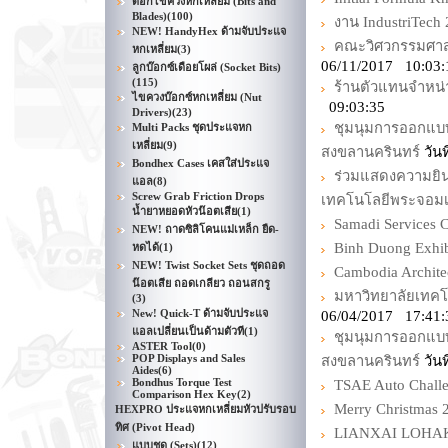
ดอกไขควงหกเหลี่ยม (Bits and
Blades)
(100)
งาน IndustriTec
NEW! HandyHex ด้ามจับประแจ
คณะวิศวกรรมศาส
หกเหลี่ยม
(3)
06/11/2017 10:03:
ลูกบ๊อกซ์เดือยโผล่ (Socket Bits)
(115)
ร้านตัวแทนจำหน่
ไขควงบ๊อกซ์หกเหลี่ยม (Nut
09:03:35
Drivers)
(23)
ชุมนุมการออกแบ
Multi Packs ชุดประแจหก
เหลี่ยม
(9)
สงขลานครินทร์
วัน
Bondhex Cases เคสใส่ประแจ
ร่วมแสดงความยินด
แอล
(8)
Screw Grab Friction Drops
เทคโนโลยีพระจอมเ
น้ำยาหยอดหัวน๊อตเสีย
(1)
Samadi Services C
NEW! ถาดซิลิโคนแม่เหล็ก ยืด-
Binh Duong Exhib
หดได้
(1)
NEW! Twist Socket Sets ชุดถอด
Cambodia Archite
น๊อตเสีย ถอดเกลียว ถอนสกรู
มหาวิทยาลัยเทค
(3)
New! Quick-T ด้ามจับประแจ
06/04/2017 17:41:
แอลเปลี่ยนเป็นด้ามตัวที
(1)
ชุมนุมการออกแบ
ASTER Tool
(0)
POP Displays and Sales
สงขลานครินทร์
วันท
Aides
(6)
Bondhus Torque Test
TSAE Auto Chall
Comparison Hex Key
(2)
Merry Christma
HEXPRO ประแจหกเหลี่ยมหัวปรับรอบ
ทิศ (Pivot Head)
LIANXAI LOHAKI
แบบชุด (Sets)
(12)