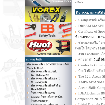
« Back
กิจกรรมของบริษั
มอบอุปกรณ์เครื่อง
DREAM MAKER 
Certificate of Sp
ที่ 09/09/2020 07:
ชมรมส่งเสริมกิจ
เทคโนโลยีพระจอมเ
งาน Laosbuild เว
ค่ายอาสา
วันที่ 
หมวดหมู่สินค้า
ประแจหกเหลี่ยม BONDHUS บอนดัส*
Cambodia Constru
Made In U.S.A.
ป้ายไวนิลสำหรับ 
ประแจหกเหลี่ยมแบบพับ
GorillaGrip
(20)
The 12th Asean S
ประแจหกเหลี่ยมตัวแอล (L-
AMPA MYANMAR 2
Wrench)
(543)
ประแจหกเหลี่ยมด้ามตัวที (T-
Asean Skills Com
Handle)
(165)
ไขควงหกเหลี่ยม
(206)
IDEAL clamps สนั
ClickSet ไขควงตั้งค่าแรงบิด /
Competition 2018
วั
ไขควงทอร์ค
(35)
Initial Formula Km