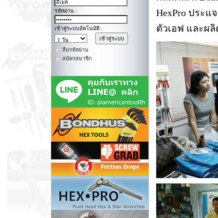
HexPro ประแจห
รหัสผ่าน :
ตัวเอฟ และผลิตภ
เข้าสู่ระบบอัตโนมัติ :
ลืมรหัสผ่าน
สมัครสมาชิก