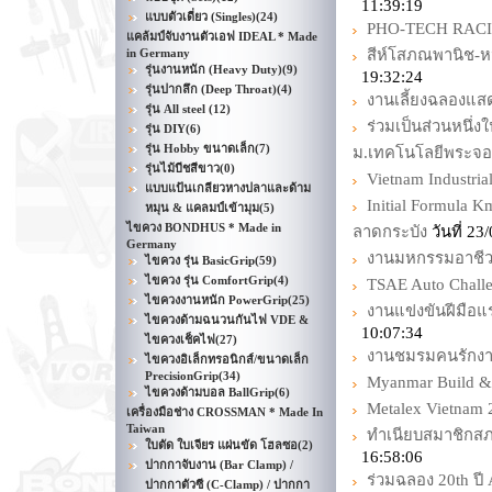
11:39:19
แบบตัวเดี่ยว (Singles)
(24)
PHO-TECH RAC
แคล้มป์จับงานตัวเอฟ IDEAL * Made
in Germany
สีห์โสภณพานิช-ห
รุ่นงานหนัก (Heavy Duty)
(9)
19:32:24
รุ่นปากลึก (Deep Throat)
(4)
งานเลี้ยงฉลองแส
รุ่น All steel
(12)
ร่วมเป็นส่วนหนึ่
รุ่น DIY
(6)
รุ่น Hobby ขนาดเล็ก
(7)
ม.เทคโนโลยีพระจอ
รุ่นไม้บีชสีขาว
(0)
Vietnam Industria
แบบแป้นเกลียวหางปลาและด้าม
Initial Formula
หมุน & แคลมป์เข้ามุม
(5)
ไขควง BONDHUS * Made in
ลาดกระบัง
วันที่ 2
Germany
งานมหกรรมอาชีวศึ
ไขควง รุ่น BasicGrip
(59)
ไขควง รุ่น ComfortGrip
(4)
TSAE Auto Chall
ไขควงงานหนัก PowerGrip
(25)
งานแข่งขันฝีมือแร
ไขควงด้ามฉนวนกันไฟ VDE &
10:07:34
ไขควงเช็คไฟ
(27)
งานชมรมคนรักงานไม
ไขควงอิเล็กทรอนิกส์/ขนาดเล็ก
PrecisionGrip
(34)
Myanmar Build &
ไขควงด้ามบอล BallGrip
(6)
Metalex Vietnam 
เครื่องมือช่าง CROSSMAN * Made In
Taiwan
ทำเนียบสมาชิกสภ
ใบตัด ใบเจียร แผ่นขัด โฮลซอ
(2)
16:58:06
ปากกาจับงาน (Bar Clamp) /
ร่วมฉลอง 20th ปี
ปากกาตัวซี (C-Clamp) / ปากกา