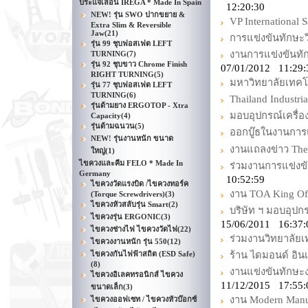
ประแจเลื่อน IREGA * Made In Spain
12:20:30
NEW! รุ่น SWO ปากขยาย &
VP International 
Extra Slim & Reversible
Jaw
(21)
การแข่งขันทักษะวิ
รุ่น 99 ชุบฟอสเฟต LEFT
งานการแข่งขันทั
TURNING
(7)
รุ่น 92 ชุบขาว Chrome Finish
07/01/2012 11:29:
RIGHT TURNING
(5)
มหาวิทยาลัยเทค
รุ่น 77 ชุบฟอสเฟต LEFT
TURNING
(6)
Thailand Industria
รุ่นด้ามยาง ERGOTOP - Xtra
มอบอุปกรณ์เครื
Capacity
(4)
รุ่นด้ามฉนวน
(5)
ออกบู๊ธในงานการแข
NEW! รุ่นงานหนัก ขนาด
งานแถลงข่าว The 
ใหญ่
(1)
ไขควงและคีม FELO * Made In
ร่วมงานการแข่งข
Germany
10:52:59
ไขควงวัดแรงบิด /ไขควงทอร์ค
งาน TOA King Of W
(Torque Screwdrivers)
(3)
ไขควงหัวสลับรุ่น Smart
(2)
บริษัท ฯ มอบอุปก
ไขควงรุ่น ERGONIC
(3)
15/06/2011 16:37
ไขควงช่างไฟ ไขควงวัดไฟ
(22)
ร่วมงานวิทยาลัยเท
ไขควงงานหนัก รุ่น 550
(12)
ไขควงกันไฟฟ้าสถิต (ESD Safe)
ร้าน ไดมอนด์ อินเ
(8)
งานแข่งขันทักษะง
ไขควงอิเลคทรอนิกส์ ไขควง
11/12/2015 17:55:
ขนาดเล็ก
(3)
งาน Modern Manu
ไขควงออฟเซท / ไขควงหัวบ๊อกซ์