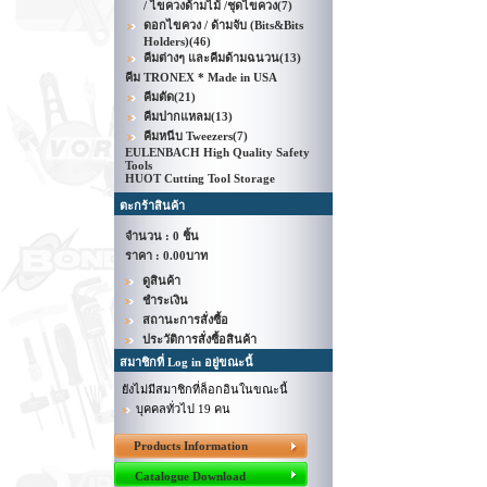
/ ไขควงด้ามไม้ /ชุดไขควง
(7)
ดอกไขควง / ด้ามจับ (Bits&Bits
Holders)
(46)
คีมต่างๆ และคีมด้ามฉนวน
(13)
คีม TRONEX * Made in USA
คีมตัด
(21)
คีมปากแหลม
(13)
คีมหนีบ Tweezers
(7)
EULENBACH High Quality Safety
Tools
HUOT Cutting Tool Storage
ตะกร้าสินค้า
จำนวน : 0 ชิ้น
ราคา :
0.00บาท
ดูสินค้า
ชำระเงิน
สถานะการสั่งซื้อ
ประวัติการสั่งซื้อสินค้า
สมาชิกที่ Log in อยู่ขณะนี้
ยังไม่มีสมาชิกที่ล็อกอินในขณะนี้
บุคคลทั่วไป 19 คน
Products Information
Catalogue Download