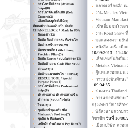
กรรไกรตัดโลหะ (Aviation
ตลาดเครื่องมือ 
Snips)
(0)
งาน Metalex Vie
กรรไกรตัดเหล็กเส้น (Bolt
Cutters)
(2)
Vietnam Manufac
เลื่อยคันธนูตัดกิ่งไม้
(0)
เข้าเยี่ยมชมโรง
คีมคอม้า ประแจจับแป๊บ คีมตัด
CHANNELLOCK * Made In USA
งาน Road Show ที
คีมคอม้า
(32)
ขอแสดงความยินดี 
คีมตัด คีมปากแหลม คีมช่างไฟ
คีมถ่าง-หนีบแหวน
(29)
หนังสือ เครื่องม
คีมขนาดเล็ก Little Champ
10/09/2013 11:46:
Precision Pliers
(5)
เสื้อแข่งขันยิงปืน
คีมตัด Eseries ระบบผ่อนแรง
(13)
คีมตัดด้ามยาง Code Blue ระบบ
Metalex Vietnam 
ผ่อนแรง
(3)
ผู้แทนครอสแมน เข้
คีมด้ามฉนวนกันไฟ 1000V
(4)
RESCUE TOOL / Special
การแข่งขันทักษะว
Purpose Pliers
(4)
09:04:35
กรรไกรตัดโลหะ Professional
Snips
(8)
ร่วมงาน Thailand 
ประแจแหวน ประแจแหวนข้าง-
การแข่งขันทักษะว
ปากตาย (ระบบเกียร์)
(5)
กรุงเทพฯ ปีการศึกษ
ไขควง
(3)
ชุดบ๊อกซ์/ชุดเครื่องมือ
พิธีลงนามความร
Mechanic's Tool Sets
(7)
วิชาชีพ
วันที่ 10/0
ชุดคีม & คีมล๊อค
(7)
เหล็กงัด ด้ามไขควง Pry Bars
(7)
เยี่ยมบริษัท ครอ