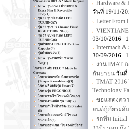
ประแจเลื่อน IREGA * Made In Spain
Hardware & 
NEW! รุ่น SWO ปากขยาย &
วันที่ 19/11/
Extra Slim & Reversible
Jaw
(21)
รุ่น 99 ชุบฟอสเฟต LEFT
Letter Fro
TURNING
(7)
รุ่น 92 ชุบขาว Chrome Finish
VIENTIANE
RIGHT TURNING
(5)
รุ่น 77 ชุบฟอสเฟต LEFT
03/10/2016 1
TURNING
(6)
รุ่นด้ามยาง ERGOTOP - Xtra
Intermach &
Capacity
(4)
รุ่นด้ามฉนวน
(4)
30/09/2016 1
NEW! รุ่นงานหนัก ขนาด
งาน IMAT ณ
ใหญ่
(1)
ไขควงและคีม FELO * Made In
กันยายน
วันที
Germany
ไขควงวัดแรงบิด /ไขควงทอร์ค
TMAT 2016 T
(Torque Screwdrivers)
(3)
ไขควงหัวสลับรุ่น Smart
(2)
Technology Fa
ไขควงรุ่น ERGONIC
(3)
ไขควงช่างไฟ ไขควงวัดไฟ
(22)
ขอแสดงความย
ไขควงงานหนัก รุ่น 550
(12)
ไขควงกันไฟฟ้าสถิต (ESD Safe)
ยนต์กู้ภัยระด
(8)
ไขควงอิเลคทรอนิกส์ ไขควง
รถทีม Initia
ขนาดเล็ก
(3)
ไขควงออฟเซท / ไขควงหัวบ๊อกซ์
23มีนาคม ถึง