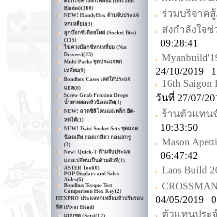
ดอกไขควงหกเหลี่ยม (Bits and
Blades)
(100)
ร่วมบริจาคส
NEW! HandyHex ด้ามจับประแจ
หกเหลี่ยม
(3)
ส่งกำลังใจช่
ลูกบ๊อกซ์เดือยโผล่ (Socket Bits)
(115)
09:28:41
ไขควงบ๊อกซ์หกเหลี่ยม (Nut
Drivers)
(23)
Myanbuild'1
Multi Packs ชุดประแจหก
24/10/2019 1
เหลี่ยม
(9)
Bondhex Cases เคสใส่ประแจ
16th Saigon 
แอล
(8)
Screw Grab Friction Drops
วันที่ 27/07/
น้ำยาหยอดหัวน๊อตเสีย
(1)
NEW! ถาดซิลิโคนแม่เหล็ก ยืด-
ร้านตัวแทน
หดได้
(1)
10:33:50
NEW! Twist Socket Sets ชุดถอด
น๊อตเสีย ถอดเกลียว ถอนสกรู
Mason Apetti
(3)
New! Quick-T ด้ามจับประแจ
06:47:42
แอลเปลี่ยนเป็นด้ามตัวที
(1)
Laos Build 
ASTER Tool
(0)
POP Displays and Sales
Aides
(6)
CROSSMAN D
Bondhus Torque Test
Comparison Hex Key
(2)
04/05/2019 0
HEXPRO ประแจหกเหลี่ยมหัวปรับรอบ
ทิศ (Pivot Head)
ตัวแทนประจำ
แบบชุด (Sets)
(12)