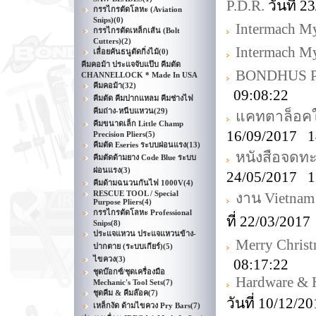
P.D.R.
วันที่ 
กรรไกรตัดโลหะ (Aviation
Snips)
(0)
Intermach M
กรรไกรตัดเหล็กเส้น (Bolt
Cutters)
(2)
Intermach M
เลื่อยคันธนูตัดกิ่งไม้
(0)
คีมคอม้า ประแจจับแป๊บ คีมตัด
BONDHUS Pro
CHANNELLOCK * Made In USA
คีมคอม้า
(32)
09:08:22
คีมตัด คีมปากแหลม คีมช่างไฟ
คีมถ่าง-หนีบแหวน
(29)
แคทตาล็อคใ
คีมขนาดเล็ก Little Champ
16/09/2017 1
Precision Pliers
(5)
คีมตัด Eseries ระบบผ่อนแรง
(13)
หนังสือจดท
คีมตัดด้ามยาง Code Blue ระบบ
ผ่อนแรง
(3)
24/05/2017 1
คีมด้ามฉนวนกันไฟ 1000V
(4)
RESCUE TOOL / Special
งาน Vietnam
Purpose Pliers
(4)
กรรไกรตัดโลหะ Professional
ที่ 22/03/201
Snips
(8)
ประแจแหวน ประแจแหวนข้าง-
Merry Christ
ปากตาย (ระบบเกียร์)
(5)
ไขควง
(3)
08:17:22
ชุดบ๊อกซ์/ชุดเครื่องมือ
Hardware & 
Mechanic's Tool Sets
(7)
ชุดคีม & คีมล๊อค
(7)
วันที่ 10/12/
เหล็กงัด ด้ามไขควง Pry Bars
(7)