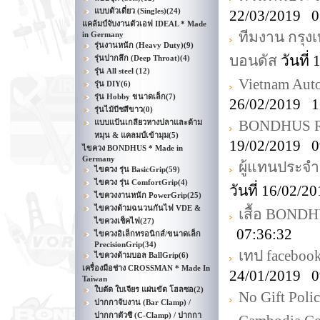
แบบตัวเดี่ยว (Singles)
(24)
22/03/2019 0
แคล้มป์จับงานตัวเอฟ IDEAL * Made
ทีมงาน กรุงเ
in Germany
รุ่นงานหนัก (Heavy Duty)
(9)
บอนดัส
วันที่
รุ่นปากลึก (Deep Throat)
(4)
รุ่น All steel
(12)
Vietnam Aut
รุ่น DIY
(6)
รุ่น Hobby ขนาดเล็ก
(7)
26/02/2019 1
รุ่นไม้บีชสีขาว
(0)
BONDHUS ROH
แบบแป้นเกลียวหางปลาและด้าม
หมุน & แคลมป์เข้ามุม
(5)
19/02/2019 0
ไขควง BONDHUS * Made in
Germany
ผู้แทนประจ
ไขควง รุ่น BasicGrip
(59)
ไขควง รุ่น ComfortGrip
(4)
วันที่ 16/02/
ไขควงงานหนัก PowerGrip
(25)
ไขควงด้ามฉนวนกันไฟ VDE &
เสื้อ BONDH
ไขควงเช็คไฟ
(27)
07:36:32
ไขควงอิเล็กทรอนิกส์/ขนาดเล็ก
PrecisionGrip
(34)
เทป faceboo
ไขควงด้ามบอล BallGrip
(6)
เครื่องมือช่าง CROSSMAN * Made In
24/01/2019 0
Taiwan
ใบตัด ใบเจียร แผ่นขัด โฮลซอ
(2)
No Gift Poli
ปากกาจับงาน (Bar Clamp) /
ปากกาตัวซี (C-Clamp) / ปากกา