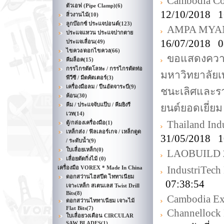
Cambodia Co
ตัวเอฟ (Pipe Clamp)
(6)
12/10/2018 1
สิ่วงานไม้
(10)
ลูกบ๊อกซ์ ประแจปอนด์
(123)
AMPA MYANM
ประแจแหวน ประแจปากตาย
16/07/2018 0
ประแจเลื่อน
(49)
ไขควง/ดอกไขควง
(66)
ขอแสดงความย
คีมล็อค
(15)
กรรไกรตัดโลหะ / กรรไกรตัดท่อ
มหาวิทยาลัยเ
พีวีซี / มีดคัตเตอร์
(3)
เครื่องมือลม / ปืนอัดจาระบี
(9)
ชนะเลิศและรา
ค้อน
(30)
คีม / ประแจจับแป๊บ / คีมยิงรี
ยนต์ยอดเยี่ยม
เวท
(14)
Thailand Ind
ตู้/กล่องเครื่องมือ
(1)
เหล็กส่ง / ฟิลเลอร์เกจ / เหล็กดูด
31/05/2018 1
/ ระดับน้ำ
(9)
ใบเลื่อยเหล็ก
(0)
LAOBUILD 
เลื่อยตัดกิ่งไม้
(0)
IndustriTec
เครื่องมือ VOREX * Made In China
ดอกสว่านไฮสปีด ไททาเนียม
07:38:54
เจาะเหล็ก สเตนเลส Twist Drill
Bits
(8)
Cambodia E
ดอกสว่านไททาเนียม เจาะไม้
Flat Bits
(7)
Channelloc
ใบเลื่อยวงเดือน CIRCULAR
SAW BLADES
(1)