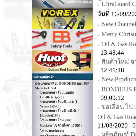
๊UltraGuard
วันที่ 16/09/
New Channell
Merry Chris
Oil & Gas R
13:48:44
สินค้าใหม่ 
12:45:48
หมวดหมู่สินค้า
New Product
ประแจหกเหลี่ยม BONDHUS บอนดัส*
BONDHUS Pr
Made In U.S.A.
ประแจหกเหลี่ยมแบบพับ
09:00:12
GorillaGrip
(20)
ประแจหกเหลี่ยมตัวแอล (L-
ขอเลื่อน ไป
Wrench)
(543)
ประแจหกเหลี่ยมด้ามตัวที (T-
Oil & Gas Ro
Handle)
(165)
ไขควงหกเหลี่ยม
(206)
11/08/2020 0
ClickSet ไขควงตั้งค่าแรงบิด /
ไขควงทอร์ค
(35)
ผลิตภัณฑ์ D