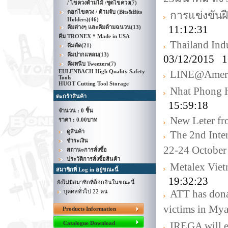
/ ไขควงด้ามไม้ /ชุดไขควง
(7)
ดอกไขควง / ด้ามจับ (Bits&Bits
การแข่งขันฝี
Holders)
(46)
11:12:31
คีมต่างๆ และคีมด้ามฉนวน
(13)
คีม TRONEX * Made in USA
Thailand Indu
คีมตัด
(21)
คีมปากแหลม
(13)
03/12/2015 1
คีมหนีบ Tweezers
(7)
EULENBACH High Quality Safety
LINE@Amer
Tools
HUOT Cutting Tool Storage
Nhat Phong 
ตะกร้าสินค้า
15:59:18
จำนวน : 0 ชิ้น
New Leter f
ราคา :
0.00บาท
ดูสินค้า
The 2nd Inte
ชำระเงิน
22-24 October
สถานะการสั่งซื้อ
ประวัติการสั่งซื้อสินค้า
Metalex Vie
สมาชิกที่ Log in อยู่ขณะนี้
19:32:23
ยังไม่มีสมาชิกที่ล็อกอินในขณะนี้
ATT has donat
บุคคลทั่วไป 22 คน
victims in My
Products Information
Catalogue Download
IREGA will e