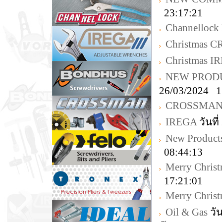
23:17:21
Channellock 
Christmas
Christmas I
NEW PRODU
26/03/2024 1
CROSSMA
IREGA
วันที
New Product
08:44:13
Merry Chris
17:21:01
Merry Chris
Oil & Gas
วัน