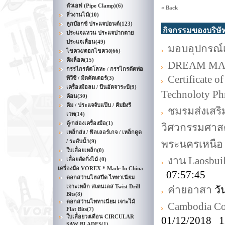
ตัวเอฟ (Pipe Clamp)
(6)
« Back
สิ่วงานไม้
(10)
ลูกบ๊อกซ์ ประแจปอนด์
(123)
กิจกรรมของบริษั
ประแจแหวน ประแจปากตาย
ประแจเลื่อน
(49)
มอบอุปกรณ์เค
ไขควง/ดอกไขควง
(66)
คีมล็อค
(15)
DREAM MA
กรรไกรตัดโลหะ / กรรไกรตัดท่อ
Certificate 
พีวีซี / มีดคัตเตอร์
(3)
เครื่องมือลม / ปืนอัดจาระบี
(9)
Technoloty Ph
ค้อน
(30)
คีม / ประแจจับแป๊บ / คีมยิงรี
ชมรมส่งเสริ
เวท
(14)
ตู้/กล่องเครื่องมือ
(1)
วิศวกรรมศาสต
เหล็กส่ง / ฟิลเลอร์เกจ / เหล็กดูด
/ ระดับน้ำ
(9)
พระนครเหนือ
ใบเลื่อยเหล็ก
(0)
งาน Laosbui
เลื่อยตัดกิ่งไม้
(0)
เครื่องมือ VOREX * Made In China
07:57:45
ดอกสว่านไฮสปีด ไททาเนียม
เจาะเหล็ก สเตนเลส Twist Drill
ค่ายอาสา
วั
Bits
(8)
ดอกสว่านไททาเนียม เจาะไม้
Cambodia Con
Flat Bits
(7)
ใบเลื่อยวงเดือน CIRCULAR
01/12/2018 1
SAW BLADES
(1)