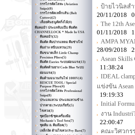
กรรไกรตัดโลหะ (Aviation
ป้ายไวนิลสำ
Snips)
(0)
กรรไกรตัดเหล็กเส้น (Bolt
20/11/2018 0
Cutters)
(2)
เลื่อยคันธนูตัดกิ่งไม้
(0)
The 12th Ase
คีมคอม้า ประแจจับแป๊บ คีมตัด
01/11/2018 1
CHANNELLOCK * Made In USA
คีมคอม้า
(32)
AMPA MYANM
คีมตัด คีมปากแหลม คีมช่างไฟ
คีมถ่าง-หนีบแหวน
(29)
28/09/2018 2
คีมขนาดเล็ก Little Champ
Asean Skills
Precision Pliers
(5)
คีมตัด Eseries ระบบผ่อนแรง
(13)
11:38:24
คีมตัดด้ามยาง Code Blue ระบบ
ผ่อนแรง
(3)
IDEAL clamp
คีมด้ามฉนวนกันไฟ 1000V
(4)
RESCUE TOOL / Special
แข่งขัน Asean
Purpose Pliers
(4)
กรรไกรตัดโลหะ Professional
19:19:33
Snips
(8)
ประแจแหวน ประแจแหวนข้าง-
Initial Formu
ปากตาย (ระบบเกียร์)
(5)
ไขควง
(3)
งาน Industr
ชุดบ๊อกซ์/ชุดเครื่องมือ
22:00:47
Mechanic's Tool Sets
(7)
ชุดคีม & คีมล๊อค
(7)
คณะวิศวกรร
เหล็กงัด ด้ามไขควง Pry Bars
(7)