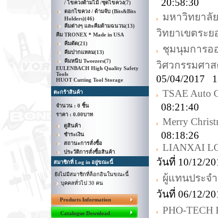
20:58:30
/ ไขควงด้ามไม้ /ชุดไขควง
(7)
ดอกไขควง / ด้ามจับ (Bits&Bits
มหาวิทยาลั
Holders)
(46)
คีมต่างๆ และคีมด้ามฉนวน
(13)
วิทยาเขตระย
คีม TRONEX * Made in USA
คีมตัด
(21)
ชุมนุมการ
คีมปากแหลม
(13)
คีมหนีบ Tweezers
(7)
วิศวกรรมศาสต
EULENBACH High Quality Safety
Tools
05/04/2017 1
HUOT Cutting Tool Storage
TSAE Auto C
ตะกร้าสินค้า
08:21:40
จำนวน : 0 ชิ้น
ราคา :
0.00บาท
Merry Chri
ดูสินค้า
08:18:26
ชำระเงิน
สถานะการสั่งซื้อ
LIANXAI LO
ประวัติการสั่งซื้อสินค้า
วันที่ 10/12/
สมาชิกที่ Log in อยู่ขณะนี้
ยังไม่มีสมาชิกที่ล็อกอินในขณะนี้
ผู้แทนประจำ
บุคคลทั่วไป 30 คน
วันที่ 06/12/
Products Information
PHO-TECH
Catalogue Download