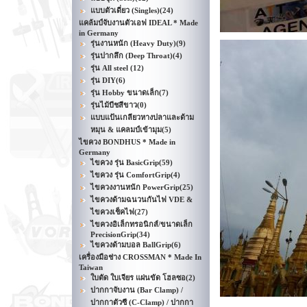
แบบตัวเดี่ยว (Singles)
(24)
แคล้มป์จับงานตัวเอฟ IDEAL * Made
in Germany
รุ่นงานหนัก (Heavy Duty)
(9)
รุ่นปากลึก (Deep Throat)
(4)
รุ่น All steel
(12)
รุ่น DIY
(6)
รุ่น Hobby ขนาดเล็ก
(7)
รุ่นไม้บีชสีขาว
(0)
แบบแป้นเกลียวหางปลาและด้าม
หมุน & แคลมป์เข้ามุม
(5)
ไขควง BONDHUS * Made in
Germany
ไขควง รุ่น BasicGrip
(59)
ไขควง รุ่น ComfortGrip
(4)
ไขควงงานหนัก PowerGrip
(25)
ไขควงด้ามฉนวนกันไฟ VDE &
ไขควงเช็คไฟ
(27)
ไขควงอิเล็กทรอนิกส์/ขนาดเล็ก
PrecisionGrip
(34)
ไขควงด้ามบอล BallGrip
(6)
เครื่องมือช่าง CROSSMAN * Made In
Taiwan
ใบตัด ใบเจียร แผ่นขัด โฮลซอ
(2)
ปากกาจับงาน (Bar Clamp) /
ปากกาตัวซี (C-Clamp) / ปากกา