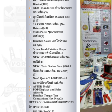
ดอกไขควงหกเหลี่ยม (Bits and
Blades)
(100)
NEW! HandyHex ด้ามจับประแจ
หกเหลี่ยม
(3)
ลูกบ๊อกซ์เดือยโผล่ (Socket Bits)
(115)
ไขควงบ๊อกซ์หกเหลี่ยม (Nut
Drivers)
(23)
Multi Packs ชุดประแจหก
เหลี่ยม
(9)
Bondhex Cases เคสใส่ประแจ
แอล
(8)
Screw Grab Friction Drops
น้ำยาหยอดหัวน๊อตเสีย
(1)
NEW! ถาดซิลิโคนแม่เหล็ก ยืด-
หดได้
(1)
NEW! Twist Socket Sets ชุดถอด
น๊อตเสีย ถอดเกลียว ถอนสกรู
(3)
New! Quick-T ด้ามจับประแจ
แอลเปลี่ยนเป็นด้ามตัวที
(1)
ASTER Tool
(0)
POP Displays and Sales
Aides
(6)
Bondhus Torque Test
Comparison Hex Key
(2)
HEXPRO ประแจหกเหลี่ยมหัวปรับรอบ
ทิศ (Pivot Head)
แบบชุด (Sets)
(12)