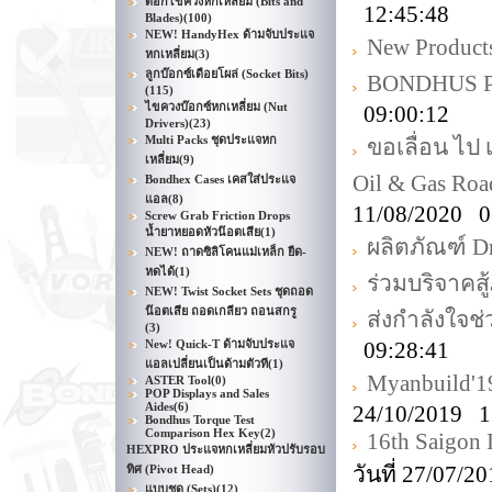
ดอกไขควงหกเหลี่ยม (Bits and
12:45:48
Blades)
(100)
NEW! HandyHex ด้ามจับประแจ
New Product
หกเหลี่ยม
(3)
ลูกบ๊อกซ์เดือยโผล่ (Socket Bits)
BONDHUS Pr
(115)
ไขควงบ๊อกซ์หกเหลี่ยม (Nut
09:00:12
Drivers)
(23)
Multi Packs ชุดประแจหก
ขอเลื่อน ไป
เหลี่ยม
(9)
Oil & Gas Ro
Bondhex Cases เคสใส่ประแจ
แอล
(8)
11/08/2020 0
Screw Grab Friction Drops
น้ำยาหยอดหัวน๊อตเสีย
(1)
ผลิตภัณฑ์ D
NEW! ถาดซิลิโคนแม่เหล็ก ยืด-
หดได้
(1)
ร่วมบริจาคส
NEW! Twist Socket Sets ชุดถอด
น๊อตเสีย ถอดเกลียว ถอนสกรู
ส่งกำลังใจช่
(3)
New! Quick-T ด้ามจับประแจ
09:28:41
แอลเปลี่ยนเป็นด้ามตัวที
(1)
Myanbuild'1
ASTER Tool
(0)
POP Displays and Sales
Aides
(6)
24/10/2019 1
Bondhus Torque Test
Comparison Hex Key
(2)
16th Saigon 
HEXPRO ประแจหกเหลี่ยมหัวปรับรอบ
วันที่ 27/07/
ทิศ (Pivot Head)
แบบชุด (Sets)
(12)