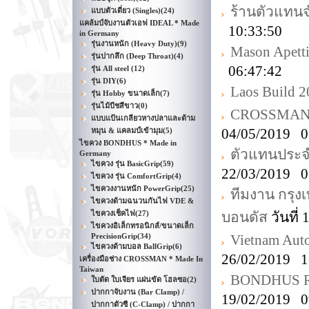
ร้านตัวแทน
แบบตัวเดี่ยว (Singles)
(24)
แคล้มป์จับงานตัวเอฟ IDEAL * Made
10:33:50
in Germany
รุ่นงานหนัก (Heavy Duty)
(9)
Mason Apetti
รุ่นปากลึก (Deep Throat)
(4)
06:47:42
รุ่น All steel
(12)
รุ่น DIY
(6)
Laos Build 
รุ่น Hobby ขนาดเล็ก
(7)
รุ่นไม้บีชสีขาว
(0)
CROSSMAN D
แบบแป้นเกลียวหางปลาและด้าม
04/05/2019 0
หมุน & แคลมป์เข้ามุม
(5)
ไขควง BONDHUS * Made in
ตัวแทนประจำ
Germany
ไขควง รุ่น BasicGrip
(59)
22/03/2019 0
ไขควง รุ่น ComfortGrip
(4)
ไขควงงานหนัก PowerGrip
(25)
ทีมงาน กรุงเ
ไขควงด้ามฉนวนกันไฟ VDE &
ไขควงเช็คไฟ
(27)
บอนดัส
วันที่
ไขควงอิเล็กทรอนิกส์/ขนาดเล็ก
PrecisionGrip
(34)
Vietnam Aut
ไขควงด้ามบอล BallGrip
(6)
26/02/2019 1
เครื่องมือช่าง CROSSMAN * Made In
Taiwan
BONDHUS ROH
ใบตัด ใบเจียร แผ่นขัด โฮลซอ
(2)
ปากกาจับงาน (Bar Clamp) /
19/02/2019 0
ปากกาตัวซี (C-Clamp) / ปากกา