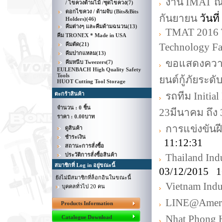
งาน IMAT ณ
/ ไขควงด้ามไม้ /ชุดไขควง
(7)
ดอกไขควง / ด้ามจับ (Bits&Bits
กันยายน
วันที
Holders)
(46)
คีมต่างๆ และคีมด้ามฉนวน
(13)
TMAT 2016 T
คีม TRONEX * Made in USA
คีมตัด
(21)
Technology Fa
คีมปากแหลม
(13)
ขอแสดงความย
คีมหนีบ Tweezers
(7)
EULENBACH High Quality Safety
Tools
ยนต์กู้ภัยระด
HUOT Cutting Tool Storage
รถทีม Initia
ตะกร้าสินค้า
จำนวน : 0 ชิ้น
23มีนาคม ถึง
ราคา :
0.00บาท
การแข่งขันฝี
ดูสินค้า
ชำระเงิน
11:12:31
สถานะการสั่งซื้อ
ประวัติการสั่งซื้อสินค้า
Thailand Indu
สมาชิกที่ Log in อยู่ขณะนี้
03/12/2015 1
ยังไม่มีสมาชิกที่ล็อกอินในขณะนี้
Vietnam Indus
บุคคลทั่วไป 20 คน
LINE@Amer
Products Information
Nhat Phong 
Catalogue Download