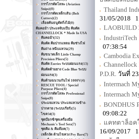
กรรไกรตัดโลหะ (Aviation
Thailand Ind
Snips)
(0)
กรรไกรตัดเหล็กเส้น (Bolt
31/05/2018 1
Cutters)
(2)
เลื่อยคันธนูตัดกิ่งไม้
(0)
LAOBUILD 
คีมคอม้า ประแจจับแป๊บ คีมตัด
CHANNELLOCK * Made In USA
IndustriTec
คีมคอม้า
(32)
คีมตัด คีมปากแหลม คีมช่างไฟ
07:38:54
คีมถ่าง-หนีบแหวน
(29)
Cambodia E
คีมขนาดเล็ก Little Champ
Precision Pliers
(5)
Channelloc
คีมตัด Eseries ระบบผ่อนแรง
(13)
คีมตัดด้ามยาง Code Blue ระบบ
P.D.R.
วันที่ 
ผ่อนแรง
(3)
คีมด้ามฉนวนกันไฟ 1000V
(4)
Intermach M
RESCUE TOOL / Special
Purpose Pliers
(4)
Intermach M
กรรไกรตัดโลหะ Professional
Snips
(8)
ประแจแหวน ประแจแหวนข้าง-
BONDHUS Pro
ปากตาย (ระบบเกียร์)
(5)
09:08:22
ไขควง
(3)
ชุดบ๊อกซ์/ชุดเครื่องมือ
แคทตาล็อคใ
Mechanic's Tool Sets
(7)
ชุดคีม & คีมล๊อค
(7)
16/09/2017 1
เหล็กงัด ด้ามไขควง Pry Bars
(7)