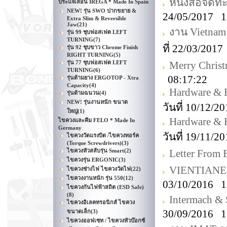
หนังสือจดท
ประแจเลื่อน IREGA * Made In Spain
NEW! รุ่น SWO ปากขยาย &
24/05/2017 1
Extra Slim & Reversible
Jaw
(21)
งาน Vietnam
รุ่น 99 ชุบฟอสเฟต LEFT
TURNING
(7)
ที่ 22/03/201
รุ่น 92 ชุบขาว Chrome Finish
RIGHT TURNING
(5)
รุ่น 77 ชุบฟอสเฟต LEFT
Merry Christ
TURNING
(6)
08:17:22
รุ่นด้ามยาง ERGOTOP - Xtra
Capacity
(4)
Hardware & 
รุ่นด้ามฉนวน
(4)
NEW! รุ่นงานหนัก ขนาด
วันที่ 10/12/
ใหญ่
(1)
Hardware & 
ไขควงและคีม FELO * Made In
Germany
วันที่ 19/11/
ไขควงวัดแรงบิด /ไขควงทอร์ค
(Torque Screwdrivers)
(3)
ไขควงหัวสลับรุ่น Smart
(2)
Letter Fro
ไขควงรุ่น ERGONIC
(3)
VIENTIANE
ไขควงช่างไฟ ไขควงวัดไฟ
(22)
ไขควงงานหนัก รุ่น 550
(12)
03/10/2016 1
ไขควงกันไฟฟ้าสถิต (ESD Safe)
(8)
Intermach &
ไขควงอิเลคทรอนิกส์ ไขควง
30/09/2016 1
ขนาดเล็ก
(3)
ไขควงออฟเซท / ไขควงหัวบ๊อกซ์