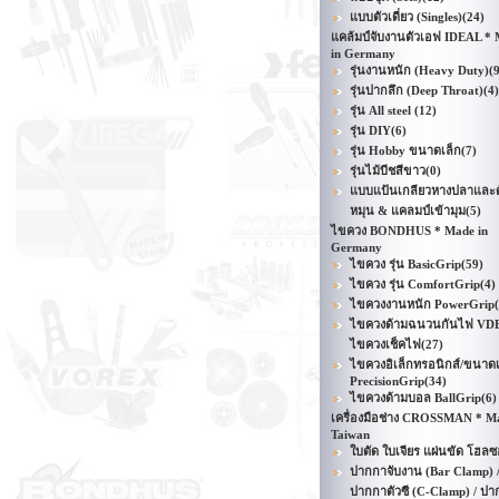
แบบตัวเดี่ยว (Singles)
(24)
แคล้มป์จับงานตัวเอฟ IDEAL *
in Germany
รุ่นงานหนัก (Heavy Duty)
(
รุ่นปากลึก (Deep Throat)
(4)
รุ่น All steel
(12)
รุ่น DIY
(6)
รุ่น Hobby ขนาดเล็ก
(7)
รุ่นไม้บีชสีขาว
(0)
แบบแป้นเกลียวหางปลาและด
หมุน & แคลมป์เข้ามุม
(5)
ไขควง BONDHUS * Made in
Germany
ไขควง รุ่น BasicGrip
(59)
ไขควง รุ่น ComfortGrip
(4)
ไขควงงานหนัก PowerGrip
ไขควงด้ามฉนวนกันไฟ VD
ไขควงเช็คไฟ
(27)
ไขควงอิเล็กทรอนิกส์/ขนาดเ
PrecisionGrip
(34)
ไขควงด้ามบอล BallGrip
(6)
เครื่องมือช่าง CROSSMAN * M
Taiwan
ใบตัด ใบเจียร แผ่นขัด โฮลซ
ปากกาจับงาน (Bar Clamp) 
ปากกาตัวซี (C-Clamp) / ปา