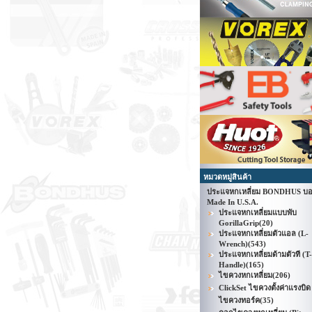
หมวดหมู่สินค้า
ประแจหกเหลี่ยม BONDHUS บอ
Made In U.S.A.
ประแจหกเหลี่ยมแบบพับ
GorillaGrip
(20)
ประแจหกเหลี่ยมตัวแอล (L-
Wrench)
(543)
ประแจหกเหลี่ยมด้ามตัวที (T-
Handle)
(165)
ไขควงหกเหลี่ยม
(206)
ClickSet ไขควงตั้งค่าแรงบิด 
ไขควงทอร์ค
(35)