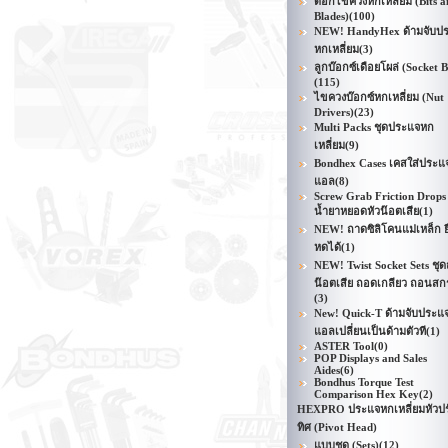
ดอกไขควงหกเหลี่ยม (Bits a
Blades)
(100)
NEW! HandyHex ด้ามจับป
หกเหลี่ยม
(3)
ลูกบ๊อกซ์เดือยโผล่ (Socket B
(115)
ไขควงบ๊อกซ์หกเหลี่ยม (Nut
Drivers)
(23)
Multi Packs ชุดประแจหก
เหลี่ยม
(9)
Bondhex Cases เคสใส่ประแ
แอล
(8)
Screw Grab Friction Drops
น้ำยาหยอดหัวน๊อตเสีย
(1)
NEW! ถาดซิลิโคนแม่เหล็ก ย
หดได้
(1)
NEW! Twist Socket Sets ชุ
น๊อตเสีย ถอดเกลียว ถอนสกร
(3)
New! Quick-T ด้ามจับประแ
แอลเปลี่ยนเป็นด้ามตัวที
(1)
ASTER Tool
(0)
POP Displays and Sales
Aides
(6)
Bondhus Torque Test
Comparison Hex Key
(2)
HEXPRO ประแจหกเหลี่ยมหัวป
ทิศ (Pivot Head)
แบบชุด (Sets)
(12)