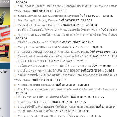
18:38:58
ร่วมแสดงความยินดี กับ ทีมนักศึกษาหุ่นยนต์กู้ภัย IRAP ROBOT มหาวิทยาลัยเทค
พระนครเหนือ
วันที่ 30/08/2017 09:57:06
Samadi Services Co.,Ltd A Distributor in Myanmar
วันที่ 01/08/2017 13:18:53
Binh Duong Exhibition, Vietnam
วันที่ 08/06/2017 21:05:34
Cambodia Architect And Decor 2017
วันที่ 08/06/2017 20:58:30
มหาวิทยาลัยเทคโนโลยีพระจอมเกล้าพระนครเหนือ วิทยาเขตระยอง
วันที่ 06/04
ชุมนุมการออกแบบและวิศวกรรมยานยนต์ คณะวิศวกรรมศาสตร์ มหาวิทยาลัยสงข
18:05:38
TSAE Auto Challenge 2016-2017
วันที่ 23/01/2017 08:21:40
Merry Christmas 2016 from CROSSMAN
วันที่ 26/12/2016 08:18:26
LIANXAI LOHAKIT CO.,LTD. VIENTAINE, LAO P.D.R.
วันที่ 10/12/2016 11:
ผู้แทนประจำประเทศ Myanmar เข้าอบรมความรู้ผลิตภัณฑ์
วันที่ 06/12/2016 11:
PHO-TECH RACING TEAM
วันที่ 27/10/2016 21:25:10
สีห์โสภณพานิช-หน่วย BONDHUS กับ เสื้อ The Blue HexPro
วันที่ 22/09/2016 1
งานเลี้ยงฉลองแสดงความยินดีกับทีม IRAP ROBOT
วันที่ 02/08/2016 10:16:58
นดัส*
ร่วมเป็นส่วนหนึ่งในโครงการส่งเสริมกิจกรรมหุ่นยนต์ คณะวิศวกรรมศาสตร์ ม.เ
พระนครเหนือ
วันที่ 24/06/2016 14:06:52
Vietnam Industrial Fiesta 2016
วันที่ 15/06/2016 09:59:38
Initial Formula Kmitl ชมรมยานยนต์ สถาบันเทคโนโลยีพระจอมเกล้าเจ้าคุณทหา
19:02:56
งานมหกรรมอาชีวศึกษาระดับชาติ ครั้งที่25
วันที่ 10/02/2016 11:06:25
TSAE Auto Challenge 2016
วันที่ 17/01/2016 13:37:26
งานแข่งขันฝีมือแรงงานแห่งชาติครั้งที่ 24 World Skills Thailand
วันที่ 27/10/201
/
งานชมรมคนรักงานไม้ ครั้งที่ 8
วันที่ 10/11/2015 10:50:33
Myanmar Build & Decor 2015 - Yangon
วันที่ 27/10/2015 08:43:12