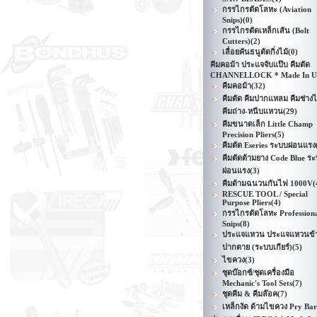
กรรไกรตัดโลหะ (Aviation
Snips)
(0)
กรรไกรตัดเหล็กเส้น (Bolt
Cutters)
(2)
เลื่อยคันธนูตัดกิ่งไม้
(0)
คีมคอม้า ประแจจับแป๊บ คีมตัด
CHANNELLOCK * Made In 
คีมคอม้า
(32)
คีมตัด คีมปากแหลม คีมช่าง
คีมถ่าง-หนีบแหวน
(29)
คีมขนาดเล็ก Little Champ
Precision Pliers
(5)
คีมตัด Eseries ระบบผ่อนแรง
คีมตัดด้ามยาง Code Blue ร
ผ่อนแรง
(3)
คีมด้ามฉนวนกันไฟ 1000V
(
RESCUE TOOL / Special
Purpose Pliers
(4)
กรรไกรตัดโลหะ Profession
Snips
(8)
ประแจแหวน ประแจแหวนข้า
ปากตาย (ระบบเกียร์)
(5)
ไขควง
(3)
ชุดบ๊อกซ์/ชุดเครื่องมือ
Mechanic's Tool Sets
(7)
ชุดคีม & คีมล๊อค
(7)
เหล็กงัด ด้ามไขควง Pry Bar