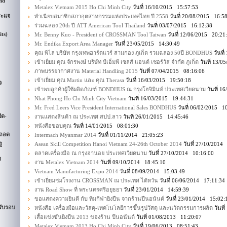
nd
Metalex Vietnam 2015 Ho Chi Minh City
วันที่ 16/10/2015 15:57:53
ระแจ
ทำเนียบสมาชิกสภาอุตสาหกรรมแห่งประเทศไทย ปี 2558
วันที่ 20/08/2015 16:5
ร่วมฉลอง 20th ปี ATT American Tool Thailand
วันที่ 03/07/2015 16:12:38
its)
Mr. Benny Kuo - President of CROSSMAN Tool Taiwan
วันที่ 12/06/2015 20:21
Mr. Endika Export Area Manager
วันที่ 23/05/2015 14:30:49
คุณ พิไล บริษัท กรุงเทพฮาร์ดแวร์ สามกอง ภูเก็ต รวมฉลอง 50ปี BONDHUS
วันที
เข้าเยี่ยม คุณ จักรพงษ์ บริษัท บีเอ็มพี เซลส์ แอนด์ เซอร์วัส จำกัด ภูเก็ต
วันที่ 13/0
ภาพบรรยากาศงาน Material Handling 2015
วันที่ 07/04/2015 08:16:06
เข้าเยี่ยม คุณ Martin และ คุณ Therasa
วันที่ 16/03/2015 19:50:18
จ
เข้าพบลูกค้าผู้ใช้ผลิตภัณฑ์ BONDHUS ณ กรุงโฮจิมินท์ ประเทศเวียดนาม
วันที่ 1
Nhat Phong Ho Chi Minh City Vietnam
วันที่ 16/03/2015 19:44:31
Mr. Fred Leers Vice President International Sales BONDHUS
วันที่ 06/02/2015 1
ืด-
งานแสดงสินค้า ณ ประเทศ สปป.ลาว
วันที่ 26/01/2015 14:45:46
หนังสือขอบคุณ
วันที่ 14/01/2015 08:01:30
ดถอด
Intermach Myanmar 2014
วันที่ 01/11/2014 21:05:23
ู
Asean Skill Competition Hanoi Vietnam 24-26th October 2014
วันที่ 27/10/2014
ตลาดเครื่องมือ ณ กรุงฮานอย ประเทศเวียดนาม
วันที่ 27/10/2014 10:16:00
จ
งาน Metalex Vietnam 2014
วันที่ 09/10/2014 18:45:10
Vietnam Manufacturing Expo 2014
วันที่ 08/09/2014 15:03:49
เข้าเยี่ยมชมโรงงาน CROSSMAN ณ ประเทศ ไต้หวัน
วันที่ 06/06/2014 17:11:34
งาน Road Show ที่ พระนครศรีอยุธยา
วันที่ 23/01/2014 14:59:39
ขอแสดงความยินดี กับ ทีมกีฬายิงปืน จากร้านปืนอนันต์
วันที่ 23/01/2014 15:02:
รับรอบ
หนังสือ เครื่องมือและวัสดุ-เทคโนโลยีการขึ้นรูปวัสดุ และนวัตกรรมการผลิต
วันที
เสื้อแข่งขันยิงปืน 2013 ของร้าน ปืนอนันต์
วันที่ 01/08/2013 11:20:07
Metalex Vietnam 2013 Ho Chi Minh City
วันที่ 19/06/2013 08:51:43