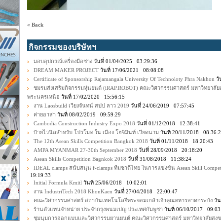
« Back
กิจกรรมของบริษัทฯ
มอบอุปกรณ์เครื่องมือช่าง
วันที่ 01/04/2025 03:29:36
DREAM MAKER PROJECT
วันที่ 17/06/2021 08:08:08
Certificate of Sponsorship Rajamangala University Of Technoloty Phra Nakhon
วั
ชมรมส่งเสริมกิจกรรมหุ่นยนต์ (iRAP.ROBOT) คณะวิศวกรรมศาสตร์ มหาวิทยาลั
พระนครเหนือ
วันที่ 17/02/2020 15:56:15
งาน Laosbuild เวียงจันทน์ สปป ลาว 2019
วันที่ 24/06/2019 07:57:45
ค่ายอาสา
วันที่ 08/02/2019 09:59:29
Cambodia Construction Industry Expo 2018
วันที่ 01/12/2018 12:38:41
ป้ายไวนิลสำหรับ โปรโมท ใน เมือง โฮจิมินท์ เวียดนาม
วันที่ 20/11/2018 08:36:
The 12th Asean Skills Competition Bangkok 2018
วันที่ 01/11/2018 18:20:43
AMPA MYANMAR 27-30th September 2018
วันที่ 28/09/2018 20:18:20
Asean Skills Competition Bagnkok 2018
วันที่ 31/08/2018 11:38:24
IDEAL clamps สนับสนุน f-clamps ทีมชาติไทย ในการแข่งขัน Asean Skill Compet
19:19:33
Initial Formula Kmitl
วันที่ 25/06/2018 10:02:01
งาน IndustriTech 2018 KhonKaen
วันที่ 27/04/2018 22:00:47
คณะวิศวกรรมศาสตร์ สถาบันเทคโนโลยีพระจอมเกล้าเจ้าคุณทหารลาดกระบัง
วัน
ร้านตัวแทนจำหน่าย ประจำกรุงพนมเปญ ประเทศกัมพูชา
วันที่ 06/10/2017 09:03
ชุมนุมการออกแบบและวิศวกรรมยานยนต์ คณะวิศวกรรมศาสตร์ มหาวิทยาลัยสง