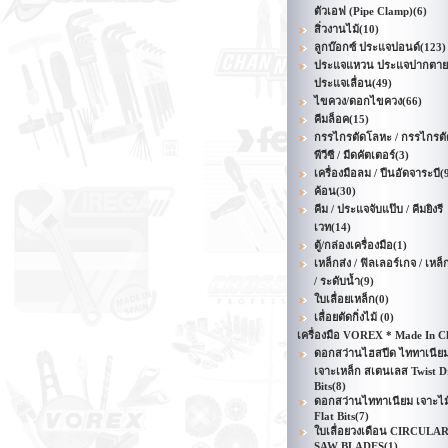
ตัวเอฟ (Pipe Clamp)
(6)
สิ่วงานไม้
(10)
ลูกบ๊อกซ์ ประแจปอนด์
(123)
ประแจแหวน ประแจปากตาย
ประแจเลื่อน
(49)
ไขควง/ดอกไขควง
(66)
คีมล็อค
(15)
กรรไกรตัดโลหะ / กรรไกรตั
พีวีซี / มีดคัตเตอร์
(3)
เครื่องมือลม / ปืนอัดจาระบี
(
ค้อน
(30)
คีม / ประแจจับแป๊บ / คีมยิงรี
เวท
(14)
ตู้/กล่องเครื่องมือ
(1)
เหล็กส่ง / ฟิลเลอร์เกจ / เหล็
/ ระดับน้ำ
(9)
ใบเลื่อยเหล็ก
(0)
เลื่อยตัดกิ่งไม้
(0)
เครื่องมือ VOREX * Made In C
ดอกสว่านไฮสปีด ไททาเนีย
เจาะเหล็ก สเตนเลส Twist Dr
Bits
(8)
ดอกสว่านไททาเนียม เจาะไม
Flat Bits
(7)
ใบเลื่อยวงเดือน CIRCULA
SAW BLADES
(1)