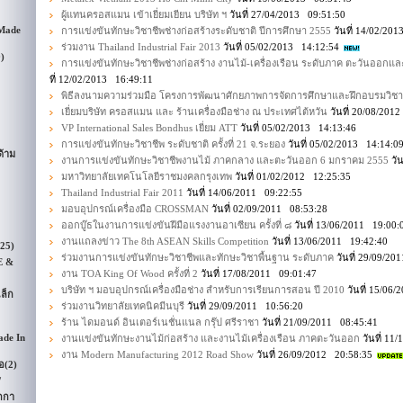
ผู้แทนครอสแมน เข้าเยี่ยมเยียน บริษัท ฯ
วันที่ 27/04/2013 09:51:50
 Made
การแข่งขันทักษะวิชาชีพช่างก่อสร้างระดับชาติ ปีการศึกษา 2555
วันที่ 14/02/20
ร่วมงาน Thailand Industrial Fair 2013
วันที่ 05/02/2013 14:12:54
9)
การแข่งขันทักษะวิชาชีพช่างก่อสร้าง งานไม้-เครื่องเรือน ระดับภาค ตะวันออกแ
ที่ 12/02/2013 16:49:11
พิธีลงนามความร่วมมือ โครงการพัฒนาศักยภาพการจัดการศึกษาและฝึกอบรมวิชา
เยี่ยมบริษัท ครอสแมน และ ร้านเครื่องมือช่าง ณ ประเทศไต้หวัน
วันที่ 20/08/201
VP International Sales Bondhus เยี่ยม ATT
วันที่ 05/02/2013 14:13:46
การแข่งขันทักษะวิชาชีพ ระดับชาติ ครั้งที่ 21 จ.ระยอง
วันที่ 05/02/2013 14:14:0
้าม
งานการแข่งขันทักษะวิชาชีพงานไม้ ภาคกลาง และตะวันออก 6 มกราคม 2555
วัน
มหาวิทยาลัยเทคโนโลยีราชมงคลกรุงเทพ
วันที่ 01/02/2012 12:25:35
Thailand Industrial Fair 2011
วันที่ 14/06/2011 09:22:55
มอบอุปกรณ์เครื่องมือ CROSSMAN
วันที่ 02/09/2011 08:53:28
ออกบู๊ธในงานการแข่งขันฝีมือแรงงานอาเซียน ครั้งที่ ๘
วันที่ 13/06/2011 19:00
งานแถลงข่าว The 8th ASEAN Skills Competition
วันที่ 13/06/2011 19:42:40
(25)
ร่วมงานการแข่งขันทักษะวิชาชีพและทักษะวิชาพื้นฐาน ระดับภาค
วันที่ 29/09/2
E &
งาน TOA King Of Wood ครั้งที่ 2
วันที่ 17/08/2011 09:01:47
บริษัท ฯ มอบอุปกรณ์เครื่องมือช่าง สำหรับการเรียนการสอน ปี 2010
วันที่ 15/06
ล็ก
ร่วมงานวิทยาลัยเทคนิคมีนบุรี
วันที่ 29/09/2011 10:56:20
ร้าน ไดมอนด์ อินเตอร์เนชั่นแนล กรุ๊ป ศรีราชา
วันที่ 21/09/2011 08:45:41
ade In
งานแข่งขันทักษะงานไม้ก่อสร้าง และงานไม้เครื่องเรือน ภาคตะวันออก
วันที่ 11
งาน Modern Manufacturing 2012 Road Show
วันที่ 26/09/2012 20:58:35
อ
(2)
/
กกา