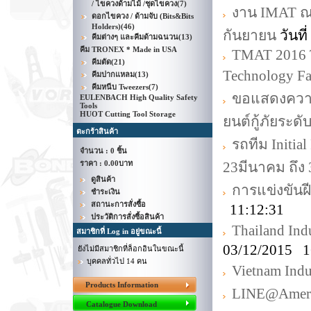
/ ไขควงด้ามไม้ /ชุดไขควง
(7)
งาน IMAT ณ
ดอกไขควง / ด้ามจับ (Bits&Bits
Holders)
(46)
กันยายน
วันที
คีมต่างๆ และคีมด้ามฉนวน
(13)
คีม TRONEX * Made in USA
TMAT 2016 T
คีมตัด
(21)
Technology Fa
คีมปากแหลม
(13)
คีมหนีบ Tweezers
(7)
ขอแสดงความย
EULENBACH High Quality Safety
Tools
HUOT Cutting Tool Storage
ยนต์กู้ภัยระด
ตะกร้าสินค้า
รถทีม Initia
จำนวน : 0 ชิ้น
ราคา :
0.00บาท
23มีนาคม ถึง
ดูสินค้า
การแข่งขันฝี
ชำระเงิน
สถานะการสั่งซื้อ
11:12:31
ประวัติการสั่งซื้อสินค้า
Thailand Indu
สมาชิกที่ Log in อยู่ขณะนี้
03/12/2015 1
ยังไม่มีสมาชิกที่ล็อกอินในขณะนี้
บุคคลทั่วไป 14 คน
Vietnam Indus
Products Information
LINE@Amer
Catalogue Download