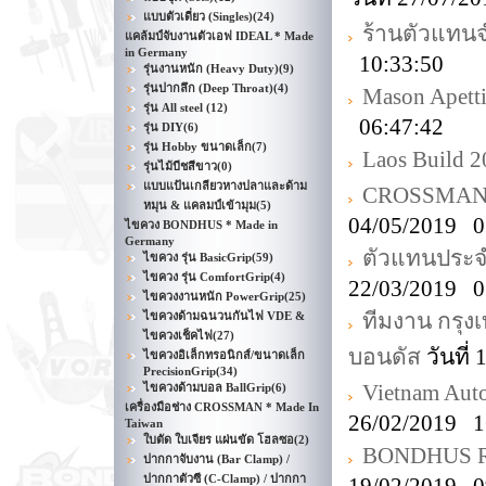
แบบตัวเดี่ยว (Singles)
(24)
ร้านตัวแทน
แคล้มป์จับงานตัวเอฟ IDEAL * Made
in Germany
10:33:50
รุ่นงานหนัก (Heavy Duty)
(9)
รุ่นปากลึก (Deep Throat)
(4)
Mason Apetti
รุ่น All steel
(12)
06:47:42
รุ่น DIY
(6)
รุ่น Hobby ขนาดเล็ก
(7)
Laos Build 
รุ่นไม้บีชสีขาว
(0)
แบบแป้นเกลียวหางปลาและด้าม
CROSSMAN D
หมุน & แคลมป์เข้ามุม
(5)
04/05/2019 0
ไขควง BONDHUS * Made in
Germany
ตัวแทนประจำ
ไขควง รุ่น BasicGrip
(59)
ไขควง รุ่น ComfortGrip
(4)
22/03/2019 0
ไขควงงานหนัก PowerGrip
(25)
ทีมงาน กรุงเ
ไขควงด้ามฉนวนกันไฟ VDE &
ไขควงเช็คไฟ
(27)
บอนดัส
วันที่
ไขควงอิเล็กทรอนิกส์/ขนาดเล็ก
PrecisionGrip
(34)
Vietnam Aut
ไขควงด้ามบอล BallGrip
(6)
เครื่องมือช่าง CROSSMAN * Made In
26/02/2019 1
Taiwan
ใบตัด ใบเจียร แผ่นขัด โฮลซอ
(2)
BONDHUS ROH
ปากกาจับงาน (Bar Clamp) /
ปากกาตัวซี (C-Clamp) / ปากกา