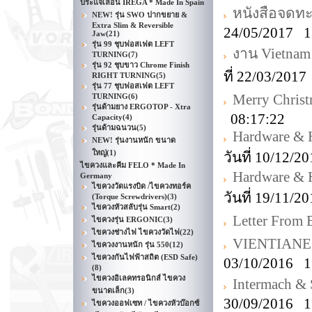
ประแจเลื่อน IREGA * Made In Spain
หนังสือจดท
NEW! รุ่น SWO ปากขยาย &
Extra Slim & Reversible
24/05/2017 1
Jaw
(21)
รุ่น 99 ชุบฟอสเฟต LEFT
งาน Vietnam
TURNING
(7)
รุ่น 92 ชุบขาว Chrome Finish
ที่ 22/03/201
RIGHT TURNING
(5)
รุ่น 77 ชุบฟอสเฟต LEFT
Merry Christ
TURNING
(6)
รุ่นด้ามยาง ERGOTOP - Xtra
08:17:22
Capacity
(4)
รุ่นด้ามฉนวน
(5)
Hardware & 
NEW! รุ่นงานหนัก ขนาด
ใหญ่
(1)
วันที่ 10/12/
ไขควงและคีม FELO * Made In
Hardware & 
Germany
ไขควงวัดแรงบิด /ไขควงทอร์ค
วันที่ 19/11/
(Torque Screwdrivers)
(3)
ไขควงหัวสลับรุ่น Smart
(2)
Letter Fro
ไขควงรุ่น ERGONIC
(3)
ไขควงช่างไฟ ไขควงวัดไฟ
(22)
VIENTIANE
ไขควงงานหนัก รุ่น 550
(12)
ไขควงกันไฟฟ้าสถิต (ESD Safe)
03/10/2016 1
(8)
ไขควงอิเลคทรอนิกส์ ไขควง
Intermach &
ขนาดเล็ก
(3)
30/09/2016 1
ไขควงออฟเซท / ไขควงหัวบ๊อกซ์