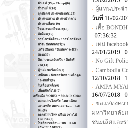
19/02/2019 0
ตัวเอฟ (Pipe Clamp)
(6)
ผู้แทนประจ
สิ่วงานไม้
(10)
ลูกบ๊อกซ์ ประแจปอนด์
(123)
วันที่ 16/02/
ประแจแหวน ประแจปากตาย
ประแจเลื่อน
(49)
เสื้อ BONDH
ไขควง/ดอกไขควง
(66)
07:36:32
คีมล็อค
(15)
กรรไกรตัดโลหะ / กรรไกรตัดท่อ
เทป faceboo
พีวีซี / มีดคัตเตอร์
(3)
เครื่องมือลม / ปืนอัดจาระบี
(9)
24/01/2019 0
ค้อน
(30)
No Gift Poli
คีม / ประแจจับแป๊บ / คีมยิงรี
เวท
(14)
Cambodia Co
ตู้/กล่องเครื่องมือ
(1)
เหล็กส่ง / ฟิลเลอร์เกจ / เหล็กดูด
12/10/2018 1
/ ระดับน้ำ
(9)
AMPA MYANM
ใบเลื่อยเหล็ก
(0)
เลื่อยตัดกิ่งไม้
(0)
16/07/2018 0
เครื่องมือ VOREX * Made In China
ดอกสว่านไฮสปีด ไททาเนียม
ขอแสดงความย
เจาะเหล็ก สเตนเลส Twist Drill
Bits
(8)
มหาวิทยาลัยเ
ดอกสว่านไททาเนียม เจาะไม้
Flat Bits
(7)
ชนะเลิศและรา
ใบเลื่อยวงเดือน CIRCULAR
SAW BLADES
(1)