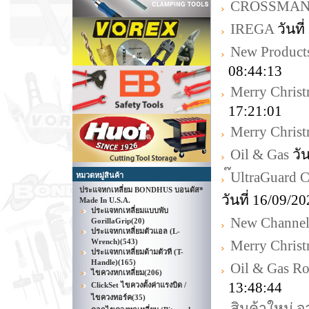
CROSSMA
IREGA
วันที
New Product
08:44:13
Merry Chris
17:21:01
Merry Chris
Oil & Gas
วัน
๊UltraGuard
หมวดหมู่สินค้า
ประแจหกเหลี่ยม BONDHUS บอนดัส*
วันที่ 16/09/
Made In U.S.A.
ประแจหกเหลี่ยมแบบพับ
New Channell
GorillaGrip
(20)
ประแจหกเหลี่ยมตัวแอล (L-
Wrench)
(543)
Merry Chris
ประแจหกเหลี่ยมด้ามตัวที (T-
Handle)
(165)
Oil & Gas R
ไขควงหกเหลี่ยม
(206)
13:48:44
ClickSet ไขควงตั้งค่าแรงบิด /
ไขควงทอร์ค
(35)
สินค้าใหม่ 