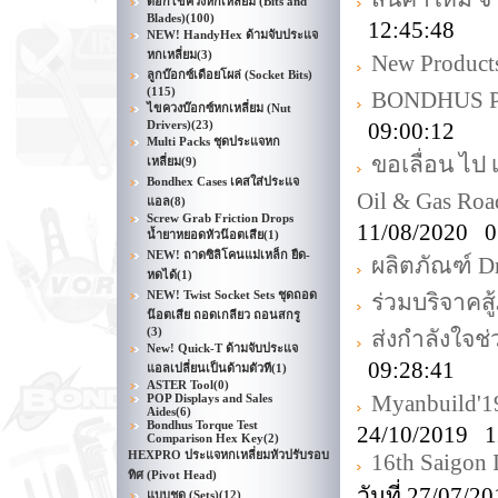
ดอกไขควงหกเหลี่ยม (Bits and
Blades)
(100)
12:45:48
NEW! HandyHex ด้ามจับประแจ
หกเหลี่ยม
(3)
New Product
ลูกบ๊อกซ์เดือยโผล่ (Socket Bits)
(115)
BONDHUS Pr
ไขควงบ๊อกซ์หกเหลี่ยม (Nut
Drivers)
(23)
09:00:12
Multi Packs ชุดประแจหก
ขอเลื่อน ไป
เหลี่ยม
(9)
Bondhex Cases เคสใส่ประแจ
Oil & Gas Ro
แอล
(8)
Screw Grab Friction Drops
11/08/2020 0
น้ำยาหยอดหัวน๊อตเสีย
(1)
NEW! ถาดซิลิโคนแม่เหล็ก ยืด-
ผลิตภัณฑ์ D
หดได้
(1)
NEW! Twist Socket Sets ชุดถอด
ร่วมบริจาคส
น๊อตเสีย ถอดเกลียว ถอนสกรู
(3)
ส่งกำลังใจช่
New! Quick-T ด้ามจับประแจ
09:28:41
แอลเปลี่ยนเป็นด้ามตัวที
(1)
ASTER Tool
(0)
Myanbuild'1
POP Displays and Sales
Aides
(6)
Bondhus Torque Test
24/10/2019 1
Comparison Hex Key
(2)
HEXPRO ประแจหกเหลี่ยมหัวปรับรอบ
16th Saigon 
ทิศ (Pivot Head)
วันที่ 27/07/
แบบชุด (Sets)
(12)