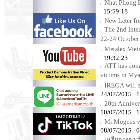
Nhat Phong 
15:59:18
New Leter f
The 2nd Inte
22-24 October
Metalex Vie
19:32:23
ATT has donat
victims in My
IREGA will e
24/07/2015 1
20th Annive
10/07/2015 1
Mr.Mogens v
08/07/2015 0
เหรียญทองเซ็