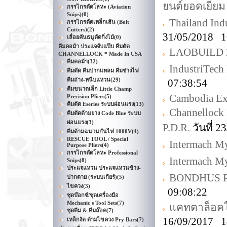
ยนต์ยอดเยี่ยม
กรรไกรตัดโลหะ (Aviation
Snips)
(0)
Thailand Ind
กรรไกรตัดเหล็กเส้น (Bolt
Cutters)
(2)
31/05/2018 1
เลื่อยคันธนูตัดกิ่งไม้
(0)
คีมคอม้า ประแจจับแป๊บ คีมตัด
LAOBUILD 
CHANNELLOCK * Made In USA
คีมคอม้า
(32)
IndustriTec
คีมตัด คีมปากแหลม คีมช่างไฟ
คีมถ่าง-หนีบแหวน
(29)
07:38:54
คีมขนาดเล็ก Little Champ
Cambodia E
Precision Pliers
(5)
คีมตัด Eseries ระบบผ่อนแรง
(13)
Channelloc
คีมตัดด้ามยาง Code Blue ระบบ
ผ่อนแรง
(3)
P.D.R.
วันที่ 
คีมด้ามฉนวนกันไฟ 1000V
(4)
RESCUE TOOL / Special
Intermach M
Purpose Pliers
(4)
กรรไกรตัดโลหะ Professional
Intermach M
Snips
(8)
ประแจแหวน ประแจแหวนข้าง-
BONDHUS Pro
ปากตาย (ระบบเกียร์)
(5)
ไขควง
(3)
09:08:22
ชุดบ๊อกซ์/ชุดเครื่องมือ
Mechanic's Tool Sets
(7)
แคทตาล็อคใ
ชุดคีม & คีมล๊อค
(7)
16/09/2017 1
เหล็กงัด ด้ามไขควง Pry Bars
(7)