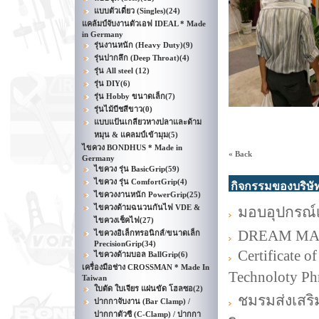
แบบตัวเดี่ยว (Singles)
(24)
แคล้มป์จับงานตัวเอฟ IDEAL * Made
in Germany
รุ่นงานหนัก (Heavy Duty)
(9)
รุ่นปากลึก (Deep Throat)
(4)
รุ่น All steel
(12)
รุ่น DIY
(6)
รุ่น Hobby ขนาดเล็ก
(7)
รุ่นไม้บีชสีขาว
(0)
แบบแป้นเกลียวหางปลาและด้าม
หมุน & แคลมป์เข้ามุม
(5)
ไขควง BONDHUS * Made in
« Back
Germany
ไขควง รุ่น BasicGrip
(59)
ไขควง รุ่น ComfortGrip
(4)
กิจกรรมของบริษั
ไขควงงานหนัก PowerGrip
(25)
ไขควงด้ามฉนวนกันไฟ VDE &
มอบอุปกรณ์เค
ไขควงเช็คไฟ
(27)
DREAM MA
ไขควงอิเล็กทรอนิกส์/ขนาดเล็ก
PrecisionGrip
(34)
Certificate 
ไขควงด้ามบอล BallGrip
(6)
เครื่องมือช่าง CROSSMAN * Made In
Technoloty Ph
Taiwan
ใบตัด ใบเจียร แผ่นขัด โฮลซอ
(2)
ชมรมส่งเสริ
ปากกาจับงาน (Bar Clamp) /
ปากกาตัวซี (C-Clamp) / ปากกา