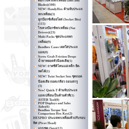
ดอกไขควงหกเหลี่ยม (Bits and
Blades)
(100)
NEW! HandyHex ด้ามจับประแจ
หกเหลี่ยม
(3)
ลูกบ๊อกซ์เดือยโผล่ (Socket Bits)
(115)
ไขควงบ๊อกซ์หกเหลี่ยม (Nut
Drivers)
(23)
Multi Packs ชุดประแจหก
เหลี่ยม
(9)
Bondhex Cases เคสใส่ประแจ
แอล
(8)
Screw Grab Friction Drops
น้ำยาหยอดหัวน๊อตเสีย
(1)
NEW! ถาดซิลิโคนแม่เหล็ก ยืด-
หดได้
(1)
NEW! Twist Socket Sets ชุดถอด
น๊อตเสีย ถอดเกลียว ถอนสกรู
(3)
New! Quick-T ด้ามจับประแจ
แอลเปลี่ยนเป็นด้ามตัวที
(1)
ASTER Tool
(0)
POP Displays and Sales
Aides
(6)
Bondhus Torque Test
Comparison Hex Key
(2)
HEXPRO ประแจหกเหลี่ยมหัวปรับรอบ
ทิศ (Pivot Head)
แบบชุด (Sets)
(12)