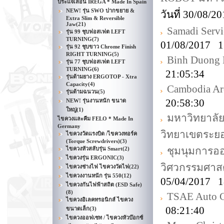
ประแจเลื่อน IREGA * Made In Spain
NEW! รุ่น SWO ปากขยาย &
วันที่ 30/08/
Extra Slim & Reversible
Jaw
(21)
Samadi Servi
รุ่น 99 ชุบฟอสเฟต LEFT
TURNING
(7)
01/08/2017 1
รุ่น 92 ชุบขาว Chrome Finish
RIGHT TURNING
(5)
Binh Duong E
รุ่น 77 ชุบฟอสเฟต LEFT
TURNING
(6)
21:05:34
รุ่นด้ามยาง ERGOTOP - Xtra
Capacity
(4)
Cambodia Ar
รุ่นด้ามฉนวน
(5)
20:58:30
NEW! รุ่นงานหนัก ขนาด
ใหญ่
(1)
มหาวิทยาลั
ไขควงและคีม FELO * Made In
Germany
วิทยาเขตระย
ไขควงวัดแรงบิด /ไขควงทอร์ค
(Torque Screwdrivers)
(3)
ชุมนุมการ
ไขควงหัวสลับรุ่น Smart
(2)
ไขควงรุ่น ERGONIC
(3)
วิศวกรรมศาสต
ไขควงช่างไฟ ไขควงวัดไฟ
(22)
ไขควงงานหนัก รุ่น 550
(12)
05/04/2017 1
ไขควงกันไฟฟ้าสถิต (ESD Safe)
(8)
TSAE Auto C
ไขควงอิเลคทรอนิกส์ ไขควง
08:21:40
ขนาดเล็ก
(3)
ไขควงออฟเซท / ไขควงหัวบ๊อกซ์