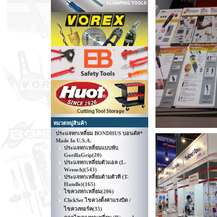
หมวดหมู่สินค้า
ประแจหกเหลี่ยม BONDHUS บอนดัส*
Made In U.S.A.
ประแจหกเหลี่ยมแบบพับ
GorillaGrip
(20)
ประแจหกเหลี่ยมตัวแอล (L-
Wrench)
(543)
ประแจหกเหลี่ยมด้ามตัวที (T-
Handle)
(165)
ไขควงหกเหลี่ยม
(206)
ClickSet ไขควงตั้งค่าแรงบิด /
ไขควงทอร์ค
(35)