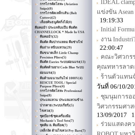
IDEAL clamp
กรรไกรตัดโลหะ (Aviation
Snips)
(0)
แข่งขัน Asean
กรรไกรตัดเหล็กเส้น (Bolt
Cutters)
(2)
19:19:33
เลื่อยคันธนูตัดกิ่งไม้
(0)
คีมคอม้า ประแจจับแป๊บ คีมตัด
Initial Formu
CHANNELLOCK * Made In USA
คีมคอม้า
(32)
งาน Industr
คีมตัด คีมปากแหลม คีมช่างไฟ
22:00:47
คีมถ่าง-หนีบแหวน
(29)
คีมขนาดเล็ก Little Champ
คณะวิศวกรร
Precision Pliers
(5)
คีมตัด Eseries ระบบผ่อนแรง
(13)
คุณทหารลาดก
คีมตัดด้ามยาง Code Blue ระบบ
ผ่อนแรง
(3)
ร้านตัวแทน
คีมด้ามฉนวนกันไฟ 1000V
(4)
RESCUE TOOL / Special
วันที่ 06/10/
Purpose Pliers
(4)
กรรไกรตัดโลหะ Professional
ชุมนุมการ
Snips
(8)
ประแจแหวน ประแจแหวนข้าง-
วิศวกรรมศาส
ปากตาย (ระบบเกียร์)
(5)
ไขควง
(3)
13/09/2017 1
ชุดบ๊อกซ์/ชุดเครื่องมือ
Mechanic's Tool Sets
(7)
ร่วมแสดงความ
ชุดคีม & คีมล๊อค
(7)
เหล็กงัด ด้ามไขควง Pry Bars
(7)
ROBOT มหาวิ