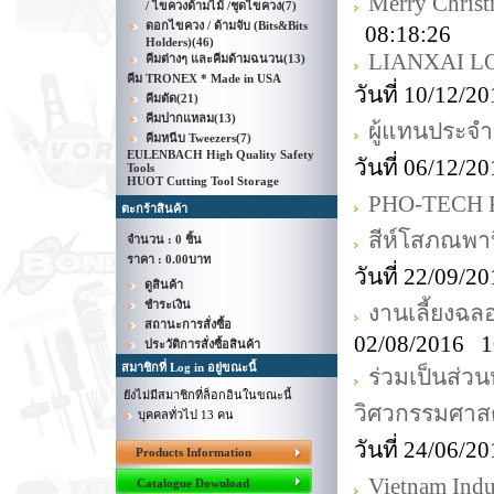
Merry Chri
/ ไขควงด้ามไม้ /ชุดไขควง
(7)
ดอกไขควง / ด้ามจับ (Bits&Bits
08:18:26
Holders)
(46)
LIANXAI LO
คีมต่างๆ และคีมด้ามฉนวน
(13)
คีม TRONEX * Made in USA
วันที่ 10/12/
คีมตัด
(21)
คีมปากแหลม
(13)
ผู้แทนประจำ
คีมหนีบ Tweezers
(7)
EULENBACH High Quality Safety
วันที่ 06/12/
Tools
HUOT Cutting Tool Storage
PHO-TECH
ตะกร้าสินค้า
สีห์โสภณพาน
จำนวน : 0 ชิ้น
ราคา :
0.00บาท
วันที่ 22/09/
ดูสินค้า
ชำระเงิน
งานเลี้ยงฉ
สถานะการสั่งซื้อ
02/08/2016 1
ประวัติการสั่งซื้อสินค้า
สมาชิกที่ Log in อยู่ขณะนี้
ร่วมเป็นส่ว
ยังไม่มีสมาชิกที่ล็อกอินในขณะนี้
วิศวกรรมศาส
บุคคลทั่วไป 13 คน
วันที่ 24/06/
Products Information
Vietnam Indus
Catalogue Download