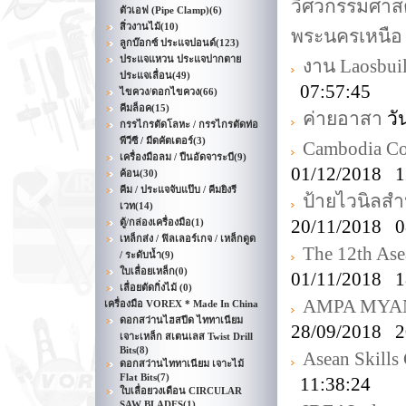
วิศวกรรมศาสต
ตัวเอฟ (Pipe Clamp)
(6)
สิ่วงานไม้
(10)
พระนครเหนือ
ลูกบ๊อกซ์ ประแจปอนด์
(123)
ประแจแหวน ประแจปากตาย
งาน Laosbui
ประแจเลื่อน
(49)
07:57:45
ไขควง/ดอกไขควง
(66)
คีมล็อค
(15)
ค่ายอาสา
วั
กรรไกรตัดโลหะ / กรรไกรตัดท่อ
พีวีซี / มีดคัตเตอร์
(3)
Cambodia Con
เครื่องมือลม / ปืนอัดจาระบี
(9)
01/12/2018 1
ค้อน
(30)
คีม / ประแจจับแป๊บ / คีมยิงรี
ป้ายไวนิลสำ
เวท
(14)
20/11/2018 0
ตู้/กล่องเครื่องมือ
(1)
เหล็กส่ง / ฟิลเลอร์เกจ / เหล็กดูด
The 12th Ase
/ ระดับน้ำ
(9)
ใบเลื่อยเหล็ก
(0)
01/11/2018 1
เลื่อยตัดกิ่งไม้
(0)
AMPA MYANM
เครื่องมือ VOREX * Made In China
ดอกสว่านไฮสปีด ไททาเนียม
28/09/2018 2
เจาะเหล็ก สเตนเลส Twist Drill
Bits
(8)
Asean Skills
ดอกสว่านไททาเนียม เจาะไม้
Flat Bits
(7)
11:38:24
ใบเลื่อยวงเดือน CIRCULAR
SAW BLADES
(1)