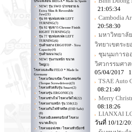
Binh Duong E
ประแจเลื่อน IREGA * Made In Spain
NEW! รุ่น SWO ปากขยาย &
21:05:34
Extra Slim & Reversible
Jaw
(21)
Cambodia Ar
รุ่น 99 ชุบฟอสเฟต LEFT
TURNING
(7)
20:58:30
รุ่น 92 ชุบขาว Chrome Finish
RIGHT TURNING
(5)
มหาวิทยาลั
รุ่น 77 ชุบฟอสเฟต LEFT
TURNING
(6)
วิทยาเขตระย
รุ่นด้ามยาง ERGOTOP - Xtra
Capacity
(4)
ชุมนุมการ
รุ่นด้ามฉนวน
(5)
NEW! รุ่นงานหนัก ขนาด
วิศวกรรมศาสต
ใหญ่
(1)
ไขควงและคีม FELO * Made In
05/04/2017 1
Germany
ไขควงวัดแรงบิด /ไขควงทอร์ค
TSAE Auto C
(Torque Screwdrivers)
(3)
ไขควงหัวสลับรุ่น Smart
(2)
08:21:40
ไขควงรุ่น ERGONIC
(3)
Merry Chri
ไขควงช่างไฟ ไขควงวัดไฟ
(22)
ไขควงงานหนัก รุ่น 550
(12)
08:18:26
ไขควงกันไฟฟ้าสถิต (ESD Safe)
LIANXAI LO
(8)
ไขควงอิเลคทรอนิกส์ ไขควง
วันที่ 10/12/
ขนาดเล็ก
(3)
ไขควงออฟเซท / ไขควงหัวบ๊อกซ์