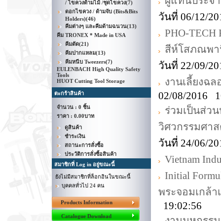
ผู้แทนประจำ
/ ไขควงด้ามไม้ /ชุดไขควง
(7)
ดอกไขควง / ด้ามจับ (Bits&Bits
วันที่ 06/12/
Holders)
(46)
คีมต่างๆ และคีมด้ามฉนวน
(13)
PHO-TECH
คีม TRONEX * Made in USA
คีมตัด
(21)
สีห์โสภณพาน
คีมปากแหลม
(13)
คีมหนีบ Tweezers
(7)
วันที่ 22/09/
EULENBACH High Quality Safety
Tools
งานเลี้ยงฉ
HUOT Cutting Tool Storage
02/08/2016 1
ตะกร้าสินค้า
จำนวน : 0 ชิ้น
ร่วมเป็นส่ว
ราคา :
0.00บาท
วิศวกรรมศาส
ดูสินค้า
ชำระเงิน
วันที่ 24/06/
สถานะการสั่งซื้อ
ประวัติการสั่งซื้อสินค้า
Vietnam Indus
สมาชิกที่ Log in อยู่ขณะนี้
Initial For
ยังไม่มีสมาชิกที่ล็อกอินในขณะนี้
บุคคลทั่วไป 24 คน
พระจอมเกล้า
Products Information
19:02:56
Catalogue Download
งานมหกรรมอา