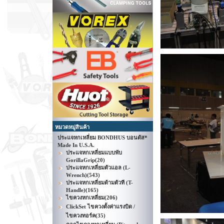
หมวดหมู่สินค้า
ประแจหกเหลี่ยม BONDHUS บอนดัส*
Made In U.S.A.
ประแจหกเหลี่ยมแบบพับ
GorillaGrip
(20)
ประแจหกเหลี่ยมตัวแอล (L-
Wrench)
(543)
ประแจหกเหลี่ยมด้ามตัวที (T-
Handle)
(165)
ไขควงหกเหลี่ยม
(206)
ClickSet ไขควงตั้งค่าแรงบิด /
ไขควงทอร์ค
(35)