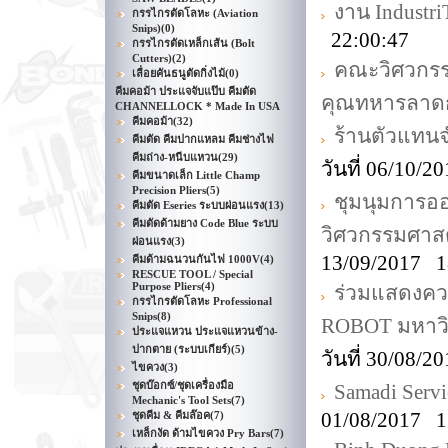
งาน Industr
กรรไกรตัดโลหะ (Aviation
Snips)
(0)
22:00:47
กรรไกรตัดเหล็กเส้น (Bolt
Cutters)
(2)
คณะวิศวกรร
เลื่อยคันธนูตัดกิ่งไม้
(0)
คีมคอม้า ประแจจับแป๊บ คีมตัด
คุณทหารลาดก
CHANNELLOCK * Made In USA
คีมคอม้า
(32)
ร้านตัวแทน
คีมตัด คีมปากแหลม คีมช่างไฟ
คีมถ่าง-หนีบแหวน
(29)
วันที่ 06/10/
คีมขนาดเล็ก Little Champ
Precision Pliers
(5)
ชุมนุมการ
คีมตัด Eseries ระบบผ่อนแรง
(13)
คีมตัดด้ามยาง Code Blue ระบบ
วิศวกรรมศาส
ผ่อนแรง
(3)
13/09/2017 1
คีมด้ามฉนวนกันไฟ 1000V
(4)
RESCUE TOOL / Special
Purpose Pliers
(4)
ร่วมแสดงความ
กรรไกรตัดโลหะ Professional
Snips
(8)
ROBOT มหาวิ
ประแจแหวน ประแจแหวนข้าง-
ปากตาย (ระบบเกียร์)
(5)
วันที่ 30/08/
ไขควง
(3)
ชุดบ๊อกซ์/ชุดเครื่องมือ
Samadi Servi
Mechanic's Tool Sets
(7)
01/08/2017 1
ชุดคีม & คีมล๊อค
(7)
เหล็กงัด ด้ามไขควง Pry Bars
(7)