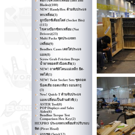
ดอกไขควงหกเหลี่ยม (Bits and
Blades)
(100)
NEW! HandyHex ด้ามจับประแจ
หกเหลี่ยม
(3)
ลูกบ๊อกซ์เดือยโผล่ (Socket Bits)
(115)
ไขควงบ๊อกซ์หกเหลี่ยม (Nut
Drivers)
(23)
Multi Packs ชุดประแจหก
เหลี่ยม
(9)
Bondhex Cases เคสใส่ประแจ
แอล
(8)
Screw Grab Friction Drops
น้ำยาหยอดหัวน๊อตเสีย
(1)
NEW! ถาดซิลิโคนแม่เหล็ก ยืด-
หดได้
(1)
NEW! Twist Socket Sets ชุดถอด
น๊อตเสีย ถอดเกลียว ถอนสกรู
(3)
New! Quick-T ด้ามจับประแจ
แอลเปลี่ยนเป็นด้ามตัวที
(1)
ASTER Tool
(0)
POP Displays and Sales
Aides
(6)
Bondhus Torque Test
Comparison Hex Key
(2)
HEXPRO ประแจหกเหลี่ยมหัวปรับรอบ
ทิศ (Pivot Head)
แบบชุด (Sets)
(12)