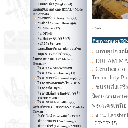
แบบตัวเดี่ยว (Singles)
(24)
แคล้มป์จับงานตัวเอฟ IDEAL * Made
in Germany
รุ่นงานหนัก (Heavy Duty)
(9)
รุ่นปากลึก (Deep Throat)
(4)
« Back
รุ่น All steel
(12)
รุ่น DIY
(6)
รุ่น Hobby ขนาดเล็ก
(7)
กิจกรรมของบริษั
รุ่นไม้บีชสีขาว
(0)
แบบแป้นเกลียวหางปลาและด้าม
มอบอุปกรณ์เค
หมุน & แคลมป์เข้ามุม
(5)
ไขควง BONDHUS * Made in
DREAM MA
Germany
Certificate 
ไขควง รุ่น BasicGrip
(59)
ไขควง รุ่น ComfortGrip
(4)
Technoloty Ph
ไขควงงานหนัก PowerGrip
(25)
ไขควงด้ามฉนวนกันไฟ VDE &
ชมรมส่งเสริ
ไขควงเช็คไฟ
(27)
ไขควงอิเล็กทรอนิกส์/ขนาดเล็ก
วิศวกรรมศาสต
PrecisionGrip
(34)
ไขควงด้ามบอล BallGrip
(6)
พระนครเหนือ
เครื่องมือช่าง CROSSMAN * Made In
Taiwan
งาน Laosbui
ใบตัด ใบเจียร แผ่นขัด โฮลซอ
(2)
ปากกาจับงาน (Bar Clamp) /
07:57:45
ปากกาตัวซี (C-Clamp) / ปากกา