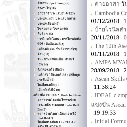
ค่ายอาสา
วั
ตัวเอฟ (Pipe Clamp)
(6)
สิ่วงานไม้
(10)
Cambodia Con
ลูกบ๊อกซ์ ประแจปอนด์
(123)
ประแจแหวน ประแจปากตาย
01/12/2018 1
ประแจเลื่อน
(49)
ป้ายไวนิลสำ
ไขควง/ดอกไขควง
(66)
คีมล็อค
(15)
20/11/2018 0
กรรไกรตัดโลหะ / กรรไกรตัดท่อ
พีวีซี / มีดคัตเตอร์
(3)
The 12th Ase
เครื่องมือลม / ปืนอัดจาระบี
(9)
01/11/2018 1
ค้อน
(30)
คีม / ประแจจับแป๊บ / คีมยิงรี
AMPA MYANM
เวท
(14)
28/09/2018 2
ตู้/กล่องเครื่องมือ
(1)
เหล็กส่ง / ฟิลเลอร์เกจ / เหล็กดูด
Asean Skills
/ ระดับน้ำ
(9)
ใบเลื่อยเหล็ก
(0)
11:38:24
เลื่อยตัดกิ่งไม้
(0)
IDEAL clamp
เครื่องมือ VOREX * Made In China
ดอกสว่านไฮสปีด ไททาเนียม
แข่งขัน Asean
เจาะเหล็ก สเตนเลส Twist Drill
Bits
(8)
19:19:33
ดอกสว่านไททาเนียม เจาะไม้
Flat Bits
(7)
Initial Formu
ใบเลื่อยวงเดือน CIRCULAR
SAW BLADES
(1)