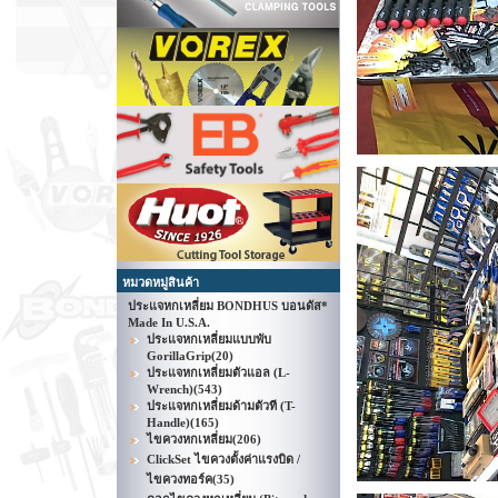
หมวดหมู่สินค้า
ประแจหกเหลี่ยม BONDHUS บอนดัส*
Made In U.S.A.
ประแจหกเหลี่ยมแบบพับ
GorillaGrip
(20)
ประแจหกเหลี่ยมตัวแอล (L-
Wrench)
(543)
ประแจหกเหลี่ยมด้ามตัวที (T-
Handle)
(165)
ไขควงหกเหลี่ยม
(206)
ClickSet ไขควงตั้งค่าแรงบิด /
ไขควงทอร์ค
(35)