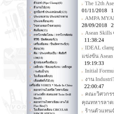
The 12th Ase
ตัวเอฟ (Pipe Clamp)
(6)
สิ่วงานไม้
(10)
01/11/2018 1
ลูกบ๊อกซ์ ประแจปอนด์
(123)
ประแจแหวน ประแจปากตาย
AMPA MYANM
ประแจเลื่อน
(49)
28/09/2018 2
ไขควง/ดอกไขควง
(66)
คีมล็อค
(15)
Asean Skills
กรรไกรตัดโลหะ / กรรไกรตัดท่อ
11:38:24
พีวีซี / มีดคัตเตอร์
(3)
เครื่องมือลม / ปืนอัดจาระบี
(9)
IDEAL clamp
ค้อน
(30)
คีม / ประแจจับแป๊บ / คีมยิงรี
แข่งขัน Asean
เวท
(14)
19:19:33
ตู้/กล่องเครื่องมือ
(1)
เหล็กส่ง / ฟิลเลอร์เกจ / เหล็กดูด
Initial Formu
/ ระดับน้ำ
(9)
ใบเลื่อยเหล็ก
(0)
งาน Industr
เลื่อยตัดกิ่งไม้
(0)
22:00:47
เครื่องมือ VOREX * Made In China
ดอกสว่านไฮสปีด ไททาเนียม
คณะวิศวกรร
เจาะเหล็ก สเตนเลส Twist Drill
Bits
(8)
คุณทหารลาดก
ดอกสว่านไททาเนียม เจาะไม้
Flat Bits
(7)
ร้านตัวแทน
ใบเลื่อยวงเดือน CIRCULAR
SAW BLADES
(1)