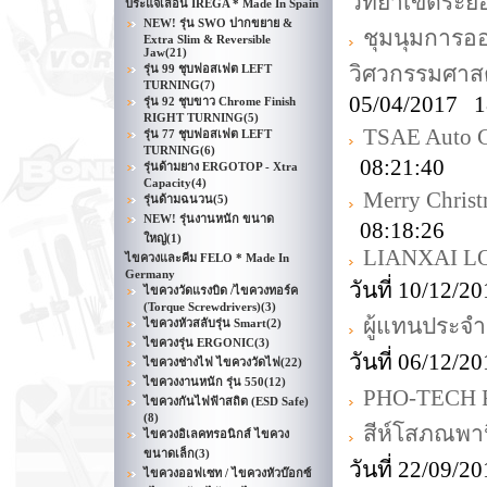
วิทยาเขตระย
ประแจเลื่อน IREGA * Made In Spain
NEW! รุ่น SWO ปากขยาย &
ชุมนุมการ
Extra Slim & Reversible
Jaw
(21)
วิศวกรรมศาสต
รุ่น 99 ชุบฟอสเฟต LEFT
TURNING
(7)
05/04/2017 1
รุ่น 92 ชุบขาว Chrome Finish
RIGHT TURNING
(5)
TSAE Auto C
รุ่น 77 ชุบฟอสเฟต LEFT
TURNING
(6)
08:21:40
รุ่นด้ามยาง ERGOTOP - Xtra
Capacity
(4)
Merry Chri
รุ่นด้ามฉนวน
(5)
NEW! รุ่นงานหนัก ขนาด
08:18:26
ใหญ่
(1)
LIANXAI LO
ไขควงและคีม FELO * Made In
Germany
วันที่ 10/12/
ไขควงวัดแรงบิด /ไขควงทอร์ค
(Torque Screwdrivers)
(3)
ผู้แทนประจำ
ไขควงหัวสลับรุ่น Smart
(2)
ไขควงรุ่น ERGONIC
(3)
วันที่ 06/12/
ไขควงช่างไฟ ไขควงวัดไฟ
(22)
ไขควงงานหนัก รุ่น 550
(12)
PHO-TECH
ไขควงกันไฟฟ้าสถิต (ESD Safe)
(8)
สีห์โสภณพาน
ไขควงอิเลคทรอนิกส์ ไขควง
ขนาดเล็ก
(3)
วันที่ 22/09/
ไขควงออฟเซท / ไขควงหัวบ๊อกซ์