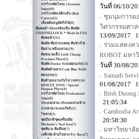
กรรไกรตัดโลหะ (Aviation
วันที่ 06/10/
Snips)
(0)
กรรไกรตัดเหล็กเส้น (Bolt
ชุมนุมการ
Cutters)
(2)
เลื่อยคันธนูตัดกิ่งไม้
(0)
วิศวกรรมศาส
คีมคอม้า ประแจจับแป๊บ คีมตัด
CHANNELLOCK * Made In USA
13/09/2017 1
คีมคอม้า
(32)
ร่วมแสดงความ
คีมตัด คีมปากแหลม คีมช่างไฟ
คีมถ่าง-หนีบแหวน
(29)
ROBOT มหาวิ
คีมขนาดเล็ก Little Champ
Precision Pliers
(5)
วันที่ 30/08/
คีมตัด Eseries ระบบผ่อนแรง
(13)
คีมตัดด้ามยาง Code Blue ระบบ
Samadi Servi
ผ่อนแรง
(3)
คีมด้ามฉนวนกันไฟ 1000V
(4)
01/08/2017 1
RESCUE TOOL / Special
Purpose Pliers
(4)
Binh Duong E
กรรไกรตัดโลหะ Professional
Snips
(8)
21:05:34
ประแจแหวน ประแจแหวนข้าง-
ปากตาย (ระบบเกียร์)
(5)
Cambodia Ar
ไขควง
(3)
20:58:30
ชุดบ๊อกซ์/ชุดเครื่องมือ
Mechanic's Tool Sets
(7)
มหาวิทยาลั
ชุดคีม & คีมล๊อค
(7)
เหล็กงัด ด้ามไขควง Pry Bars
(7)