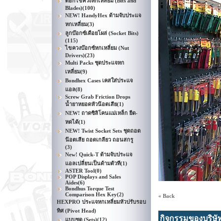
ดอกไขควงหกเหลี่ยม (Bits and
Blades)
(100)
NEW! HandyHex ด้ามจับประแจ
หกเหลี่ยม
(3)
ลูกบ๊อกซ์เดือยโผล่ (Socket Bits)
(115)
ไขควงบ๊อกซ์หกเหลี่ยม (Nut
Drivers)
(23)
Multi Packs ชุดประแจหก
เหลี่ยม
(9)
Bondhex Cases เคสใส่ประแจ
แอล
(8)
Screw Grab Friction Drops
น้ำยาหยอดหัวน๊อตเสีย
(1)
NEW! ถาดซิลิโคนแม่เหล็ก ยืด-
หดได้
(1)
NEW! Twist Socket Sets ชุดถอด
น๊อตเสีย ถอดเกลียว ถอนสกรู
(3)
New! Quick-T ด้ามจับประแจ
แอลเปลี่ยนเป็นด้ามตัวที
(1)
ASTER Tool
(0)
POP Displays and Sales
Aides
(6)
Bondhus Torque Test
Comparison Hex Key
(2)
« Back
HEXPRO ประแจหกเหลี่ยมหัวปรับรอบ
ทิศ (Pivot Head)
กิจกรรมของบริษั
แบบชุด (Sets)
(12)