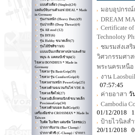
แบบตัวเดี่ยว (Singles)
(24)
มอบอุปกรณ์เค
แคล้มป์จับงานตัวเอฟ IDEAL * Made
in Germany
DREAM MA
รุ่นงานหนัก (Heavy Duty)
(9)
รุ่นปากลึก (Deep Throat)
(4)
Certificate 
รุ่น All steel
(12)
Technoloty Ph
รุ่น DIY
(6)
รุ่น Hobby ขนาดเล็ก
(7)
ชมรมส่งเสริ
รุ่นไม้บีชสีขาว
(0)
แบบแป้นเกลียวหางปลาและด้าม
วิศวกรรมศาสต
หมุน & แคลมป์เข้ามุม
(5)
ไขควง BONDHUS * Made in
พระนครเหนือ
Germany
ไขควง รุ่น BasicGrip
(59)
งาน Laosbui
ไขควง รุ่น ComfortGrip
(4)
ไขควงงานหนัก PowerGrip
(25)
07:57:45
ไขควงด้ามฉนวนกันไฟ VDE &
ค่ายอาสา
วั
ไขควงเช็คไฟ
(27)
ไขควงอิเล็กทรอนิกส์/ขนาดเล็ก
Cambodia Con
PrecisionGrip
(34)
ไขควงด้ามบอล BallGrip
(6)
01/12/2018 1
เครื่องมือช่าง CROSSMAN * Made In
Taiwan
ป้ายไวนิลสำ
ใบตัด ใบเจียร แผ่นขัด โฮลซอ
(2)
ปากกาจับงาน (Bar Clamp) /
20/11/2018 0
ปากกาตัวซี (C-Clamp) / ปากกา