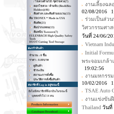
/ ไขควงด้ามไม้ /ชุดไขควง
(7)
งานเลี้ยงฉ
ดอกไขควง / ด้ามจับ (Bits&Bits
Holders)
(46)
02/08/2016 1
คีมต่างๆ และคีมด้ามฉนวน
(13)
ร่วมเป็นส่ว
คีม TRONEX * Made in USA
คีมตัด
(21)
วิศวกรรมศาส
คีมปากแหลม
(13)
คีมหนีบ Tweezers
(7)
วันที่ 24/06/
EULENBACH High Quality Safety
Tools
HUOT Cutting Tool Storage
Vietnam Indus
ตะกร้าสินค้า
Initial For
จำนวน : 0 ชิ้น
พระจอมเกล้า
ราคา :
0.00บาท
ดูสินค้า
19:02:56
ชำระเงิน
งานมหกรรมอา
สถานะการสั่งซื้อ
ประวัติการสั่งซื้อสินค้า
10/02/2016 1
สมาชิกที่ Log in อยู่ขณะนี้
TSAE Auto C
ยังไม่มีสมาชิกที่ล็อกอินในขณะนี้
บุคคลทั่วไป 14 คน
งานแข่งขันฝี
Products Information
Thailand
วันที
Catalogue Download