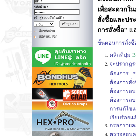
รหัสผ่าน :
เพื่อสะดวกใ
เข้าสู่ระบบอัตโนมัติ :
สั่งซื้อและปร
การสั่งซื้อ" แ
ลืมรหัสผ่าน
สมัครสมาชิก
ขั้นตอนการสั่งซื้
คลิกที่ปุ่ม
B
จะปรากฎร
ต้องการ *
ต้องการสั่งซ
ต้องการลบ
ต้องการลบส
การแก้ไขแล
เรียบร้อยแล
กรอกรายละเ
ตรวจสอบคว