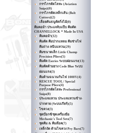
กรรไกรตัดโลหะ (Aviation
Snips)
(0)
กรรไกรตัดเหล็กเส้น (Bolt
Cutters)
(2)
เลื่อยคันธนูตัดกิ่งไม้
(0)
คีมคอม้า ประแจจับแป๊บ คีมตัด
CHANNELLOCK * Made In USA
คีมคอม้า
(32)
คีมตัด คีมปากแหลม คีมช่างไฟ
คีมถ่าง-หนีบแหวน
(29)
คีมขนาดเล็ก Little Champ
Precision Pliers
(5)
คีมตัด Eseries ระบบผ่อนแรง
(13)
คีมตัดด้ามยาง Code Blue ระบบ
ผ่อนแรง
(3)
คีมด้ามฉนวนกันไฟ 1000V
(4)
RESCUE TOOL / Special
Purpose Pliers
(4)
กรรไกรตัดโลหะ Professional
Snips
(8)
ประแจแหวน ประแจแหวนข้าง-
ปากตาย (ระบบเกียร์)
(5)
ไขควง
(3)
ชุดบ๊อกซ์/ชุดเครื่องมือ
Mechanic's Tool Sets
(7)
ชุดคีม & คีมล๊อค
(7)
เหล็กงัด ด้ามไขควง Pry Bars
(7)