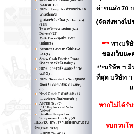
ดอกไขควงหกเหลี่ยม (Bits and
Blades)
(100)
ค่าขนส่ง 70 
NEW! HandyHex ด้ามจับประแจ
หกเหลี่ยม
(3)
ลูกบ๊อกซ์เดือยโผล่ (Socket Bits)
(จัดส่งทางไป
(115)
ไขควงบ๊อกซ์หกเหลี่ยม (Nut
Drivers)
(23)
Multi Packs ชุดประแจหก
***
ทางบริษั
เหลี่ยม
(9)
Bondhex Cases เคสใส่ประแจ
ของเว็บนะคะ
แอล
(8)
Screw Grab Friction Drops
น้ำยาหยอดหัวน๊อตเสีย
(1)
***บริษัท ฯ ม
NEW! ถาดซิลิโคนแม่เหล็ก ยืด-
หดได้
(1)
ที่สุด บริษัท
NEW! Twist Socket Sets ชุดถอด
น๊อตเสีย ถอดเกลียว ถอนสกรู
แ
(3)
New! Quick-T ด้ามจับประแจ
แอลเปลี่ยนเป็นด้ามตัวที
(1)
ASTER Tool
(0)
หากไม่ได้รับ
POP Displays and Sales
Aides
(6)
Bondhus Torque Test
Comparison Hex Key
(2)
HEXPRO ประแจหกเหลี่ยมหัวปรับรอบ
รบกวนโทรม
ทิศ (Pivot Head)
แบบชุด (Sets)
(12)