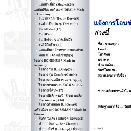
แบบตัวเดี่ยว (Singles)
(24)
แคล้มป์จับงานตัวเอฟ IDEAL * Made
in Germany
รุ่นงานหนัก (Heavy Duty)
(9)
แจ้งการโอนช
รุ่นปากลึก (Deep Throat)
(4)
รุ่น All steel
(12)
ล่างนี้
รุ่น DIY
(6)
รุ่น Hobby ขนาดเล็ก
(7)
ชื่อ - นามสกุล :
รุ่นไม้บีชสีขาว
(0)
Email :
แบบแป้นเกลียวหางปลาและด้าม
โทรศัพท์ :
หมุน & แคลมป์เข้ามุม
(5)
ธนาคาร :
ไขควง BONDHUS * Made in
Germany
จำนวนเงิน :
ไขควง รุ่น BasicGrip
(59)
วันที่โอนเงิน :
ไขควง รุ่น ComfortGrip
(4)
หมายเลขการสั่งซื้อ :
ไขควงงานหนัก PowerGrip
(25)
ไขควงด้ามฉนวนกันไฟ VDE &
ไขควงเช็คไฟ
(27)
รายละเอียดการแจ้งโอนเ
ไขควงอิเล็กทรอนิกส์/ขนาดเล็ก
PrecisionGrip
(34)
ไขควงด้ามบอล BallGrip
(6)
หลักฐานการโอน / ใบสล
เครื่องมือช่าง CROSSMAN * Made In
Taiwan
ใบตัด ใบเจียร แผ่นขัด โฮลซอ
(2)
ปากกาจับงาน (Bar Clamp) /
« Back
ปากกาตัวซี (C-Clamp) / ปากกา