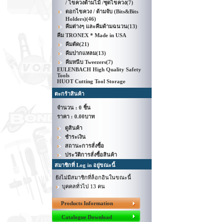
/ ไขควงด้ามไม้ /ชุดไขควง
(7)
ดอกไขควง / ด้ามจับ (Bits&Bits
Holders)
(46)
คีมต่างๆ และคีมด้ามฉนวน
(13)
คีม TRONEX * Made in USA
คีมตัด
(21)
คีมปากแหลม
(13)
คีมหนีบ Tweezers
(7)
EULENBACH High Quality Safety
Tools
HUOT Cutting Tool Storage
ตะกร้าสินค้า
จำนวน : 0 ชิ้น
ราคา :
0.00บาท
ดูสินค้า
ชำระเงิน
สถานะการสั่งซื้อ
ประวัติการสั่งซื้อสินค้า
สมาชิกที่ Log in อยู่ขณะนี้
ยังไม่มีสมาชิกที่ล็อกอินในขณะนี้
บุคคลทั่วไป 13 คน
Products Information
Catalogue Download