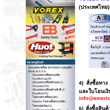
(ประเทศไทย)
หมวดหมู่สินค้า
ประแจหกเหลี่ยม BONDHUS บอนดัส*
Made In U.S.A.
ประแจหกเหลี่ยมแบบพับ
GorillaGrip
(20)
4) สั่งซื้อท
ประแจหกเหลี่ยมตัวแอล (L-
Wrench)
(543)
ประแจหกเหลี่ยมด้ามตัวที (T-
และใบโ
Handle)
(165)
info
@americ
ไขควงหกเหลี่ยม
(206)
ClickSet ไขควงตั้งค่าแรงบิด /
ไขควงทอร์ค
(35)
5) สั่งซื้อสิ