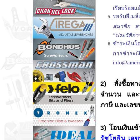
เรียบร้อยแล
รอรับอีเมล์
สมาชิก สา
"ประวัติการ
ชำระเงินโ
การชำ
info@ameri
2) สั่งซื้อท
จำนวน และรา
ภาษี และเลขป
3) โอนเงินเข
รัชโยธิน เลข