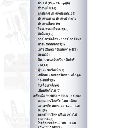
ตัวเอฟ (Pipe Clamp)
(6)
สิ่วงานไม้
(10)
ลูกบ๊อกซ์ ประแจปอนด์
(123)
ประแจแหวน ประแจปากตาย
ประแจเลื่อน
(49)
ไขควง/ดอกไขควง
(66)
คีมล็อค
(15)
กรรไกรตัดโลหะ / กรรไกรตัดท่อ
พีวีซี / มีดคัตเตอร์
(3)
เครื่องมือลม / ปืนอัดจาระบี
(9)
ค้อน
(30)
คีม / ประแจจับแป๊บ / คีมยิงรี
เวท
(14)
ตู้/กล่องเครื่องมือ
(1)
เหล็กส่ง / ฟิลเลอร์เกจ / เหล็กดูด
/ ระดับน้ำ
(9)
ใบเลื่อยเหล็ก
(0)
เลื่อยตัดกิ่งไม้
(0)
เครื่องมือ VOREX * Made In China
ดอกสว่านไฮสปีด ไททาเนียม
เจาะเหล็ก สเตนเลส Twist Drill
Bits
(8)
ดอกสว่านไททาเนียม เจาะไม้
Flat Bits
(7)
ใบเลื่อยวงเดือน CIRCULAR
SAW BLADES
(1)