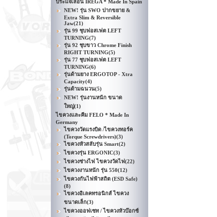
ประแจเลื่อน IREGA * Made In Spain
NEW! รุ่น SWO ปากขยาย &
Extra Slim & Reversible
Jaw
(21)
รุ่น 99 ชุบฟอสเฟต LEFT
TURNING
(7)
รุ่น 92 ชุบขาว Chrome Finish
RIGHT TURNING
(5)
รุ่น 77 ชุบฟอสเฟต LEFT
TURNING
(6)
รุ่นด้ามยาง ERGOTOP - Xtra
Capacity
(4)
รุ่นด้ามฉนวน
(5)
NEW! รุ่นงานหนัก ขนาด
ใหญ่
(1)
ไขควงและคีม FELO * Made In
Germany
ไขควงวัดแรงบิด /ไขควงทอร์ค
(Torque Screwdrivers)
(3)
ไขควงหัวสลับรุ่น Smart
(2)
ไขควงรุ่น ERGONIC
(3)
ไขควงช่างไฟ ไขควงวัดไฟ
(22)
ไขควงงานหนัก รุ่น 550
(12)
ไขควงกันไฟฟ้าสถิต (ESD Safe)
(8)
ไขควงอิเลคทรอนิกส์ ไขควง
ขนาดเล็ก
(3)
ไขควงออฟเซท / ไขควงหัวบ๊อกซ์