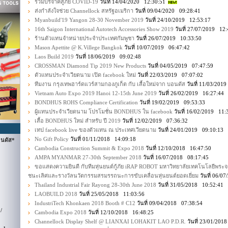
ร่วมบริจาคสู้ภัย COVID-19
วันที่ 14/04/2020 12:30:51
ส่งกำลังใจช่วย Channellock สหรัฐอเมริกา
วันที่ 09/04/2020 09:28:41
Myanbuild'19 Yangon 28-30 November 2019
วันที่ 24/10/2019 12:53:17
16th Saigon International Autotech Accessories Show 2019
วันที่ 27/07/2019 12:
ร้านตัวแทนจำหน่ายประจำประเทศกัมพูชา
วันที่ 26/07/2019 10:33:50
Mason Apettite @ K.Villege Bangkok
วันที่ 10/07/2019 06:47:42
Laos Build 2019
วันที่ 18/06/2019 09:02:48
CROSSMAN Diamond Tip 2019 New Products
วันที่ 04/05/2019 07:47:59
ตัวแทนประจำเวียดนาม เปิด facebook ใหม่
วันที่ 22/03/2019 07:07:02
ทีมงาน กรุงเทพฮาร์ดแวร์สามกองภูเก็ต กับ เสื้อใหม่จาก บอนดัส
วันที่ 11/03/201
Vietnam Auto Expo 2019 Hanoi 12-15th June 2019
วันที่ 26/02/2019 16:27:44
BONDHUS ROHS Compliance Certification
วันที่ 19/02/2019 09:53:33
ผู้แทนประจำเวียดนาม โปรโมชั่น BONDHUS ใน facebook
วันที่ 16/02/2019 11:
เสื้อ BONDHUS ใหม่ สำหรับ ปี 2019
วันที่ 12/02/2019 07:36:32
เทป facebook live ของตัวแทน ณ ประเทศเวียดนาม
วันที่ 24/01/2019 09:10:13
No Gift Policy
วันที่ 01/11/2018 14:09:18
นดัส*
Cambodia Construction Summit & Expo 2018
วันที่ 12/10/2018 16:47:50
AMPA MYANMAR 27-30th September 2018
วันที่ 16/07/2018 08:17:45
ขอแสดงความยินดี กับทีมหุ่นยนต์กู้ภัย iRAP ROBOT มหาวิทยาลัยเทคโนโลยีพระ
ชนะเลิศและรางวัลนวัตกรรมสรมรรถนะการขับเคลื่อนหุ่นยนต์ยอดเยี่ยม
วันที่ 06/0
Thailand Industrial Fair Rayong 28-30th June 2018
วันที่ 31/05/2018 10:52:41
LAOBUILD 2018
วันที่ 25/05/2018 11:03:56
IndustriTech Khonkaen 2018 Booth # C12
วันที่ 09/04/2018 07:38:54
/
Cambodia Expo 2018
วันที่ 12/10/2018 16:48:25
Channellock Display Shelf @ LIANXAI LOHAKIT LAO P.D.R.
วันที่ 23/01/201