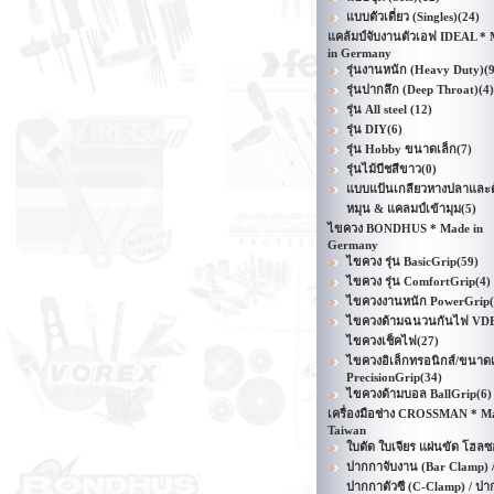
แบบตัวเดี่ยว (Singles)
(24)
แคล้มป์จับงานตัวเอฟ IDEAL *
in Germany
รุ่นงานหนัก (Heavy Duty)
(
รุ่นปากลึก (Deep Throat)
(4)
รุ่น All steel
(12)
รุ่น DIY
(6)
รุ่น Hobby ขนาดเล็ก
(7)
รุ่นไม้บีชสีขาว
(0)
แบบแป้นเกลียวหางปลาและด
หมุน & แคลมป์เข้ามุม
(5)
ไขควง BONDHUS * Made in
Germany
ไขควง รุ่น BasicGrip
(59)
ไขควง รุ่น ComfortGrip
(4)
ไขควงงานหนัก PowerGrip
ไขควงด้ามฉนวนกันไฟ VD
ไขควงเช็คไฟ
(27)
ไขควงอิเล็กทรอนิกส์/ขนาดเ
PrecisionGrip
(34)
ไขควงด้ามบอล BallGrip
(6)
เครื่องมือช่าง CROSSMAN * M
Taiwan
ใบตัด ใบเจียร แผ่นขัด โฮลซ
ปากกาจับงาน (Bar Clamp) 
ปากกาตัวซี (C-Clamp) / ปา