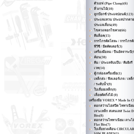
ตัวเอฟ (Pipe Clamp)
(6)
สิ่วงานไม้
(10)
ลูกบ๊อกซ์ ประแจปอนด์
(123)
ประแจแหวน ประแจปากตาย
ประแจเลื่อน
(49)
ไขควง/ดอกไขควง
(66)
คีมล็อค
(15)
กรรไกรตัดโลหะ / กรรไกรตั
พีวีซี / มีดคัตเตอร์
(3)
เครื่องมือลม / ปืนอัดจาระบี
(
ค้อน
(30)
คีม / ประแจจับแป๊บ / คีมยิงรี
เวท
(14)
ตู้/กล่องเครื่องมือ
(1)
เหล็กส่ง / ฟิลเลอร์เกจ / เหล็
/ ระดับน้ำ
(9)
ใบเลื่อยเหล็ก
(0)
เลื่อยตัดกิ่งไม้
(0)
เครื่องมือ VOREX * Made In C
ดอกสว่านไฮสปีด ไททาเนีย
เจาะเหล็ก สเตนเลส Twist Dr
Bits
(8)
ดอกสว่านไททาเนียม เจาะไม
Flat Bits
(7)
ใบเลื่อยวงเดือน CIRCULA
SAW BLADES
(1)