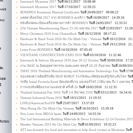
nd
Intermach Myanmar 2017
วันที่ 06/11/2017 10:08:40
Intermach Myanmar 2017
วันที่ 17/10/2017 12:59:25
ระแจ
BONDHUS Protanium Material Certificates
วันที่ 20/09/2017 09:08:22
แคทตาล็อคใหม่ 2017 จาก BONDHUS อเมริกา
วันที่ 16/09/2017 14:39:16
its)
หนังสือจดทะเบียนเครื่องหมายการค้า BONDHUS
วันที่ 24/05/2017 12:33:51
งาน Vietnam Manufacturing Hanoi 25-28 เมษายน 2017
วันที่ 22/03/2017 15:28
Merry Christmas 2016 from Channellock
วันที่ 26/12/2016 08:17:22
Hardware & Hand Tools 2016 Ho Chi Minh City - Vietnam
วันที่ 10/12/2016 11
Hardware & Hand Tools 2016 Ho Chi Minh City - Vietnam
วันที่ 19/11/2016 21
จ
Letter From BONDHUS
วันที่ 14/10/2016 07:05:45
VIENTIANE CONSTRUCTION EXPO 2016
วันที่ 03/10/2016 11:32:46
Intermach & Subcon Myanmar 2016 date 20-22 October
วันที่ 30/09/2016 17:3
งาน IMAT ณ นิคมอุตสาหกรรม อมตะนคร ชลบุรี 28-29 กันยายน
วันที่ 20/09/2
ืด-
TMAT 2016 Thailand Manufacturing and Automation Technology Fair
วันที่ 17
ขอแสดงความยินดีกับทีม IRAP ROBOT รางวัลชนะเลิศหุ่นยนต์กู้ภัยระดับโลก
วันท
ดถอด
รถทีม Initial Formula Kmitl จัดแสดงที่งาน มอเตอร์โชว์ 23มีนาคม ถึง 3 เมษายน
ว
ู
การแข่งขันฝีมือแรงงานแห่งชาติ ครั้งที่ 26
วันที่ 10/02/2016 11:12:31
Thailand Industrial Fair 2016 วันที่ 3-6 มีนาคม 2559
วันที่ 03/12/2015 16:54:41
จ
Vietnam Industrial Fiesta 2016
วันที่ 10/11/2015 11:19:53
LINE@AmericanToolTH
วันที่ 25/07/2017 13:57:03
Nhat Phong Ho Chi Minh City Vietnam
วันที่ 16/10/2015 15:59:18
New Leter from IREGA Spain
วันที่ 24/09/2015 14:55:54
The 2nd International Building Materials & Decor Exhibition 22-24 October 201
รับรอบ
Metalex Vietnam 2015 Ho Chi Minh City
วันที่ 01/09/2015 19:32:23
ATT has donated dry food and necessities to help flood victims in Myanmar
วันที