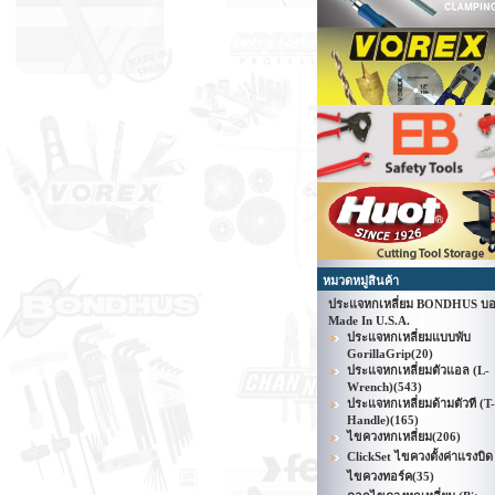
หมวดหมู่สินค้า
ประแจหกเหลี่ยม BONDHUS บอ
Made In U.S.A.
ประแจหกเหลี่ยมแบบพับ
GorillaGrip
(20)
ประแจหกเหลี่ยมตัวแอล (L-
Wrench)
(543)
ประแจหกเหลี่ยมด้ามตัวที (T-
Handle)
(165)
ไขควงหกเหลี่ยม
(206)
ClickSet ไขควงตั้งค่าแรงบิด 
ไขควงทอร์ค
(35)