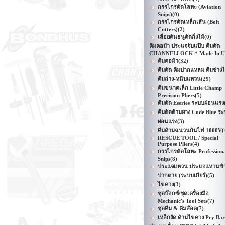
กรรไกรตัดโลหะ (Aviation
Snips)
(0)
กรรไกรตัดเหล็กเส้น (Bolt
Cutters)
(2)
เลื่อยคันธนูตัดกิ่งไม้
(0)
คีมคอม้า ประแจจับแป๊บ คีมตัด
CHANNELLOCK * Made In 
คีมคอม้า
(32)
คีมตัด คีมปากแหลม คีมช่าง
คีมถ่าง-หนีบแหวน
(29)
คีมขนาดเล็ก Little Champ
Precision Pliers
(5)
คีมตัด Eseries ระบบผ่อนแรง
คีมตัดด้ามยาง Code Blue ร
ผ่อนแรง
(3)
คีมด้ามฉนวนกันไฟ 1000V
(
RESCUE TOOL / Special
Purpose Pliers
(4)
กรรไกรตัดโลหะ Profession
Snips
(8)
ประแจแหวน ประแจแหวนข้า
ปากตาย (ระบบเกียร์)
(5)
ไขควง
(3)
ชุดบ๊อกซ์/ชุดเครื่องมือ
Mechanic's Tool Sets
(7)
ชุดคีม & คีมล๊อค
(7)
เหล็กงัด ด้ามไขควง Pry Bar