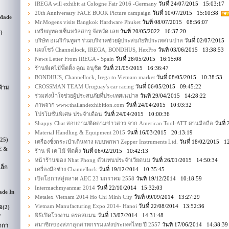
IREGA will exhibit at Cologne Fair 2016 -Germany
วันที่ 24/07/2015 15:03:17
20th Anniversary FACE BOOK Picture campaign
วันที่ 10/07/2015 15:10:38
 Made
Mr.Mogens visits Bangkok Hardware Phuket
วันที่ 08/07/2015 08:56:07
เหรียญทองเซ็นทรัลสกรู จังหวัด เลย
วันที่ 20/05/2022 16:37:20
9)
บริษัท อเมริกันทูลฯ ร่วมบริจาคช่วยผู้ประสบภัยที่ประเทศเนปาล
วันที่ 02/07/2015
แผงโชว์ Channellock, IREGA, BONDHUS, HexPro
วันที่ 03/06/2015 13:38:53
News Letter From IREGA - Spain
วันที่ 28/05/2015 16:15:08
ร้านพีเคไม้ฟิ้ตติ้ง คุณ อนุชิต
วันที่ 21/05/2015 16:36:47
BONDHUS, Channellock, Irega to Vietnam market
วันที่ 08/05/2015 10:38:53
CROSSMAN TEAM Uruguay's car racing
วันที่ 06/05/2015 09:45:22
้าม
ร่วมส่งน้ำใจช่วยผู้ประสบภัยที่ประเทศเนปาล
วันที่ 29/04/2015 14:28:22
ภาพจาก www.thailandexhibition.com
วันที่ 24/04/2015 10:03:32
โปรโมชั่นพิเศษ ประจำเดือน
วันที่ 24/04/2015 10:00:36
Shappy Chat สอบถาม/ติดตามข่าวสาร จาก American Tool-ATT ผ่านมือถือ
วันที่
Material Handling & Equipment 2015
วันที่ 16/03/2015 20:13:19
(25)
เครื่องชั่งกระเป๋าเดินทาง แบบพกพา Zepper Instruments Ltd.
วันที่ 18/02/2015 1
E &
ร้าน พี เค ไม้ ฟิตติ้ง
วันที่ 06/02/2015 10:42:13
หน้าร้านของ Nhat Phong ตัวแทนประจำเวียดนม
วันที่ 26/01/2015 14:50:34
ล็ก
เครื่องมือช่าง Channellock
วันที่ 19/12/2014 10:35:45
เปิดโอกาสสู่ตลาด AEC 23 มกราคม 2558
วันที่ 19/12/2014 10:18:59
Intermachmyanmar 2014
วันที่ 22/10/2014 15:32:03
ade In
Metalex Vietnam 2014 Ho Chi Minh City
วันที่ 09/09/2014 13:27:29
Vietnam Manufacturing Expo 2014- Hanoi
วันที่ 22/08/2014 13:52:36
อ
(2)
พิธีเปิดโรงงาน ครอสแมน
วันที่ 13/07/2014 14:31:48
/
สมาชิกของสภาอุตสาหกรรมแห่งประเทศไทย ปี 2557
วันที่ 17/06/2014 14:38:39
กกา