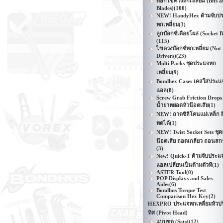
ดอกไขควงหกเหลี่ยม (Bits a
Blades)
(100)
NEW! HandyHex ด้ามจับป
หกเหลี่ยม
(3)
ลูกบ๊อกซ์เดือยโผล่ (Socket B
(115)
ไขควงบ๊อกซ์หกเหลี่ยม (Nut
Drivers)
(23)
Multi Packs ชุดประแจหก
เหลี่ยม
(9)
Bondhex Cases เคสใส่ประแ
แอล
(8)
Screw Grab Friction Drops
น้ำยาหยอดหัวน๊อตเสีย
(1)
NEW! ถาดซิลิโคนแม่เหล็ก ย
หดได้
(1)
NEW! Twist Socket Sets ชุ
น๊อตเสีย ถอดเกลียว ถอนสกร
(3)
New! Quick-T ด้ามจับประแ
แอลเปลี่ยนเป็นด้ามตัวที
(1)
ASTER Tool
(0)
POP Displays and Sales
Aides
(6)
Bondhus Torque Test
Comparison Hex Key
(2)
HEXPRO ประแจหกเหลี่ยมหัวป
ทิศ (Pivot Head)
แบบชุด (Sets)
(12)