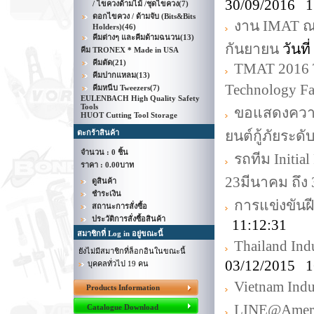
30/09/2016 1
/ ไขควงด้ามไม้ /ชุดไขควง
(7)
ดอกไขควง / ด้ามจับ (Bits&Bits
งาน IMAT ณ
Holders)
(46)
คีมต่างๆ และคีมด้ามฉนวน
(13)
กันยายน
วันที
คีม TRONEX * Made in USA
คีมตัด
(21)
TMAT 2016 T
คีมปากแหลม
(13)
Technology Fa
คีมหนีบ Tweezers
(7)
EULENBACH High Quality Safety
Tools
ขอแสดงความย
HUOT Cutting Tool Storage
ยนต์กู้ภัยระด
ตะกร้าสินค้า
จำนวน : 0 ชิ้น
รถทีม Initia
ราคา :
0.00บาท
23มีนาคม ถึง
ดูสินค้า
ชำระเงิน
การแข่งขันฝี
สถานะการสั่งซื้อ
ประวัติการสั่งซื้อสินค้า
11:12:31
สมาชิกที่ Log in อยู่ขณะนี้
Thailand Indu
ยังไม่มีสมาชิกที่ล็อกอินในขณะนี้
03/12/2015 1
บุคคลทั่วไป 19 คน
Vietnam Indus
Products Information
LINE@Amer
Catalogue Download