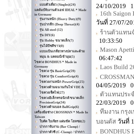
24/10/2019 1
แบบตัวเดี่ยว (Singles)
(24)
แคล้มป์จับงานตัวเอฟ IDEAL * Made
16th Saigon 
in Germany
รุ่นงานหนัก (Heavy Duty)
(9)
วันที่ 27/07/
รุ่นปากลึก (Deep Throat)
(4)
รุ่น All steel
(12)
ร้านตัวแทน
รุ่น DIY
(6)
10:33:50
รุ่น Hobby ขนาดเล็ก
(7)
รุ่นไม้บีชสีขาว
(0)
Mason Apetti
แบบแป้นเกลียวหางปลาและด้าม
06:47:42
หมุน & แคลมป์เข้ามุม
(5)
ไขควง BONDHUS * Made in
Laos Build 
Germany
ไขควง รุ่น BasicGrip
(59)
CROSSMAN D
ไขควง รุ่น ComfortGrip
(4)
ไขควงงานหนัก PowerGrip
(25)
04/05/2019 0
ไขควงด้ามฉนวนกันไฟ VDE &
ไขควงเช็คไฟ
(27)
ตัวแทนประจำ
ไขควงอิเล็กทรอนิกส์/ขนาดเล็ก
22/03/2019 0
PrecisionGrip
(34)
ไขควงด้ามบอล BallGrip
(6)
ทีมงาน กรุงเ
เครื่องมือช่าง CROSSMAN * Made In
Taiwan
บอนดัส
วันที่
ใบตัด ใบเจียร แผ่นขัด โฮลซอ
(2)
ปากกาจับงาน (Bar Clamp) /
BONDHUS ROH
ปากกาตัวซี (C-Clamp) / ปากกา