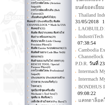
กรรไกรตัดโลหะ (Aviation
ยนต์ยอดเยี่ยม
Snips)
(0)
กรรไกรตัดเหล็กเส้น (Bolt
Cutters)
(2)
Thailand Ind
เลื่อยคันธนูตัดกิ่งไม้
(0)
31/05/2018 1
คีมคอม้า ประแจจับแป๊บ คีมตัด
CHANNELLOCK * Made In USA
LAOBUILD 
คีมคอม้า
(32)
คีมตัด คีมปากแหลม คีมช่างไฟ
IndustriTec
คีมถ่าง-หนีบแหวน
(29)
คีมขนาดเล็ก Little Champ
07:38:54
Precision Pliers
(5)
คีมตัด Eseries ระบบผ่อนแรง
(13)
Cambodia E
คีมตัดด้ามยาง Code Blue ระบบ
Channelloc
ผ่อนแรง
(3)
คีมด้ามฉนวนกันไฟ 1000V
(4)
P.D.R.
วันที่ 
RESCUE TOOL / Special
Purpose Pliers
(4)
Intermach M
กรรไกรตัดโลหะ Professional
Snips
(8)
ประแจแหวน ประแจแหวนข้าง-
Intermach M
ปากตาย (ระบบเกียร์)
(5)
BONDHUS Pro
ไขควง
(3)
ชุดบ๊อกซ์/ชุดเครื่องมือ
09:08:22
Mechanic's Tool Sets
(7)
ชุดคีม & คีมล๊อค
(7)
แคทตาล็อคใ
เหล็กงัด ด้ามไขควง Pry Bars
(7)