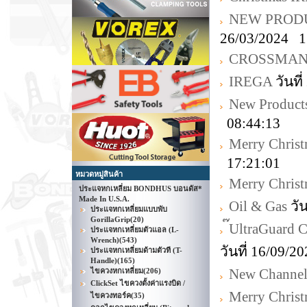
NEW PRODU
26/03/2024 1
CROSSMA
IREGA
วันที
New Product
08:44:13
Merry Chris
17:21:01
หมวดหมู่สินค้า
Merry Chris
ประแจหกเหลี่ยม BONDHUS บอนดัส*
Made In U.S.A.
Oil & Gas
วัน
ประแจหกเหลี่ยมแบบพับ
GorillaGrip
(20)
๊UltraGuard
ประแจหกเหลี่ยมตัวแอล (L-
Wrench)
(543)
วันที่ 16/09/
ประแจหกเหลี่ยมด้ามตัวที (T-
Handle)
(165)
New Channell
ไขควงหกเหลี่ยม
(206)
ClickSet ไขควงตั้งค่าแรงบิด /
Merry Chris
ไขควงทอร์ค
(35)