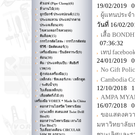
ตัวเอฟ (Pipe Clamp)
(6)
19/02/2019 0
สิ่วงานไม้
(10)
ผู้แทนประจ
ลูกบ๊อกซ์ ประแจปอนด์
(123)
ประแจแหวน ประแจปากตาย
วันที่ 16/02/
ประแจเลื่อน
(49)
ไขควง/ดอกไขควง
(66)
เสื้อ BONDH
คีมล็อค
(15)
กรรไกรตัดโลหะ / กรรไกรตัดท่อ
07:36:32
พีวีซี / มีดคัตเตอร์
(3)
เทป faceboo
เครื่องมือลม / ปืนอัดจาระบี
(9)
ค้อน
(30)
24/01/2019 0
คีม / ประแจจับแป๊บ / คีมยิงรี
No Gift Poli
เวท
(14)
ตู้/กล่องเครื่องมือ
(1)
Cambodia Co
เหล็กส่ง / ฟิลเลอร์เกจ / เหล็กดูด
/ ระดับน้ำ
(9)
12/10/2018 1
ใบเลื่อยเหล็ก
(0)
AMPA MYANM
เลื่อยตัดกิ่งไม้
(0)
เครื่องมือ VOREX * Made In China
16/07/2018 0
ดอกสว่านไฮสปีด ไททาเนียม
เจาะเหล็ก สเตนเลส Twist Drill
ขอแสดงความย
Bits
(8)
ดอกสว่านไททาเนียม เจาะไม้
มหาวิทยาลัยเ
Flat Bits
(7)
ใบเลื่อยวงเดือน CIRCULAR
ชนะเลิศและรา
SAW BLADES
(1)