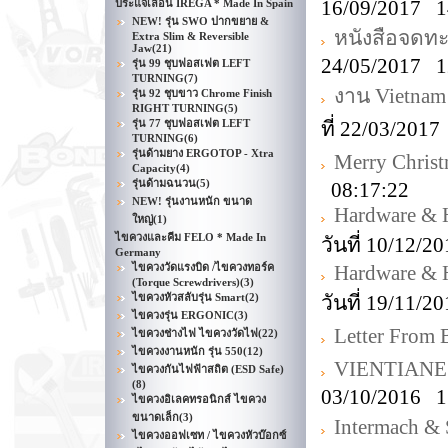
16/09/2017 1
ประแจเลื่อน IREGA * Made In Spain
NEW! รุ่น SWO ปากขยาย &
หนังสือจดท
Extra Slim & Reversible
Jaw
(21)
24/05/2017 1
รุ่น 99 ชุบฟอสเฟต LEFT
TURNING
(7)
งาน Vietnam
รุ่น 92 ชุบขาว Chrome Finish
RIGHT TURNING
(5)
รุ่น 77 ชุบฟอสเฟต LEFT
ที่ 22/03/201
TURNING
(6)
รุ่นด้ามยาง ERGOTOP - Xtra
Merry Christ
Capacity
(4)
รุ่นด้ามฉนวน
(5)
08:17:22
NEW! รุ่นงานหนัก ขนาด
Hardware & 
ใหญ่
(1)
ไขควงและคีม FELO * Made In
วันที่ 10/12/
Germany
ไขควงวัดแรงบิด /ไขควงทอร์ค
Hardware & 
(Torque Screwdrivers)
(3)
ไขควงหัวสลับรุ่น Smart
(2)
วันที่ 19/11/
ไขควงรุ่น ERGONIC
(3)
Letter Fro
ไขควงช่างไฟ ไขควงวัดไฟ
(22)
ไขควงงานหนัก รุ่น 550
(12)
VIENTIANE
ไขควงกันไฟฟ้าสถิต (ESD Safe)
(8)
03/10/2016 1
ไขควงอิเลคทรอนิกส์ ไขควง
ขนาดเล็ก
(3)
Intermach &
ไขควงออฟเซท / ไขควงหัวบ๊อกซ์