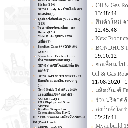
ดอกไขควงหกเหลี่ยม (Bits and
Oil & Gas R
Blades)
(100)
NEW! HandyHex ด้ามจับประแจ
13:48:44
หกเหลี่ยม
(3)
ลูกบ๊อกซ์เดือยโผล่ (Socket Bits)
สินค้าใหม่ 
(115)
ไขควงบ๊อกซ์หกเหลี่ยม (Nut
12:45:48
Drivers)
(23)
Multi Packs ชุดประแจหก
New Product
เหลี่ยม
(9)
BONDHUS Pr
Bondhex Cases เคสใส่ประแจ
แอล
(8)
09:00:12
Screw Grab Friction Drops
น้ำยาหยอดหัวน๊อตเสีย
(1)
ขอเลื่อน ไป
NEW! ถาดซิลิโคนแม่เหล็ก ยืด-
หดได้
(1)
Oil & Gas Ro
NEW! Twist Socket Sets ชุดถอด
11/08/2020 0
น๊อตเสีย ถอดเกลียว ถอนสกรู
(3)
ผลิตภัณฑ์ D
New! Quick-T ด้ามจับประแจ
แอลเปลี่ยนเป็นด้ามตัวที
(1)
ร่วมบริจาคส
ASTER Tool
(0)
POP Displays and Sales
Aides
(6)
ส่งกำลังใจช่
Bondhus Torque Test
Comparison Hex Key
(2)
09:28:41
HEXPRO ประแจหกเหลี่ยมหัวปรับรอบ
ทิศ (Pivot Head)
Myanbuild'1
แบบชุด (Sets)
(12)