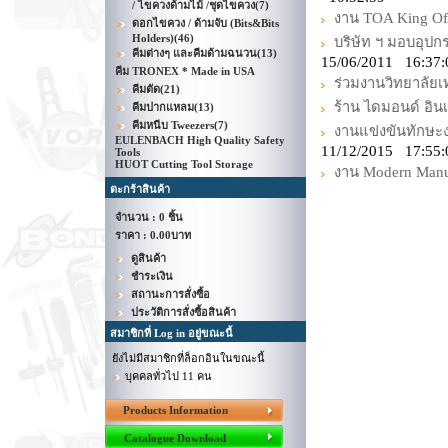
/ ไขควงด้ามไม้ /ชุดไขควง
(7)
งาน TOA King Of W
ดอกไขควง / ด้ามจับ (Bits&Bits
Holders)
(46)
บริษัท ฯ มอบอุปก
คีมต่างๆ และคีมด้ามฉนวน
(13)
15/06/2011 16:37
คีม TRONEX * Made in USA
ร่วมงานวิทยาลัยเท
คีมตัด
(21)
ร้าน ไดมอนด์ อินเ
คีมปากแหลม
(13)
คีมหนีบ Tweezers
(7)
งานแข่งขันทักษะง
EULENBACH High Quality Safety
11/12/2015 17:55:
Tools
HUOT Cutting Tool Storage
งาน Modern Manu
ตะกร้าสินค้า
จำนวน : 0 ชิ้น
ราคา :
0.00บาท
ดูสินค้า
ชำระเงิน
สถานะการสั่งซื้อ
ประวัติการสั่งซื้อสินค้า
สมาชิกที่ Log in อยู่ขณะนี้
ยังไม่มีสมาชิกที่ล็อกอินในขณะนี้
บุคคลทั่วไป 11 คน
Products Information
Catalogue Download