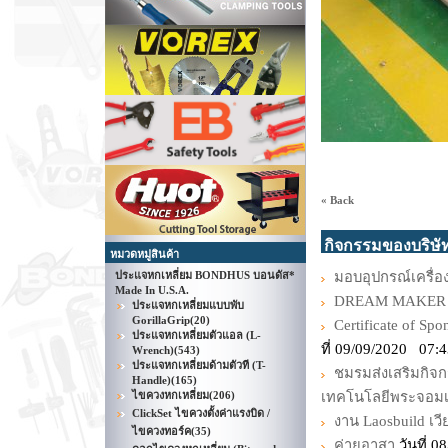
« Back
กิจกรรมของบริษั
หมวดหมู่สินค้า
ประแจหกเหลี่ยม BONDHUS บอนดัส*
มอบอุปกรณ์เครื่อง
Made In U.S.A.
DREAM MAKER 
ประแจหกเหลี่ยมแบบพับ
GorillaGrip
(20)
Certificate of Sp
ประแจหกเหลี่ยมตัวแอล (L-
ที่ 09/09/2020 07:
Wrench)
(543)
ประแจหกเหลี่ยมด้ามตัวที (T-
ชมรมส่งเสริมกิจ
Handle)
(165)
ไขควงหกเหลี่ยม
(206)
เทคโนโลยีพระจอมเ
ClickSet ไขควงตั้งค่าแรงบิด /
งาน Laosbuild เว
ไขควงทอร์ค
(35)
ค่ายอาสา
วันที่ 