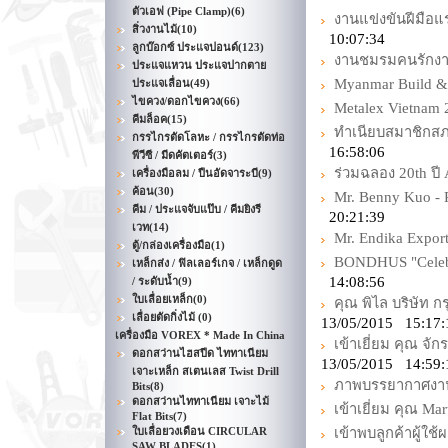
ตัวเอฟ (Pipe Clamp)
(6)
งานแข่งขันฝีมือแร
สิ่วงานไม้
(10)
10:07:34
ลูกบ๊อกซ์ ประแจปอนด์
(123)
งานชมรมคนรักงานไม
ประแจแหวน ประแจปากตาย
Myanmar Build &
ประแจเลื่อน
(49)
ไขควง/ดอกไขควง
(66)
Metalex Vietnam 
คีมล็อค
(15)
ทำเนียบสมาชิกสภ
กรรไกรตัดโลหะ / กรรไกรตัดท่อ
16:58:06
พีวีซี / มีดคัตเตอร์
(3)
ร่วมฉลอง 20th ปี
เครื่องมือลม / ปืนอัดจาระบี
(9)
ค้อน
(30)
Mr. Benny Kuo -
คีม / ประแจจับแป๊บ / คีมยิงรี
20:21:39
เวท
(14)
Mr. Endika Expor
ตู้/กล่องเครื่องมือ
(1)
BONDHUS "Celebra
เหล็กส่ง / ฟิลเลอร์เกจ / เหล็กดูด
14:08:56
/ ระดับน้ำ
(9)
ใบเลื่อยเหล็ก
(0)
คุณ พิไล บริษัท 
เลื่อยตัดกิ่งไม้
(0)
13/05/2015 15:17:
เครื่องมือ VOREX * Made In China
เข้าเยี่ยม คุณ จัก
ดอกสว่านไฮสปีด ไททาเนียม
13/05/2015 14:59:
เจาะเหล็ก สเตนเลส Twist Drill
ภาพบรรยากาศงาน 
Bits
(8)
ดอกสว่านไททาเนียม เจาะไม้
เข้าเยี่ยม คุณ Ma
Flat Bits
(7)
ใบเลื่อยวงเดือน CIRCULAR
เข้าพบลูกค้าผู้ใ
SAW BLADES
(1)