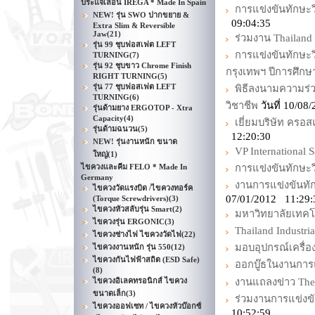
ประแจเลื่อน IREGA * Made In Spain
การแข่งขันทักษะว
NEW! รุ่น SWO ปากขยาย &
09:04:35
Extra Slim & Reversible
Jaw
(21)
ร่วมงาน Thailand 
รุ่น 99 ชุบฟอสเฟต LEFT
การแข่งขันทักษะว
TURNING
(7)
รุ่น 92 ชุบขาว Chrome Finish
กรุงเทพฯ ปีการศึกษ
RIGHT TURNING
(5)
รุ่น 77 ชุบฟอสเฟต LEFT
พิธีลงนามความร
TURNING
(6)
วิชาชีพ
วันที่ 10/0
รุ่นด้ามยาง ERGOTOP - Xtra
Capacity
(4)
เยี่ยมบริษัท ครอ
รุ่นด้ามฉนวน
(5)
12:20:30
NEW! รุ่นงานหนัก ขนาด
VP International 
ใหญ่
(1)
ไขควงและคีม FELO * Made In
การแข่งขันทักษะวิ
Germany
งานการแข่งขันทั
ไขควงวัดแรงบิด /ไขควงทอร์ค
07/01/2012 11:29:
(Torque Screwdrivers)
(3)
ไขควงหัวสลับรุ่น Smart
(2)
มหาวิทยาลัยเทค
ไขควงรุ่น ERGONIC
(3)
Thailand Industria
ไขควงช่างไฟ ไขควงวัดไฟ
(22)
มอบอุปกรณ์เครื
ไขควงงานหนัก รุ่น 550
(12)
ไขควงกันไฟฟ้าสถิต (ESD Safe)
ออกบู๊ธในงานการแข
(8)
ไขควงอิเลคทรอนิกส์ ไขควง
งานแถลงข่าว The 
ขนาดเล็ก
(3)
ร่วมงานการแข่งข
ไขควงออฟเซท / ไขควงหัวบ๊อกซ์
10:52:59