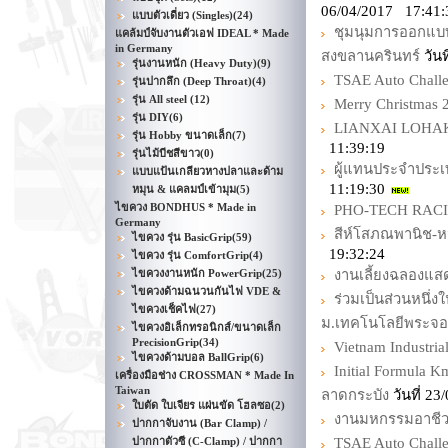
06/04/2017 17:41:
แบบตัวเดี่ยว (Singles)
(24)
ชุมนุมการออกแบ
แคล้มป์จับงานตัวเอฟ IDEAL * Made
in Germany
สงขลานครินทร์
วันท
รุ่นงานหนัก (Heavy Duty)
(9)
TSAE Auto Chall
รุ่นปากลึก (Deep Throat)
(4)
รุ่น All steel
(12)
Merry Christma
รุ่น DIY
(6)
LIANXAI LOHAKI
รุ่น Hobby ขนาดเล็ก
(7)
11:39:19
รุ่นไม้บีชสีขาว
(0)
ผู้แทนประจำประเ
แบบแป้นเกลียวหางปลาและด้าม
11:19:30
หมุน & แคลมป์เข้ามุม
(5)
ไขควง BONDHUS * Made in
PHO-TECH RAC
Germany
สีห์โสภณพานิช-ห
ไขควง รุ่น BasicGrip
(59)
19:32:24
ไขควง รุ่น ComfortGrip
(4)
ไขควงงานหนัก PowerGrip
(25)
งานเลี้ยงฉลองแส
ไขควงด้ามฉนวนกันไฟ VDE &
ร่วมเป็นส่วนหนึ่
ไขควงเช็คไฟ
(27)
ม.เทคโนโลยีพระจอ
ไขควงอิเล็กทรอนิกส์/ขนาดเล็ก
PrecisionGrip
(34)
Vietnam Industria
ไขควงด้ามบอล BallGrip
(6)
Initial Formula
เครื่องมือช่าง CROSSMAN * Made In
Taiwan
ลาดกระบัง
วันที่ 2
ใบตัด ใบเจียร แผ่นขัด โฮลซอ
(2)
งานมหกรรมอาชีวศึ
ปากกาจับงาน (Bar Clamp) /
ปากกาตัวซี (C-Clamp) / ปากกา
TSAE Auto Chall