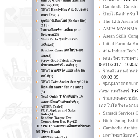
ดอกไขควงหกเหลี่ยม (Bits and
Blades)
(100)
Cambodia Constru
NEW! HandyHex ด้ามจับประแจ
ป้ายไวนิลสำหรับ 
หกเหลี่ยม
(3)
ลูกบ๊อกซ์เดือยโผล่ (Socket Bits)
The 12th Asean S
(115)
AMPA MYANMAR 2
ไขควงบ๊อกซ์หกเหลี่ยม (Nut
Drivers)
(23)
Asean Skills Com
Multi Packs ชุดประแจหก
Initial Formula Km
เหลี่ยม
(9)
Bondhex Cases เคสใส่ประแจ
งาน IndustriTec
แอล
(8)
คณะวิศวกรรมศาส
Screw Grab Friction Drops
06/11/2017 10:03:
น้ำยาหยอดหัวน๊อตเสีย
(1)
ร้านตัวแทนจำหน่
NEW! ถาดซิลิโคนแม่เหล็ก ยืด-
หดได้
(1)
09:03:35
NEW! Twist Socket Sets ชุดถอด
ชุมนุมการออกแบ
น๊อตเสีย ถอดเกลียว ถอนสกรู
สงขลานครินทร์
วัน
(3)
New! Quick-T ด้ามจับประแจ
ร่วมแสดงความยินด
แอลเปลี่ยนเป็นด้ามตัวที
(1)
เทคโนโลยีพระจอมเ
ASTER Tool
(0)
POP Displays and Sales
Samadi Services C
Aides
(6)
Bondhus Torque Test
Binh Duong Exhib
Comparison Hex Key
(2)
HEXPRO ประแจหกเหลี่ยมหัวปรับรอบ
Cambodia Archite
ทิศ (Pivot Head)
มหาวิทยาลัยเทค
แบบชุด (Sets)
(12)