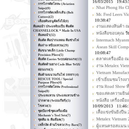
16/03/2015 19:43:
กรรไกรตัดโลหะ (Aviation
Nhat Phong Ho Ch
Snips)
(0)
กรรไกรตัดเหล็กเส้น (Bolt
Mr. Fred Leers Vi
Cutters)
(2)
10:38:47
เลื่อยคันธนูตัดกิ่งไม้
(0)
งานแสดงสินค้า 
คีมคอม้า ประแจจับแป๊บ คีมตัด
CHANNELLOCK * Made In USA
หนังสือขอบคุณ
วั
คีมคอม้า
(32)
Intermach Myanm
คีมตัด คีมปากแหลม คีมช่างไฟ
คีมถ่าง-หนีบแหวน
(29)
Asean Skill Comp
คีมขนาดเล็ก Little Champ
10:08:47
Precision Pliers
(5)
ตลาดเครื่องมือ 
คีมตัด Eseries ระบบผ่อนแรง
(13)
คีมตัดด้ามยาง Code Blue ระบบ
งาน Metalex Vie
ผ่อนแรง
(3)
Vietnam Manufac
คีมด้ามฉนวนกันไฟ 1000V
(4)
RESCUE TOOL / Special
เข้าเยี่ยมชมโรง
Purpose Pliers
(4)
งาน Road Show ที
กรรไกรตัดโลหะ Professional
Snips
(8)
ขอแสดงความยินดี 
ประแจแหวน ประแจแหวนข้าง-
หนังสือ เครื่องม
ปากตาย (ระบบเกียร์)
(5)
10/09/2013 11:46:
ไขควง
(3)
ชุดบ๊อกซ์/ชุดเครื่องมือ
เสื้อแข่งขันยิงปืน
Mechanic's Tool Sets
(7)
Metalex Vietnam 
ชุดคีม & คีมล๊อค
(7)
เหล็กงัด ด้ามไขควง Pry Bars
(7)
ผู้แทนครอสแมน เข้