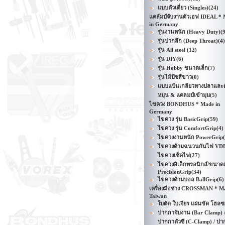
แบบตัวเดี่ยว (Singles)
(24)
แคล้มป์จับงานตัวเอฟ IDEAL *
in Germany
รุ่นงานหนัก (Heavy Duty)
(
รุ่นปากลึก (Deep Throat)
(4)
รุ่น All steel
(12)
รุ่น DIY
(6)
รุ่น Hobby ขนาดเล็ก
(7)
รุ่นไม้บีชสีขาว
(0)
แบบแป้นเกลียวหางปลาและด
หมุน & แคลมป์เข้ามุม
(5)
ไขควง BONDHUS * Made in
Germany
ไขควง รุ่น BasicGrip
(59)
ไขควง รุ่น ComfortGrip
(4)
ไขควงงานหนัก PowerGrip
ไขควงด้ามฉนวนกันไฟ VD
ไขควงเช็คไฟ
(27)
ไขควงอิเล็กทรอนิกส์/ขนาดเ
PrecisionGrip
(34)
ไขควงด้ามบอล BallGrip
(6)
เครื่องมือช่าง CROSSMAN * M
Taiwan
ใบตัด ใบเจียร แผ่นขัด โฮลซ
ปากกาจับงาน (Bar Clamp) 
ปากกาตัวซี (C-Clamp) / ปา