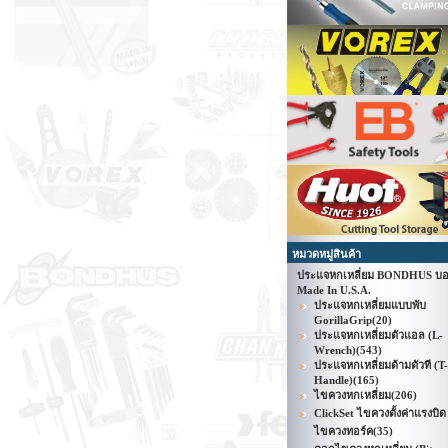
หมวดหมู่สินค้า
ประแจหกเหลี่ยม BONDHUS บอ
Made In U.S.A.
ประแจหกเหลี่ยมแบบพับ
GorillaGrip
(20)
ประแจหกเหลี่ยมตัวแอล (L-
Wrench)
(543)
ประแจหกเหลี่ยมด้ามตัวที (T-
Handle)
(165)
ไขควงหกเหลี่ยม
(206)
ClickSet ไขควงตั้งค่าแรงบิด 
ไขควงทอร์ค
(35)