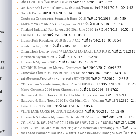
เสื้อ BONDHUS ใหม่ สำหรับ ปี 2019
วันที่ 12/02/2019 07:36:32
เทป facebook live ของตัวแทน ณ ประเทศเวียดนาม
วันที่ 24/01/2019 09:10:13
No Gift Policy
วันที่ 01/11/2018 14:09:18
Cambodia Construction Summit & Expo 2018
วันที่ 12/10/2018 16:47:50
AMPA MYANMAR 27-30th September 2018
วันที่ 16/07/2018 08:17:45
Thailand Industrial Fair Rayong 28-30th June 2018
วันที่ 31/05/2018 10:52:41
USA
LAOBUILD 2018
วันที่ 25/05/2018 11:03:56
IndustriTech Khonkaen 2018 Booth # C12
วันที่ 09/04/2018 07:38:54
ไฟ
Cambodia Expo 2018
วันที่ 12/10/2018 16:48:25
Channellock Display Shelf @ LIANXAI LOHAKIT LAO P.D.R.
วันที่ 23/01/201
Intermach Myanmar 2017
วันที่ 06/11/2017 10:08:40
(13)
Intermach Myanmar 2017
วันที่ 17/10/2017 12:59:25
ะบบ
BONDHUS Protanium Material Certificates
วันที่ 20/09/2017 09:08:22
แคทตาล็อคใหม่ 2017 จาก BONDHUS อเมริกา
วันที่ 16/09/2017 14:39:16
4)
หนังสือจดทะเบียนเครื่องหมายการค้า BONDHUS
วันที่ 24/05/2017 12:33:51
งาน Vietnam Manufacturing Hanoi 25-28 เมษายน 2017
วันที่ 22/03/2017 15:28
Merry Christmas 2016 from Channellock
วันที่ 26/12/2016 08:17:22
al
Hardware & Hand Tools 2016 Ho Chi Minh City - Vietnam
วันที่ 10/12/2016 11
ง-
Hardware & Hand Tools 2016 Ho Chi Minh City - Vietnam
วันที่ 19/11/2016 21
Letter From BONDHUS
วันที่ 14/10/2016 07:05:45
VIENTIANE CONSTRUCTION EXPO 2016
วันที่ 03/10/2016 11:32:46
Intermach & Subcon Myanmar 2016 date 20-22 October
วันที่ 30/09/2016 17:3
งาน IMAT ณ นิคมอุตสาหกรรม อมตะนคร ชลบุรี 28-29 กันยายน
วันที่ 20/09/2
TMAT 2016 Thailand Manufacturing and Automation Technology Fair
วันที่ 17
s
(7)
ขอแสดงความยินดีกับทีม IRAP ROBOT รางวัลชนะเลิศหุ่นยนต์กู้ภัยระดับโลก
วันท