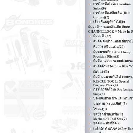
กรรไกรตัดโลหะ (Aviation
Snips)
(0)
กรรไกรตัดเหล็กเส้น (Bolt
Cutters)
(2)
เลื่อยคันธนูตัดกิ่งไม้
(0)
คีมคอม้า ประแจจับแป๊บ คีมตัด
CHANNELLOCK * Made In 
คีมคอม้า
(32)
คีมตัด คีมปากแหลม คีมช่าง
คีมถ่าง-หนีบแหวน
(29)
คีมขนาดเล็ก Little Champ
Precision Pliers
(5)
คีมตัด Eseries ระบบผ่อนแรง
คีมตัดด้ามยาง Code Blue ร
ผ่อนแรง
(3)
คีมด้ามฉนวนกันไฟ 1000V
(
RESCUE TOOL / Special
Purpose Pliers
(4)
กรรไกรตัดโลหะ Profession
Snips
(8)
ประแจแหวน ประแจแหวนข้า
ปากตาย (ระบบเกียร์)
(5)
ไขควง
(3)
ชุดบ๊อกซ์/ชุดเครื่องมือ
Mechanic's Tool Sets
(7)
ชุดคีม & คีมล๊อค
(7)
เหล็กงัด ด้ามไขควง Pry Bar