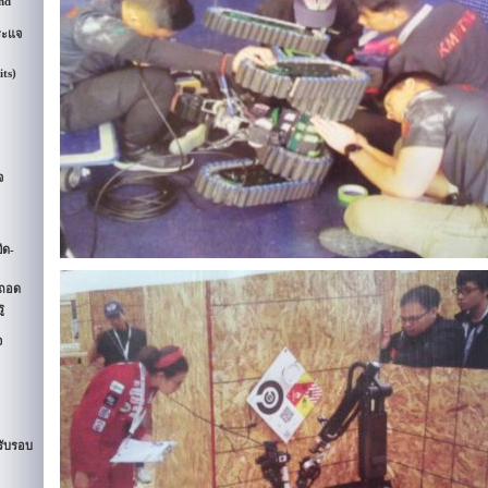
nd
ระแจ
its)
จ
ืด-
ดถอด
ู
จ
รับรอบ