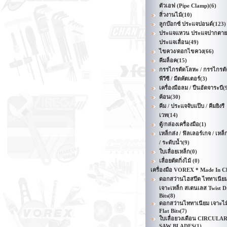
ตัวเอฟ (Pipe Clamp)
(6)
สิ่วงานไม้
(10)
ลูกบ๊อกซ์ ประแจปอนด์
(123)
ประแจแหวน ประแจปากตาย
ประแจเลื่อน
(49)
ไขควง/ดอกไขควง
(66)
คีมล็อค
(15)
กรรไกรตัดโลหะ / กรรไกรตั
พีวีซี / มีดคัตเตอร์
(3)
เครื่องมือลม / ปืนอัดจาระบี
(
ค้อน
(30)
คีม / ประแจจับแป๊บ / คีมยิงรี
เวท
(14)
ตู้/กล่องเครื่องมือ
(1)
เหล็กส่ง / ฟิลเลอร์เกจ / เหล็
/ ระดับน้ำ
(9)
ใบเลื่อยเหล็ก
(0)
เลื่อยตัดกิ่งไม้
(0)
เครื่องมือ VOREX * Made In C
ดอกสว่านไฮสปีด ไททาเนีย
เจาะเหล็ก สเตนเลส Twist Dr
Bits
(8)
ดอกสว่านไททาเนียม เจาะไม
Flat Bits
(7)
ใบเลื่อยวงเดือน CIRCULA
SAW BLADES
(1)