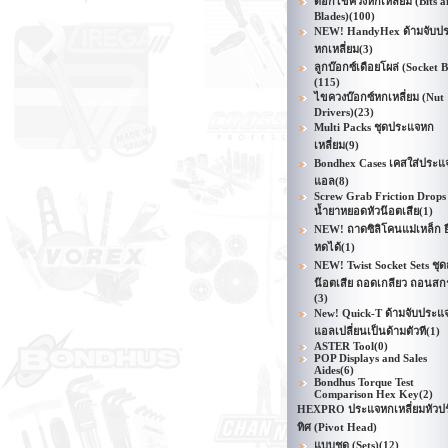
ดอกไขควงหกเหลี่ยม (Bits a
Blades)
(100)
NEW! HandyHex ด้ามจับป
หกเหลี่ยม
(3)
ลูกบ๊อกซ์เดือยโผล่ (Socket B
(115)
ไขควงบ๊อกซ์หกเหลี่ยม (Nut
Drivers)
(23)
Multi Packs ชุดประแจหก
เหลี่ยม
(9)
Bondhex Cases เคสใส่ประแ
แอล
(8)
Screw Grab Friction Drops
น้ำยาหยอดหัวน๊อตเสีย
(1)
NEW! ถาดซิลิโคนแม่เหล็ก ย
หดได้
(1)
NEW! Twist Socket Sets ชุ
น๊อตเสีย ถอดเกลียว ถอนสกร
(3)
New! Quick-T ด้ามจับประแ
แอลเปลี่ยนเป็นด้ามตัวที
(1)
ASTER Tool
(0)
POP Displays and Sales
Aides
(6)
Bondhus Torque Test
Comparison Hex Key
(2)
HEXPRO ประแจหกเหลี่ยมหัวป
ทิศ (Pivot Head)
แบบชุด (Sets)
(12)