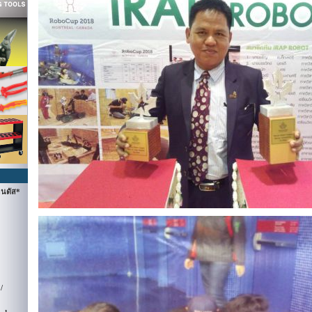
นดัส*
/