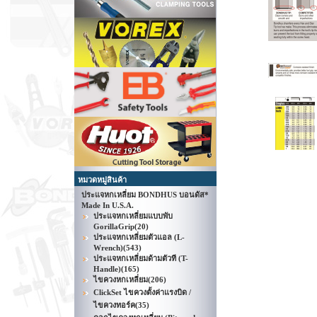
หมวดหมู่สินค้า
ประแจหกเหลี่ยม BONDHUS บอนดัส*
Made In U.S.A.
ประแจหกเหลี่ยมแบบพับ
GorillaGrip
(20)
ประแจหกเหลี่ยมตัวแอล (L-
Wrench)
(543)
ประแจหกเหลี่ยมด้ามตัวที (T-
Handle)
(165)
ไขควงหกเหลี่ยม
(206)
ClickSet ไขควงตั้งค่าแรงบิด /
ไขควงทอร์ค
(35)