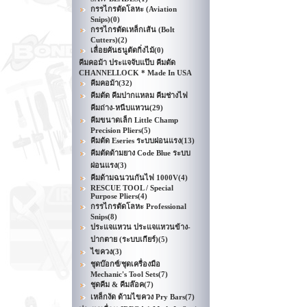
กรรไกรตัดโลหะ (Aviation
Snips)
(0)
กรรไกรตัดเหล็กเส้น (Bolt
Cutters)
(2)
เลื่อยคันธนูตัดกิ่งไม้
(0)
คีมคอม้า ประแจจับแป๊บ คีมตัด
CHANNELLOCK * Made In USA
คีมคอม้า
(32)
คีมตัด คีมปากแหลม คีมช่างไฟ
คีมถ่าง-หนีบแหวน
(29)
คีมขนาดเล็ก Little Champ
Precision Pliers
(5)
คีมตัด Eseries ระบบผ่อนแรง
(13)
คีมตัดด้ามยาง Code Blue ระบบ
ผ่อนแรง
(3)
คีมด้ามฉนวนกันไฟ 1000V
(4)
RESCUE TOOL / Special
Purpose Pliers
(4)
กรรไกรตัดโลหะ Professional
Snips
(8)
ประแจแหวน ประแจแหวนข้าง-
ปากตาย (ระบบเกียร์)
(5)
ไขควง
(3)
ชุดบ๊อกซ์/ชุดเครื่องมือ
Mechanic's Tool Sets
(7)
ชุดคีม & คีมล๊อค
(7)
เหล็กงัด ด้ามไขควง Pry Bars
(7)