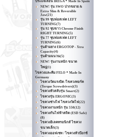
ประแจเลื่อน IREGA * Made In Spain
NEW! รุ่น SWO ปากขยาย &
Extra Slim & Reversible
Jaw
(21)
รุ่น 99 ชุบฟอสเฟต LEFT
TURNING
(7)
รุ่น 92 ชุบขาว Chrome Finish
RIGHT TURNING
(5)
รุ่น 77 ชุบฟอสเฟต LEFT
TURNING
(6)
รุ่นด้ามยาง ERGOTOP - Xtra
Capacity
(4)
รุ่นด้ามฉนวน
(5)
NEW! รุ่นงานหนัก ขนาด
ใหญ่
(1)
ไขควงและคีม FELO * Made In
Germany
ไขควงวัดแรงบิด /ไขควงทอร์ค
(Torque Screwdrivers)
(3)
ไขควงหัวสลับรุ่น Smart
(2)
ไขควงรุ่น ERGONIC
(3)
ไขควงช่างไฟ ไขควงวัดไฟ
(22)
ไขควงงานหนัก รุ่น 550
(12)
ไขควงกันไฟฟ้าสถิต (ESD Safe)
(8)
ไขควงอิเลคทรอนิกส์ ไขควง
ขนาดเล็ก
(3)
ไขควงออฟเซท / ไขควงหัวบ๊อกซ์