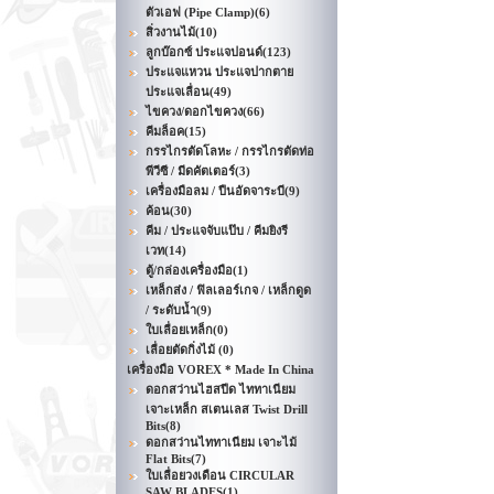
ตัวเอฟ (Pipe Clamp)
(6)
สิ่วงานไม้
(10)
ลูกบ๊อกซ์ ประแจปอนด์
(123)
ประแจแหวน ประแจปากตาย
ประแจเลื่อน
(49)
ไขควง/ดอกไขควง
(66)
คีมล็อค
(15)
กรรไกรตัดโลหะ / กรรไกรตัดท่อ
พีวีซี / มีดคัตเตอร์
(3)
เครื่องมือลม / ปืนอัดจาระบี
(9)
ค้อน
(30)
คีม / ประแจจับแป๊บ / คีมยิงรี
เวท
(14)
ตู้/กล่องเครื่องมือ
(1)
เหล็กส่ง / ฟิลเลอร์เกจ / เหล็กดูด
/ ระดับน้ำ
(9)
ใบเลื่อยเหล็ก
(0)
เลื่อยตัดกิ่งไม้
(0)
เครื่องมือ VOREX * Made In China
ดอกสว่านไฮสปีด ไททาเนียม
เจาะเหล็ก สเตนเลส Twist Drill
Bits
(8)
ดอกสว่านไททาเนียม เจาะไม้
Flat Bits
(7)
ใบเลื่อยวงเดือน CIRCULAR
SAW BLADES
(1)