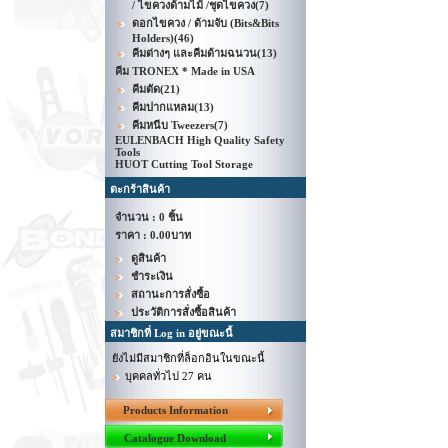
/ ไขควงด้ามไม้ /ชุดไขควง
(7)
ดอกไขควง / ด้ามจับ (Bits&Bits
Holders)
(46)
คีมต่างๆ และคีมด้ามฉนวน
(13)
คีม TRONEX * Made in USA
คีมตัด
(21)
คีมปากแหลม
(13)
คีมหนีบ Tweezers
(7)
EULENBACH High Quality Safety
Tools
HUOT Cutting Tool Storage
ตะกร้าสินค้า
จำนวน : 0 ชิ้น
ราคา :
0.00บาท
ดูสินค้า
ชำระเงิน
สถานะการสั่งซื้อ
ประวัติการสั่งซื้อสินค้า
สมาชิกที่ Log in อยู่ขณะนี้
ยังไม่มีสมาชิกที่ล็อกอินในขณะนี้
บุคคลทั่วไป 27 คน
Products Information
Catalogue Download