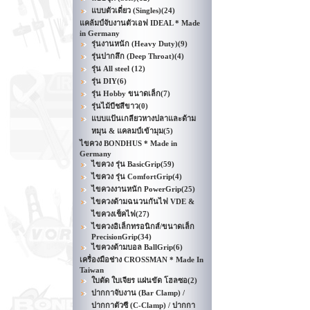
แบบตัวเดี่ยว (Singles)
(24)
แคล้มป์จับงานตัวเอฟ IDEAL * Made
in Germany
รุ่นงานหนัก (Heavy Duty)
(9)
รุ่นปากลึก (Deep Throat)
(4)
รุ่น All steel
(12)
รุ่น DIY
(6)
รุ่น Hobby ขนาดเล็ก
(7)
รุ่นไม้บีชสีขาว
(0)
แบบแป้นเกลียวหางปลาและด้าม
หมุน & แคลมป์เข้ามุม
(5)
ไขควง BONDHUS * Made in
Germany
ไขควง รุ่น BasicGrip
(59)
ไขควง รุ่น ComfortGrip
(4)
ไขควงงานหนัก PowerGrip
(25)
ไขควงด้ามฉนวนกันไฟ VDE &
ไขควงเช็คไฟ
(27)
ไขควงอิเล็กทรอนิกส์/ขนาดเล็ก
PrecisionGrip
(34)
ไขควงด้ามบอล BallGrip
(6)
เครื่องมือช่าง CROSSMAN * Made In
Taiwan
ใบตัด ใบเจียร แผ่นขัด โฮลซอ
(2)
ปากกาจับงาน (Bar Clamp) /
ปากกาตัวซี (C-Clamp) / ปากกา