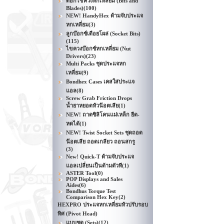
ดอกไขควงหกเหลี่ยม (Bits and
Blades)
(100)
NEW! HandyHex ด้ามจับประแจ
หกเหลี่ยม
(3)
ลูกบ๊อกซ์เดือยโผล่ (Socket Bits)
(115)
ไขควงบ๊อกซ์หกเหลี่ยม (Nut
Drivers)
(23)
Multi Packs ชุดประแจหก
เหลี่ยม
(9)
Bondhex Cases เคสใส่ประแจ
แอล
(8)
Screw Grab Friction Drops
น้ำยาหยอดหัวน๊อตเสีย
(1)
NEW! ถาดซิลิโคนแม่เหล็ก ยืด-
หดได้
(1)
NEW! Twist Socket Sets ชุดถอด
น๊อตเสีย ถอดเกลียว ถอนสกรู
(3)
New! Quick-T ด้ามจับประแจ
แอลเปลี่ยนเป็นด้ามตัวที
(1)
ASTER Tool
(0)
POP Displays and Sales
Aides
(6)
Bondhus Torque Test
Comparison Hex Key
(2)
HEXPRO ประแจหกเหลี่ยมหัวปรับรอบ
ทิศ (Pivot Head)
แบบชุด (Sets)
(12)