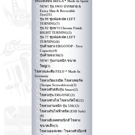
ประแจเลื่อน IREGA * Made In Spain
NEW! รุ่น SWO ปากขยาย &
Extra Slim & Reversible
Jaw
(21)
รุ่น 99 ชุบฟอสเฟต LEFT
TURNING
(7)
รุ่น 92 ชุบขาว Chrome Finish
RIGHT TURNING
(5)
รุ่น 77 ชุบฟอสเฟต LEFT
TURNING
(6)
รุ่นด้ามยาง ERGOTOP - Xtra
Capacity
(4)
รุ่นด้ามฉนวน
(5)
NEW! รุ่นงานหนัก ขนาด
ใหญ่
(1)
ไขควงและคีม FELO * Made In
Germany
ไขควงวัดแรงบิด /ไขควงทอร์ค
(Torque Screwdrivers)
(3)
ไขควงหัวสลับรุ่น Smart
(2)
ไขควงรุ่น ERGONIC
(3)
ไขควงช่างไฟ ไขควงวัดไฟ
(22)
ไขควงงานหนัก รุ่น 550
(12)
ไขควงกันไฟฟ้าสถิต (ESD Safe)
(8)
ไขควงอิเลคทรอนิกส์ ไขควง
ขนาดเล็ก
(3)
ไขควงออฟเซท / ไขควงหัวบ๊อกซ์