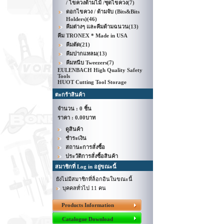
/ ไขควงด้ามไม้ /ชุดไขควง
(7)
ดอกไขควง / ด้ามจับ (Bits&Bits
Holders)
(46)
คีมต่างๆ และคีมด้ามฉนวน
(13)
คีม TRONEX * Made in USA
คีมตัด
(21)
คีมปากแหลม
(13)
คีมหนีบ Tweezers
(7)
EULENBACH High Quality Safety
Tools
HUOT Cutting Tool Storage
ตะกร้าสินค้า
จำนวน : 0 ชิ้น
ราคา :
0.00บาท
ดูสินค้า
ชำระเงิน
สถานะการสั่งซื้อ
ประวัติการสั่งซื้อสินค้า
สมาชิกที่ Log in อยู่ขณะนี้
ยังไม่มีสมาชิกที่ล็อกอินในขณะนี้
บุคคลทั่วไป 11 คน
Products Information
Catalogue Download