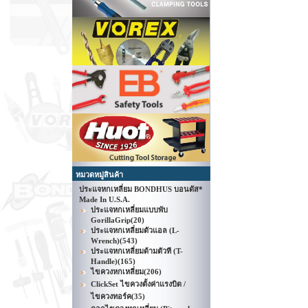
หมวดหมู่สินค้า
ประแจหกเหลี่ยม BONDHUS บอนดัส*
Made In U.S.A.
ประแจหกเหลี่ยมแบบพับ
GorillaGrip
(20)
ประแจหกเหลี่ยมตัวแอล (L-
Wrench)
(543)
ประแจหกเหลี่ยมด้ามตัวที (T-
Handle)
(165)
ไขควงหกเหลี่ยม
(206)
ClickSet ไขควงตั้งค่าแรงบิด /
ไขควงทอร์ค
(35)