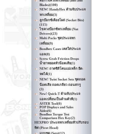
ดอกไขควงหกเหลี่ยม (Bits and
Blades)
(100)
NEW! HandyHex ด้ามจับประแจ
หกเหลี่ยม
(3)
ลูกบ๊อกซ์เดือยโผล่ (Socket Bits)
(115)
ไขควงบ๊อกซ์หกเหลี่ยม (Nut
Drivers)
(23)
Multi Packs ชุดประแจหก
เหลี่ยม
(9)
Bondhex Cases เคสใส่ประแจ
แอล
(8)
Screw Grab Friction Drops
น้ำยาหยอดหัวน๊อตเสีย
(1)
NEW! ถาดซิลิโคนแม่เหล็ก ยืด-
หดได้
(1)
NEW! Twist Socket Sets ชุดถอด
น๊อตเสีย ถอดเกลียว ถอนสกรู
(3)
New! Quick-T ด้ามจับประแจ
แอลเปลี่ยนเป็นด้ามตัวที
(1)
ASTER Tool
(0)
POP Displays and Sales
Aides
(6)
Bondhus Torque Test
Comparison Hex Key
(2)
HEXPRO ประแจหกเหลี่ยมหัวปรับรอบ
ทิศ (Pivot Head)
แบบชุด (Sets)
(12)