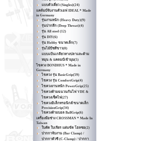
แบบตัวเดี่ยว (Singles)
(24)
แคล้มป์จับงานตัวเอฟ IDEAL * Made
in Germany
รุ่นงานหนัก (Heavy Duty)
(9)
รุ่นปากลึก (Deep Throat)
(4)
รุ่น All steel
(12)
รุ่น DIY
(6)
รุ่น Hobby ขนาดเล็ก
(7)
รุ่นไม้บีชสีขาว
(0)
แบบแป้นเกลียวหางปลาและด้าม
หมุน & แคลมป์เข้ามุม
(5)
ไขควง BONDHUS * Made in
Germany
ไขควง รุ่น BasicGrip
(59)
ไขควง รุ่น ComfortGrip
(4)
ไขควงงานหนัก PowerGrip
(25)
ไขควงด้ามฉนวนกันไฟ VDE &
ไขควงเช็คไฟ
(27)
ไขควงอิเล็กทรอนิกส์/ขนาดเล็ก
PrecisionGrip
(34)
ไขควงด้ามบอล BallGrip
(6)
เครื่องมือช่าง CROSSMAN * Made In
Taiwan
ใบตัด ใบเจียร แผ่นขัด โฮลซอ
(2)
ปากกาจับงาน (Bar Clamp) /
ปากกาตัวซี (C-Clamp) / ปากกา