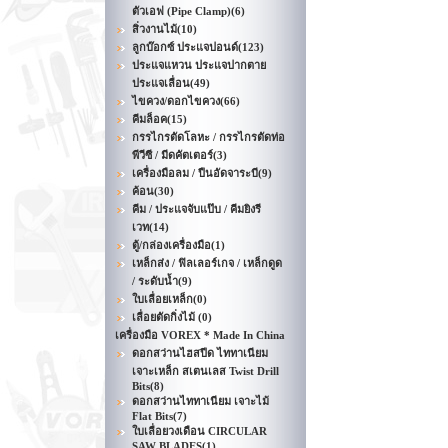
ตัวเอฟ (Pipe Clamp)
(6)
สิ่วงานไม้
(10)
ลูกบ๊อกซ์ ประแจปอนด์
(123)
ประแจแหวน ประแจปากตาย
ประแจเลื่อน
(49)
ไขควง/ดอกไขควง
(66)
คีมล็อค
(15)
กรรไกรตัดโลหะ / กรรไกรตัดท่อ
พีวีซี / มีดคัตเตอร์
(3)
เครื่องมือลม / ปืนอัดจาระบี
(9)
ค้อน
(30)
คีม / ประแจจับแป๊บ / คีมยิงรี
เวท
(14)
ตู้/กล่องเครื่องมือ
(1)
เหล็กส่ง / ฟิลเลอร์เกจ / เหล็กดูด
/ ระดับน้ำ
(9)
ใบเลื่อยเหล็ก
(0)
เลื่อยตัดกิ่งไม้
(0)
เครื่องมือ VOREX * Made In China
ดอกสว่านไฮสปีด ไททาเนียม
เจาะเหล็ก สเตนเลส Twist Drill
Bits
(8)
ดอกสว่านไททาเนียม เจาะไม้
Flat Bits
(7)
ใบเลื่อยวงเดือน CIRCULAR
SAW BLADES
(1)