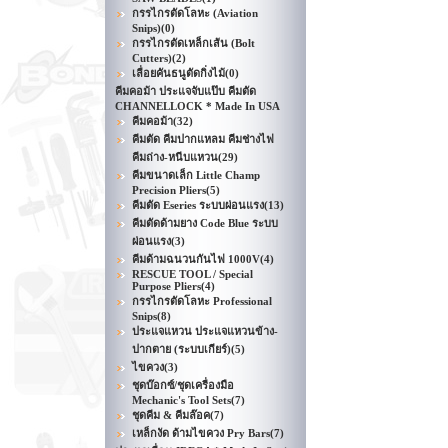
กรรไกรตัดโลหะ (Aviation
Snips)
(0)
กรรไกรตัดเหล็กเส้น (Bolt
Cutters)
(2)
เลื่อยคันธนูตัดกิ่งไม้
(0)
คีมคอม้า ประแจจับแป๊บ คีมตัด
CHANNELLOCK * Made In USA
คีมคอม้า
(32)
คีมตัด คีมปากแหลม คีมช่างไฟ
คีมถ่าง-หนีบแหวน
(29)
คีมขนาดเล็ก Little Champ
Precision Pliers
(5)
คีมตัด Eseries ระบบผ่อนแรง
(13)
คีมตัดด้ามยาง Code Blue ระบบ
ผ่อนแรง
(3)
คีมด้ามฉนวนกันไฟ 1000V
(4)
RESCUE TOOL / Special
Purpose Pliers
(4)
กรรไกรตัดโลหะ Professional
Snips
(8)
ประแจแหวน ประแจแหวนข้าง-
ปากตาย (ระบบเกียร์)
(5)
ไขควง
(3)
ชุดบ๊อกซ์/ชุดเครื่องมือ
Mechanic's Tool Sets
(7)
ชุดคีม & คีมล๊อค
(7)
เหล็กงัด ด้ามไขควง Pry Bars
(7)