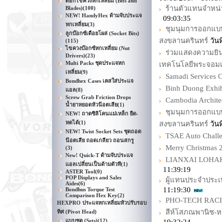
ดอกไขควงหกเหลี่ยม (Bits and
ร้านตัวแทนจำหน่
Blades)
(100)
NEW! HandyHex ด้ามจับประแจ
09:03:35
หกเหลี่ยม
(3)
ชุมนุมการออกแบ
ลูกบ๊อกซ์เดือยโผล่ (Socket Bits)
สงขลานครินทร์
วัน
(115)
ไขควงบ๊อกซ์หกเหลี่ยม (Nut
ร่วมแสดงความยินด
Drivers)
(23)
Multi Packs ชุดประแจหก
เทคโนโลยีพระจอมเ
เหลี่ยม
(9)
Samadi Services C
Bondhex Cases เคสใส่ประแจ
Binh Duong Exhib
แอล
(8)
Screw Grab Friction Drops
Cambodia Archite
น้ำยาหยอดหัวน๊อตเสีย
(1)
ชุมนุมการออกแบ
NEW! ถาดซิลิโคนแม่เหล็ก ยืด-
หดได้
(1)
สงขลานครินทร์
วันท
NEW! Twist Socket Sets ชุดถอด
TSAE Auto Chall
น๊อตเสีย ถอดเกลียว ถอนสกรู
Merry Christma
(3)
New! Quick-T ด้ามจับประแจ
LIANXAI LOHAKI
แอลเปลี่ยนเป็นด้ามตัวที
(1)
11:39:19
ASTER Tool
(0)
POP Displays and Sales
ผู้แทนประจำประเ
Aides
(6)
11:19:30
Bondhus Torque Test
Comparison Hex Key
(2)
PHO-TECH RAC
HEXPRO ประแจหกเหลี่ยมหัวปรับรอบ
สีห์โสภณพานิช-ห
ทิศ (Pivot Head)
แบบชุด (Sets)
(12)