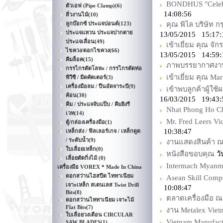
BONDHUS "Celebra
ตัวเอฟ (Pipe Clamp)
(6)
14:08:56
สิ่วงานไม้
(10)
ลูกบ๊อกซ์ ประแจปอนด์
(123)
คุณ พิไล บริษัท 
ประแจแหวน ประแจปากตาย
13/05/2015 15:17:
ประแจเลื่อน
(49)
เข้าเยี่ยม คุณ จัก
ไขควง/ดอกไขควง
(66)
13/05/2015 14:59:
คีมล็อค
(15)
ภาพบรรยากาศงาน 
กรรไกรตัดโลหะ / กรรไกรตัดท่อ
เข้าเยี่ยม คุณ Ma
พีวีซี / มีดคัตเตอร์
(3)
เครื่องมือลม / ปืนอัดจาระบี
(9)
เข้าพบลูกค้าผู้ใ
ค้อน
(30)
16/03/2015 19:43:
คีม / ประแจจับแป๊บ / คีมยิงรี
Nhat Phong Ho Ch
เวท
(14)
Mr. Fred Leers Vi
ตู้/กล่องเครื่องมือ
(1)
10:38:47
เหล็กส่ง / ฟิลเลอร์เกจ / เหล็กดูด
/ ระดับน้ำ
(9)
งานแสดงสินค้า 
ใบเลื่อยเหล็ก
(0)
หนังสือขอบคุณ
วั
เลื่อยตัดกิ่งไม้
(0)
Intermach Myanm
เครื่องมือ VOREX * Made In China
ดอกสว่านไฮสปีด ไททาเนียม
Asean Skill Comp
เจาะเหล็ก สเตนเลส Twist Drill
10:08:47
Bits
(8)
ตลาดเครื่องมือ 
ดอกสว่านไททาเนียม เจาะไม้
Flat Bits
(7)
งาน Metalex Vie
ใบเลื่อยวงเดือน CIRCULAR
Vietnam Manufac
SAW BLADES
(1)