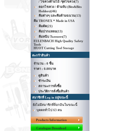
/ ไขควงด้ามไม้ /ชุดไขควง
(7)
ดอกไขควง / ด้ามจับ (Bits&Bits
Holders)
(46)
คีมต่างๆ และคีมด้ามฉนวน
(13)
คีม TRONEX * Made in USA
คีมตัด
(21)
คีมปากแหลม
(13)
คีมหนีบ Tweezers
(7)
EULENBACH High Quality Safety
Tools
HUOT Cutting Tool Storage
ตะกร้าสินค้า
จำนวน : 0 ชิ้น
ราคา :
0.00บาท
ดูสินค้า
ชำระเงิน
สถานะการสั่งซื้อ
ประวัติการสั่งซื้อสินค้า
สมาชิกที่ Log in อยู่ขณะนี้
ยังไม่มีสมาชิกที่ล็อกอินในขณะนี้
บุคคลทั่วไป 63 คน
Products Information
Catalogue Download