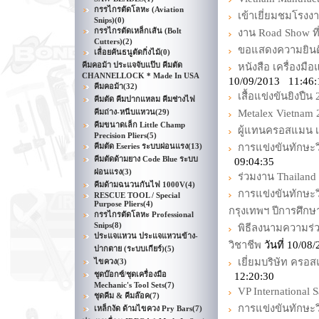
กรรไกรตัดโลหะ (Aviation
เข้าเยี่ยมชมโรง
Snips)
(0)
กรรไกรตัดเหล็กเส้น (Bolt
งาน Road Show ที
Cutters)
(2)
ขอแสดงความยินดี 
เลื่อยคันธนูตัดกิ่งไม้
(0)
คีมคอม้า ประแจจับแป๊บ คีมตัด
หนังสือ เครื่องม
CHANNELLOCK * Made In USA
10/09/2013 11:46:
คีมคอม้า
(32)
เสื้อแข่งขันยิงปืน
คีมตัด คีมปากแหลม คีมช่างไฟ
คีมถ่าง-หนีบแหวน
(29)
Metalex Vietnam 
คีมขนาดเล็ก Little Champ
ผู้แทนครอสแมน เข้
Precision Pliers
(5)
คีมตัด Eseries ระบบผ่อนแรง
(13)
การแข่งขันทักษะว
คีมตัดด้ามยาง Code Blue ระบบ
09:04:35
ผ่อนแรง
(3)
ร่วมงาน Thailand 
คีมด้ามฉนวนกันไฟ 1000V
(4)
การแข่งขันทักษะว
RESCUE TOOL / Special
Purpose Pliers
(4)
กรุงเทพฯ ปีการศึกษ
กรรไกรตัดโลหะ Professional
Snips
(8)
พิธีลงนามความร
ประแจแหวน ประแจแหวนข้าง-
วิชาชีพ
วันที่ 10/0
ปากตาย (ระบบเกียร์)
(5)
เยี่ยมบริษัท ครอ
ไขควง
(3)
ชุดบ๊อกซ์/ชุดเครื่องมือ
12:20:30
Mechanic's Tool Sets
(7)
VP International 
ชุดคีม & คีมล๊อค
(7)
การแข่งขันทักษะวิ
เหล็กงัด ด้ามไขควง Pry Bars
(7)