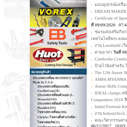
มอบอุปกรณ์เครื่อง
DREAM MAKER 
Certificate of Sp
ที่ 09/09/2020 07:
ชมรมส่งเสริมกิจ
เทคโนโลยีพระจอมเ
งาน Laosbuild เว
ค่ายอาสา
วันที่ 
Cambodia Constru
ป้ายไวนิลสำหรับ 
หมวดหมู่สินค้า
The 12th Asean S
ประแจหกเหลี่ยม BONDHUS บอนดัส*
AMPA MYANMAR 2
Made In U.S.A.
Asean Skills Com
ประแจหกเหลี่ยมแบบพับ
GorillaGrip
(20)
IDEAL clamps สนั
ประแจหกเหลี่ยมตัวแอล (L-
Wrench)
(543)
Competition 2018
วั
ประแจหกเหลี่ยมด้ามตัวที (T-
Initial Formula Km
Handle)
(165)
ไขควงหกเหลี่ยม
(206)
งาน IndustriTec
ClickSet ไขควงตั้งค่าแรงบิด /
คณะวิศวกรรมศาส
ไขควงทอร์ค
(35)
06/11/2017 10:03: