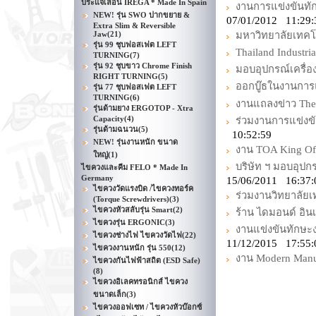
ประแจเลื่อน IREGA * Made In Spain
งานการแข่งขันทั
NEW! รุ่น SWO ปากขยาย &
07/01/2012 11:29:
Extra Slim & Reversible
Jaw
(21)
มหาวิทยาลัยเทค
รุ่น 99 ชุบฟอสเฟต LEFT
Thailand Industria
TURNING
(7)
รุ่น 92 ชุบขาว Chrome Finish
มอบอุปกรณ์เครื
RIGHT TURNING
(5)
ออกบู๊ธในงานการแข
รุ่น 77 ชุบฟอสเฟต LEFT
TURNING
(6)
งานแถลงข่าว The 
รุ่นด้ามยาง ERGOTOP - Xtra
Capacity
(4)
ร่วมงานการแข่งข
รุ่นด้ามฉนวน
(5)
10:52:59
NEW! รุ่นงานหนัก ขนาด
งาน TOA King Of W
ใหญ่
(1)
บริษัท ฯ มอบอุปก
ไขควงและคีม FELO * Made In
Germany
15/06/2011 16:37
ไขควงวัดแรงบิด /ไขควงทอร์ค
ร่วมงานวิทยาลัยเท
(Torque Screwdrivers)
(3)
ไขควงหัวสลับรุ่น Smart
(2)
ร้าน ไดมอนด์ อินเ
ไขควงรุ่น ERGONIC
(3)
งานแข่งขันทักษะง
ไขควงช่างไฟ ไขควงวัดไฟ
(22)
11/12/2015 17:55:
ไขควงงานหนัก รุ่น 550
(12)
งาน Modern Manu
ไขควงกันไฟฟ้าสถิต (ESD Safe)
(8)
ไขควงอิเลคทรอนิกส์ ไขควง
ขนาดเล็ก
(3)
ไขควงออฟเซท / ไขควงหัวบ๊อกซ์