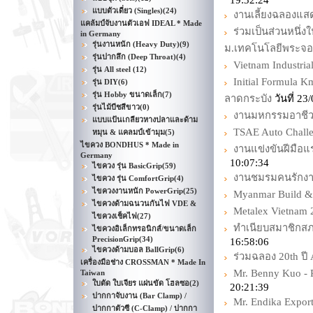
19:32:24
แบบตัวเดี่ยว (Singles)
(24)
งานเลี้ยงฉลองแส
แคล้มป์จับงานตัวเอฟ IDEAL * Made
ร่วมเป็นส่วนหนึ่
in Germany
รุ่นงานหนัก (Heavy Duty)
(9)
ม.เทคโนโลยีพระจอ
รุ่นปากลึก (Deep Throat)
(4)
Vietnam Industria
รุ่น All steel
(12)
Initial Formula
รุ่น DIY
(6)
รุ่น Hobby ขนาดเล็ก
(7)
ลาดกระบัง
วันที่ 2
รุ่นไม้บีชสีขาว
(0)
งานมหกรรมอาชีวศึ
แบบแป้นเกลียวหางปลาและด้าม
TSAE Auto Chall
หมุน & แคลมป์เข้ามุม
(5)
ไขควง BONDHUS * Made in
งานแข่งขันฝีมือแร
Germany
10:07:34
ไขควง รุ่น BasicGrip
(59)
งานชมรมคนรักงานไม
ไขควง รุ่น ComfortGrip
(4)
ไขควงงานหนัก PowerGrip
(25)
Myanmar Build &
ไขควงด้ามฉนวนกันไฟ VDE &
Metalex Vietnam 
ไขควงเช็คไฟ
(27)
ทำเนียบสมาชิกสภ
ไขควงอิเล็กทรอนิกส์/ขนาดเล็ก
PrecisionGrip
(34)
16:58:06
ไขควงด้ามบอล BallGrip
(6)
ร่วมฉลอง 20th ปี
เครื่องมือช่าง CROSSMAN * Made In
Mr. Benny Kuo -
Taiwan
ใบตัด ใบเจียร แผ่นขัด โฮลซอ
(2)
20:21:39
ปากกาจับงาน (Bar Clamp) /
Mr. Endika Expor
ปากกาตัวซี (C-Clamp) / ปากกา