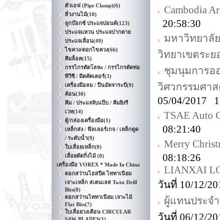
ตัวเอฟ (Pipe Clamp)
(6)
Cambodia Ar
สิ่วงานไม้
(10)
20:58:30
ลูกบ๊อกซ์ ประแจปอนด์
(123)
ประแจแหวน ประแจปากตาย
มหาวิทยาลั
ประแจเลื่อน
(49)
ไขควง/ดอกไขควง
(66)
วิทยาเขตระย
คีมล็อค
(15)
กรรไกรตัดโลหะ / กรรไกรตัดท่อ
ชุมนุมการ
พีวีซี / มีดคัตเตอร์
(3)
วิศวกรรมศาสต
เครื่องมือลม / ปืนอัดจาระบี
(9)
ค้อน
(30)
05/04/2017 1
คีม / ประแจจับแป๊บ / คีมยิงรี
เวท
(14)
TSAE Auto C
ตู้/กล่องเครื่องมือ
(1)
08:21:40
เหล็กส่ง / ฟิลเลอร์เกจ / เหล็กดูด
/ ระดับน้ำ
(9)
Merry Chri
ใบเลื่อยเหล็ก
(0)
08:18:26
เลื่อยตัดกิ่งไม้
(0)
เครื่องมือ VOREX * Made In China
LIANXAI LO
ดอกสว่านไฮสปีด ไททาเนียม
วันที่ 10/12/
เจาะเหล็ก สเตนเลส Twist Drill
Bits
(8)
ดอกสว่านไททาเนียม เจาะไม้
ผู้แทนประจำ
Flat Bits
(7)
ใบเลื่อยวงเดือน CIRCULAR
วันที่ 06/12/
SAW BLADES
(1)