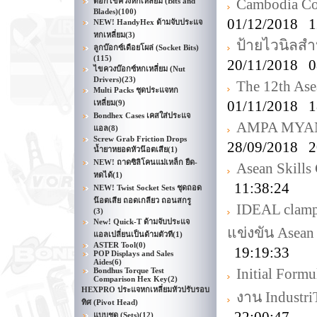
Cambodia Con
ดอกไขควงหกเหลี่ยม (Bits and
Blades)
(100)
01/12/2018 1
NEW! HandyHex ด้ามจับประแจ
หกเหลี่ยม
(3)
ป้ายไวนิลสำ
ลูกบ๊อกซ์เดือยโผล่ (Socket Bits)
(115)
20/11/2018 0
ไขควงบ๊อกซ์หกเหลี่ยม (Nut
Drivers)
(23)
The 12th Ase
Multi Packs ชุดประแจหก
01/11/2018 1
เหลี่ยม
(9)
Bondhex Cases เคสใส่ประแจ
AMPA MYANM
แอล
(8)
Screw Grab Friction Drops
28/09/2018 2
น้ำยาหยอดหัวน๊อตเสีย
(1)
NEW! ถาดซิลิโคนแม่เหล็ก ยืด-
Asean Skills
หดได้
(1)
11:38:24
NEW! Twist Socket Sets ชุดถอด
น๊อตเสีย ถอดเกลียว ถอนสกรู
IDEAL clamp
(3)
New! Quick-T ด้ามจับประแจ
แข่งขัน Asean
แอลเปลี่ยนเป็นด้ามตัวที
(1)
ASTER Tool
(0)
19:19:33
POP Displays and Sales
Aides
(6)
Initial Formu
Bondhus Torque Test
Comparison Hex Key
(2)
HEXPRO ประแจหกเหลี่ยมหัวปรับรอบ
งาน Industr
ทิศ (Pivot Head)
แบบชุด (Sets)
(12)