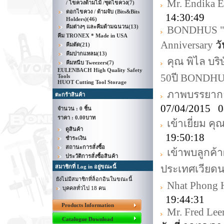
Mr. Endika E
/ ไขควงด้ามไม้ /ชุดไขควง
(7)
ดอกไขควง / ด้ามจับ (Bits&Bits
14:30:49
Holders)
(46)
คีมต่างๆ และคีมด้ามฉนวน
(13)
BONDHUS "Cel
คีม TRONEX * Made in USA
Anniversary
วั
คีมตัด
(21)
คีมปากแหลม
(13)
คุณ พิไล บร
คีมหนีบ Tweezers
(7)
EULENBACH High Quality Safety
50ปี BONDH
Tools
HUOT Cutting Tool Storage
ภาพบรรยากาศ
ตะกร้าสินค้า
07/04/2015 0
จำนวน : 0 ชิ้น
ราคา :
0.00บาท
เข้าเยี่ยม ค
ดูสินค้า
19:50:18
ชำระเงิน
สถานะการสั่งซื้อ
เข้าพบลูกค้
ประวัติการสั่งซื้อสินค้า
ประเทศเวียด
สมาชิกที่ Log in อยู่ขณะนี้
ยังไม่มีสมาชิกที่ล็อกอินในขณะนี้
Nhat Phong 
บุคคลทั่วไป 18 คน
19:44:31
Products Information
Mr. Fred Lee
Catalogue Download