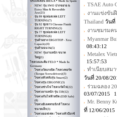
ประแจเลื่อน IREGA * Made In Spain
TSAE Auto C
NEW! รุ่น SWO ปากขยาย &
Extra Slim & Reversible
งานแข่งขันฝี
Jaw
(21)
รุ่น 99 ชุบฟอสเฟต LEFT
Thailand
วันที
TURNING
(7)
รุ่น 92 ชุบขาว Chrome Finish
RIGHT TURNING
(5)
งานชมรมคนรัก
รุ่น 77 ชุบฟอสเฟต LEFT
TURNING
(6)
Myanmar Bui
รุ่นด้ามยาง ERGOTOP - Xtra
Capacity
(4)
08:43:12
รุ่นด้ามฉนวน
(5)
NEW! รุ่นงานหนัก ขนาด
Metalex Vie
ใหญ่
(1)
15:57:53
ไขควงและคีม FELO * Made In
Germany
ทำเนียบสมา
ไขควงวัดแรงบิด /ไขควงทอร์ค
(Torque Screwdrivers)
(3)
วันที่ 20/08/
ไขควงหัวสลับรุ่น Smart
(2)
ไขควงรุ่น ERGONIC
(3)
ร่วมฉลอง 20t
ไขควงช่างไฟ ไขควงวัดไฟ
(22)
ไขควงงานหนัก รุ่น 550
(12)
03/07/2015 1
ไขควงกันไฟฟ้าสถิต (ESD Safe)
Mr. Benny K
(8)
ไขควงอิเลคทรอนิกส์ ไขควง
ที่ 12/06/201
ขนาดเล็ก
(3)
ไขควงออฟเซท / ไขควงหัวบ๊อกซ์