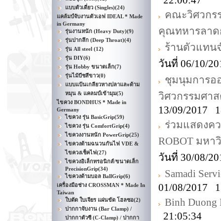
22:00:47
แบบตัวเดี่ยว (Singles)
(24)
คณะวิศวกรร
แคล้มป์จับงานตัวเอฟ IDEAL * Made
in Germany
คุณทหารลาดก
รุ่นงานหนัก (Heavy Duty)
(9)
รุ่นปากลึก (Deep Throat)
(4)
ร้านตัวแทน
รุ่น All steel
(12)
รุ่น DIY
(6)
วันที่ 06/10/
รุ่น Hobby ขนาดเล็ก
(7)
รุ่นไม้บีชสีขาว
(0)
ชุมนุมการ
แบบแป้นเกลียวหางปลาและด้าม
หมุน & แคลมป์เข้ามุม
(5)
วิศวกรรมศาส
ไขควง BONDHUS * Made in
13/09/2017 1
Germany
ไขควง รุ่น BasicGrip
(59)
ร่วมแสดงความ
ไขควง รุ่น ComfortGrip
(4)
ไขควงงานหนัก PowerGrip
(25)
ROBOT มหาวิ
ไขควงด้ามฉนวนกันไฟ VDE &
ไขควงเช็คไฟ
(27)
วันที่ 30/08/
ไขควงอิเล็กทรอนิกส์/ขนาดเล็ก
PrecisionGrip
(34)
Samadi Servi
ไขควงด้ามบอล BallGrip
(6)
01/08/2017 1
เครื่องมือช่าง CROSSMAN * Made In
Taiwan
Binh Duong E
ใบตัด ใบเจียร แผ่นขัด โฮลซอ
(2)
ปากกาจับงาน (Bar Clamp) /
21:05:34
ปากกาตัวซี (C-Clamp) / ปากกา