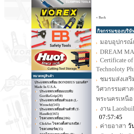
« Back
กิจกรรมของบริษั
มอบอุปกรณ์เค
DREAM MA
Certificate 
Technoloty Ph
หมวดหมู่สินค้า
ชมรมส่งเสริ
ประแจหกเหลี่ยม BONDHUS บอนดัส*
Made In U.S.A.
วิศวกรรมศาสต
ประแจหกเหลี่ยมแบบพับ
GorillaGrip
(20)
พระนครเหนือ
ประแจหกเหลี่ยมตัวแอล (L-
Wrench)
(543)
งาน Laosbui
ประแจหกเหลี่ยมด้ามตัวที (T-
Handle)
(165)
07:57:45
ไขควงหกเหลี่ยม
(206)
ClickSet ไขควงตั้งค่าแรงบิด /
ค่ายอาสา
วั
ไขควงทอร์ค
(35)