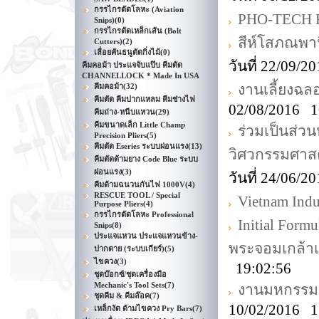
กรรไกรตัดโลหะ (Aviation
PHO-TECH
Snips)
(0)
กรรไกรตัดเหล็กเส้น (Bolt
สีห์โสภณพาน
Cutters)
(2)
เลื่อยคันธนูตัดกิ่งไม้
(0)
วันที่ 22/09/
คีมคอม้า ประแจจับแป๊บ คีมตัด
CHANNELLOCK * Made In USA
งานเลี้ยงฉ
คีมคอม้า
(32)
คีมตัด คีมปากแหลม คีมช่างไฟ
02/08/2016 1
คีมถ่าง-หนีบแหวน
(29)
คีมขนาดเล็ก Little Champ
ร่วมเป็นส่ว
Precision Pliers
(5)
คีมตัด Eseries ระบบผ่อนแรง
(13)
วิศวกรรมศาส
คีมตัดด้ามยาง Code Blue ระบบ
ผ่อนแรง
(3)
วันที่ 24/06/
คีมด้ามฉนวนกันไฟ 1000V
(4)
RESCUE TOOL / Special
Vietnam Indus
Purpose Pliers
(4)
กรรไกรตัดโลหะ Professional
Initial For
Snips
(8)
ประแจแหวน ประแจแหวนข้าง-
พระจอมเกล้า
ปากตาย (ระบบเกียร์)
(5)
ไขควง
(3)
19:02:56
ชุดบ๊อกซ์/ชุดเครื่องมือ
Mechanic's Tool Sets
(7)
งานมหกรรมอา
ชุดคีม & คีมล๊อค
(7)
10/02/2016 1
เหล็กงัด ด้ามไขควง Pry Bars
(7)