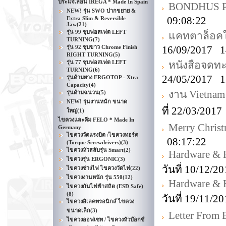
ประแจเลื่อน IREGA * Made In Spain
BONDHUS Pro
NEW! รุ่น SWO ปากขยาย &
09:08:22
Extra Slim & Reversible
Jaw
(21)
รุ่น 99 ชุบฟอสเฟต LEFT
แคทตาล็อคใ
TURNING
(7)
รุ่น 92 ชุบขาว Chrome Finish
16/09/2017 1
RIGHT TURNING
(5)
รุ่น 77 ชุบฟอสเฟต LEFT
หนังสือจดท
TURNING
(6)
24/05/2017 1
รุ่นด้ามยาง ERGOTOP - Xtra
Capacity
(4)
งาน Vietnam
รุ่นด้ามฉนวน
(5)
NEW! รุ่นงานหนัก ขนาด
ที่ 22/03/201
ใหญ่
(1)
ไขควงและคีม FELO * Made In
Merry Christ
Germany
ไขควงวัดแรงบิด /ไขควงทอร์ค
08:17:22
(Torque Screwdrivers)
(3)
ไขควงหัวสลับรุ่น Smart
(2)
Hardware & 
ไขควงรุ่น ERGONIC
(3)
วันที่ 10/12/
ไขควงช่างไฟ ไขควงวัดไฟ
(22)
ไขควงงานหนัก รุ่น 550
(12)
Hardware & 
ไขควงกันไฟฟ้าสถิต (ESD Safe)
(8)
วันที่ 19/11/
ไขควงอิเลคทรอนิกส์ ไขควง
ขนาดเล็ก
(3)
Letter Fro
ไขควงออฟเซท / ไขควงหัวบ๊อกซ์