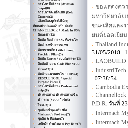
กรรไกรตัดโลหะ (Aviation
ขอแสดงความย
Snips)
(0)
กรรไกรตัดเหล็กเส้น (Bolt
มหาวิทยาลัยเ
Cutters)
(2)
เลื่อยคันธนูตัดกิ่งไม้
(0)
ชนะเลิศและรา
คีมคอม้า ประแจจับแป๊บ คีมตัด
CHANNELLOCK * Made In USA
ยนต์ยอดเยี่ยม
คีมคอม้า
(32)
คีมตัด คีมปากแหลม คีมช่างไฟ
Thailand Ind
คีมถ่าง-หนีบแหวน
(29)
คีมขนาดเล็ก Little Champ
31/05/2018 1
Precision Pliers
(5)
คีมตัด Eseries ระบบผ่อนแรง
(13)
LAOBUILD 
คีมตัดด้ามยาง Code Blue ระบบ
IndustriTec
ผ่อนแรง
(3)
คีมด้ามฉนวนกันไฟ 1000V
(4)
07:38:54
RESCUE TOOL / Special
Purpose Pliers
(4)
Cambodia E
กรรไกรตัดโลหะ Professional
Snips
(8)
Channelloc
ประแจแหวน ประแจแหวนข้าง-
ปากตาย (ระบบเกียร์)
(5)
P.D.R.
วันที่ 
ไขควง
(3)
ชุดบ๊อกซ์/ชุดเครื่องมือ
Intermach M
Mechanic's Tool Sets
(7)
ชุดคีม & คีมล๊อค
(7)
Intermach M
เหล็กงัด ด้ามไขควง Pry Bars
(7)