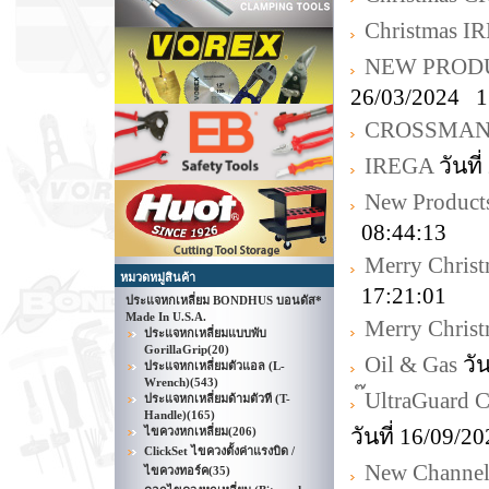
Christmas I
NEW PRODU
26/03/2024 1
CROSSMA
IREGA
วันที
New Product
08:44:13
Merry Chris
หมวดหมู่สินค้า
17:21:01
ประแจหกเหลี่ยม BONDHUS บอนดัส*
Made In U.S.A.
Merry Chris
ประแจหกเหลี่ยมแบบพับ
GorillaGrip
(20)
Oil & Gas
วัน
ประแจหกเหลี่ยมตัวแอล (L-
Wrench)
(543)
๊UltraGuard
ประแจหกเหลี่ยมด้ามตัวที (T-
Handle)
(165)
วันที่ 16/09/
ไขควงหกเหลี่ยม
(206)
ClickSet ไขควงตั้งค่าแรงบิด /
New Channell
ไขควงทอร์ค
(35)