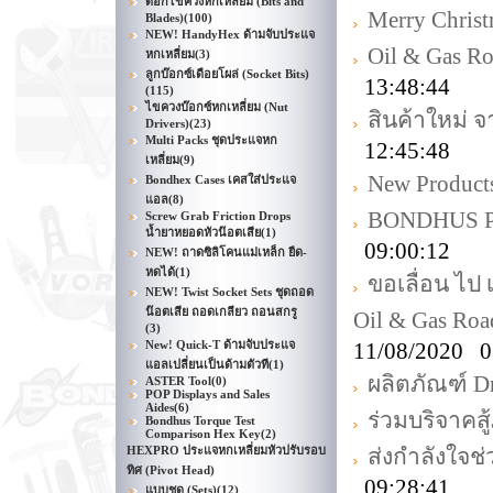
ดอกไขควงหกเหลี่ยม (Bits and
Merry Chris
Blades)
(100)
NEW! HandyHex ด้ามจับประแจ
Oil & Gas R
หกเหลี่ยม
(3)
ลูกบ๊อกซ์เดือยโผล่ (Socket Bits)
13:48:44
(115)
ไขควงบ๊อกซ์หกเหลี่ยม (Nut
สินค้าใหม่ 
Drivers)
(23)
Multi Packs ชุดประแจหก
12:45:48
เหลี่ยม
(9)
New Product
Bondhex Cases เคสใส่ประแจ
แอล
(8)
BONDHUS Pr
Screw Grab Friction Drops
น้ำยาหยอดหัวน๊อตเสีย
(1)
09:00:12
NEW! ถาดซิลิโคนแม่เหล็ก ยืด-
หดได้
(1)
ขอเลื่อน ไป
NEW! Twist Socket Sets ชุดถอด
น๊อตเสีย ถอดเกลียว ถอนสกรู
Oil & Gas Ro
(3)
New! Quick-T ด้ามจับประแจ
11/08/2020 0
แอลเปลี่ยนเป็นด้ามตัวที
(1)
ผลิตภัณฑ์ D
ASTER Tool
(0)
POP Displays and Sales
Aides
(6)
ร่วมบริจาคส
Bondhus Torque Test
Comparison Hex Key
(2)
HEXPRO ประแจหกเหลี่ยมหัวปรับรอบ
ส่งกำลังใจช่
ทิศ (Pivot Head)
09:28:41
แบบชุด (Sets)
(12)