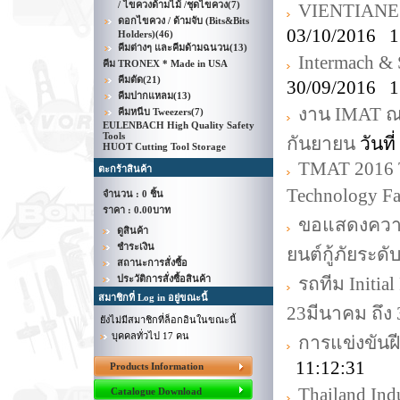
/ ไขควงด้ามไม้ /ชุดไขควง
(7)
VIENTIANE
ดอกไขควง / ด้ามจับ (Bits&Bits
03/10/2016 1
Holders)
(46)
คีมต่างๆ และคีมด้ามฉนวน
(13)
Intermach &
คีม TRONEX * Made in USA
คีมตัด
(21)
30/09/2016 1
คีมปากแหลม
(13)
งาน IMAT ณ
คีมหนีบ Tweezers
(7)
EULENBACH High Quality Safety
Tools
กันยายน
วันที
HUOT Cutting Tool Storage
TMAT 2016 T
ตะกร้าสินค้า
Technology Fa
จำนวน : 0 ชิ้น
ราคา :
0.00บาท
ขอแสดงความย
ดูสินค้า
ชำระเงิน
ยนต์กู้ภัยระด
สถานะการสั่งซื้อ
ประวัติการสั่งซื้อสินค้า
รถทีม Initia
สมาชิกที่ Log in อยู่ขณะนี้
23มีนาคม ถึง
ยังไม่มีสมาชิกที่ล็อกอินในขณะนี้
บุคคลทั่วไป 17 คน
การแข่งขันฝี
11:12:31
Products Information
Thailand Indu
Catalogue Download