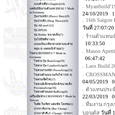
แบบตัวเดี่ยว (Singles)
(24)
Myanbuild'1
แคล้มป์จับงานตัวเอฟ IDEAL * Made
24/10/2019 1
in Germany
รุ่นงานหนัก (Heavy Duty)
(9)
16th Saigon 
รุ่นปากลึก (Deep Throat)
(4)
รุ่น All steel
(12)
วันที่ 27/07/
รุ่น DIY
(6)
รุ่น Hobby ขนาดเล็ก
(7)
ร้านตัวแทน
รุ่นไม้บีชสีขาว
(0)
10:33:50
แบบแป้นเกลียวหางปลาและด้าม
หมุน & แคลมป์เข้ามุม
(5)
Mason Apetti
ไขควง BONDHUS * Made in
06:47:42
Germany
ไขควง รุ่น BasicGrip
(59)
Laos Build 
ไขควง รุ่น ComfortGrip
(4)
ไขควงงานหนัก PowerGrip
(25)
CROSSMAN D
ไขควงด้ามฉนวนกันไฟ VDE &
ไขควงเช็คไฟ
(27)
04/05/2019 0
ไขควงอิเล็กทรอนิกส์/ขนาดเล็ก
PrecisionGrip
(34)
ตัวแทนประจำ
ไขควงด้ามบอล BallGrip
(6)
22/03/2019 0
เครื่องมือช่าง CROSSMAN * Made In
Taiwan
ทีมงาน กรุงเ
ใบตัด ใบเจียร แผ่นขัด โฮลซอ
(2)
ปากกาจับงาน (Bar Clamp) /
บอนดัส
วันที่
ปากกาตัวซี (C-Clamp) / ปากกา