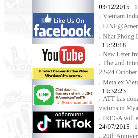
03/12/2015 1
Vietnam Indus
LINE@Amer
Nhat Phong 
15:59:18
New Leter f
The 2nd Inte
22-24 October
Metalex Vie
19:32:23
ATT has donat
victims in My
IREGA will e
24/07/2015 1
20th Annive