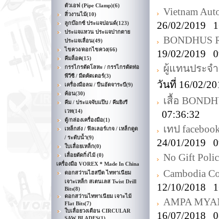
ตัวเอฟ (Pipe Clamp)
(6)
Vietnam Aut
สิ่วงานไม้
(10)
26/02/2019 1
ลูกบ๊อกซ์ ประแจปอนด์
(123)
ประแจแหวน ประแจปากตาย
BONDHUS ROH
ประแจเลื่อน
(49)
ไขควง/ดอกไขควง
(66)
19/02/2019 0
คีมล็อค
(15)
ผู้แทนประจ
กรรไกรตัดโลหะ / กรรไกรตัดท่อ
พีวีซี / มีดคัตเตอร์
(3)
วันที่ 16/02/
เครื่องมือลม / ปืนอัดจาระบี
(9)
ค้อน
(30)
เสื้อ BONDH
คีม / ประแจจับแป๊บ / คีมยิงรี
เวท
(14)
07:36:32
ตู้/กล่องเครื่องมือ
(1)
เทป faceboo
เหล็กส่ง / ฟิลเลอร์เกจ / เหล็กดูด
/ ระดับน้ำ
(9)
24/01/2019 0
ใบเลื่อยเหล็ก
(0)
No Gift Poli
เลื่อยตัดกิ่งไม้
(0)
เครื่องมือ VOREX * Made In China
Cambodia Co
ดอกสว่านไฮสปีด ไททาเนียม
เจาะเหล็ก สเตนเลส Twist Drill
12/10/2018 1
Bits
(8)
ดอกสว่านไททาเนียม เจาะไม้
AMPA MYANM
Flat Bits
(7)
ใบเลื่อยวงเดือน CIRCULAR
16/07/2018 0
SAW BLADES
(1)