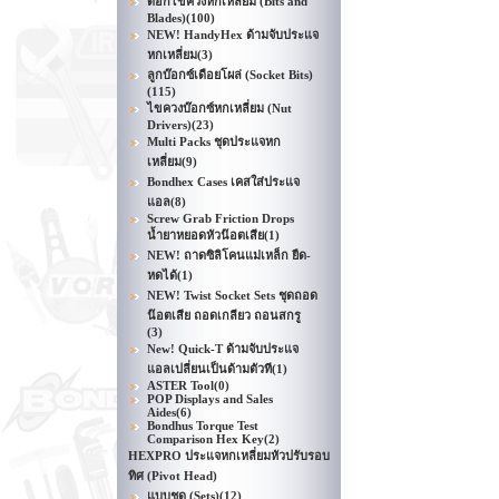
ดอกไขควงหกเหลี่ยม (Bits and
Blades)
(100)
NEW! HandyHex ด้ามจับประแจ
หกเหลี่ยม
(3)
ลูกบ๊อกซ์เดือยโผล่ (Socket Bits)
(115)
ไขควงบ๊อกซ์หกเหลี่ยม (Nut
Drivers)
(23)
Multi Packs ชุดประแจหก
เหลี่ยม
(9)
Bondhex Cases เคสใส่ประแจ
แอล
(8)
Screw Grab Friction Drops
น้ำยาหยอดหัวน๊อตเสีย
(1)
NEW! ถาดซิลิโคนแม่เหล็ก ยืด-
หดได้
(1)
NEW! Twist Socket Sets ชุดถอด
น๊อตเสีย ถอดเกลียว ถอนสกรู
(3)
New! Quick-T ด้ามจับประแจ
แอลเปลี่ยนเป็นด้ามตัวที
(1)
ASTER Tool
(0)
POP Displays and Sales
Aides
(6)
Bondhus Torque Test
Comparison Hex Key
(2)
HEXPRO ประแจหกเหลี่ยมหัวปรับรอบ
ทิศ (Pivot Head)
แบบชุด (Sets)
(12)