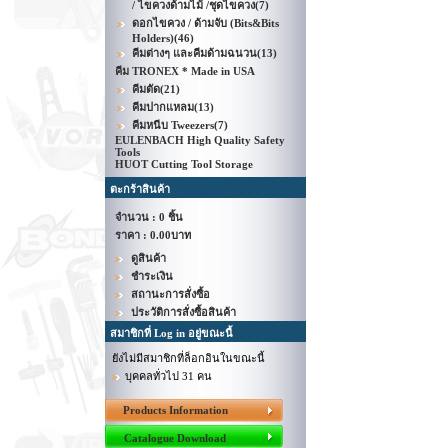
/ ไขควงด้ามไม้ /ชุดไขควง
(7)
ดอกไขควง / ด้ามจับ (Bits&Bits
Holders)
(46)
คีมต่างๆ และคีมด้ามฉนวน
(13)
คีม TRONEX * Made in USA
คีมตัด
(21)
คีมปากแหลม
(13)
คีมหนีบ Tweezers
(7)
EULENBACH High Quality Safety
Tools
HUOT Cutting Tool Storage
ตะกร้าสินค้า
จำนวน : 0 ชิ้น
ราคา :
0.00บาท
ดูสินค้า
ชำระเงิน
สถานะการสั่งซื้อ
ประวัติการสั่งซื้อสินค้า
สมาชิกที่ Log in อยู่ขณะนี้
ยังไม่มีสมาชิกที่ล็อกอินในขณะนี้
บุคคลทั่วไป 31 คน
Products Information
Catalogue Download