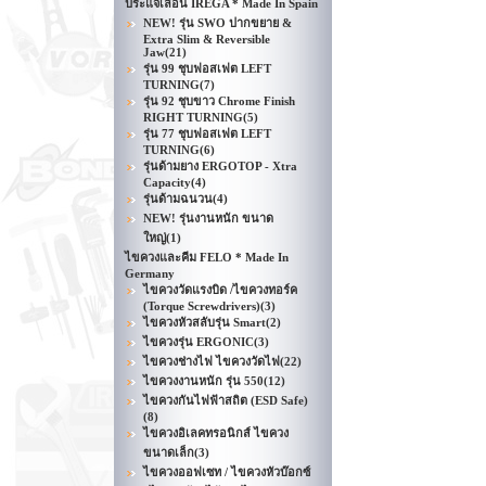
ประแจเลื่อน IREGA * Made In Spain
NEW! รุ่น SWO ปากขยาย &
Extra Slim & Reversible
Jaw
(21)
รุ่น 99 ชุบฟอสเฟต LEFT
TURNING
(7)
รุ่น 92 ชุบขาว Chrome Finish
RIGHT TURNING
(5)
รุ่น 77 ชุบฟอสเฟต LEFT
TURNING
(6)
รุ่นด้ามยาง ERGOTOP - Xtra
Capacity
(4)
รุ่นด้ามฉนวน
(4)
NEW! รุ่นงานหนัก ขนาด
ใหญ่
(1)
ไขควงและคีม FELO * Made In
Germany
ไขควงวัดแรงบิด /ไขควงทอร์ค
(Torque Screwdrivers)
(3)
ไขควงหัวสลับรุ่น Smart
(2)
ไขควงรุ่น ERGONIC
(3)
ไขควงช่างไฟ ไขควงวัดไฟ
(22)
ไขควงงานหนัก รุ่น 550
(12)
ไขควงกันไฟฟ้าสถิต (ESD Safe)
(8)
ไขควงอิเลคทรอนิกส์ ไขควง
ขนาดเล็ก
(3)
ไขควงออฟเซท / ไขควงหัวบ๊อกซ์