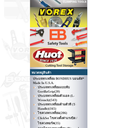
หมวดหมู่สินค้า
ประแจหกเหลี่ยม BONDHUS บอนดัส*
Made In U.S.A.
ประแจหกเหลี่ยมแบบพับ
GorillaGrip
(20)
ประแจหกเหลี่ยมตัวแอล (L-
Wrench)
(543)
ประแจหกเหลี่ยมด้ามตัวที (T-
Handle)
(165)
ไขควงหกเหลี่ยม
(206)
ClickSet ไขควงตั้งค่าแรงบิด /
ไขควงทอร์ค
(35)