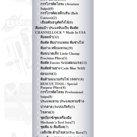
กรรไกรตัดโลหะ (Aviation
Snips)
(0)
กรรไกรตัดเหล็กเส้น (Bolt
Cutters)
(2)
เลื่อยคันธนูตัดกิ่งไม้
(0)
คีมคอม้า ประแจจับแป๊บ คีมตัด
CHANNELLOCK * Made In USA
คีมคอม้า
(32)
คีมตัด คีมปากแหลม คีมช่างไฟ
คีมถ่าง-หนีบแหวน
(29)
คีมขนาดเล็ก Little Champ
Precision Pliers
(5)
คีมตัด Eseries ระบบผ่อนแรง
(13)
คีมตัดด้ามยาง Code Blue ระบบ
ผ่อนแรง
(3)
คีมด้ามฉนวนกันไฟ 1000V
(4)
RESCUE TOOL / Special
Purpose Pliers
(4)
กรรไกรตัดโลหะ Professional
Snips
(8)
ประแจแหวน ประแจแหวนข้าง-
ปากตาย (ระบบเกียร์)
(5)
ไขควง
(3)
ชุดบ๊อกซ์/ชุดเครื่องมือ
Mechanic's Tool Sets
(7)
ชุดคีม & คีมล๊อค
(7)
เหล็กงัด ด้ามไขควง Pry Bars
(7)