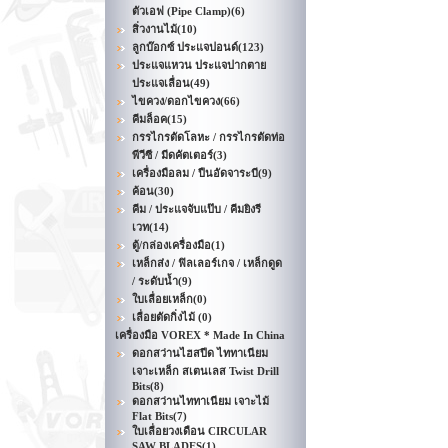
ตัวเอฟ (Pipe Clamp)
(6)
สิ่วงานไม้
(10)
ลูกบ๊อกซ์ ประแจปอนด์
(123)
ประแจแหวน ประแจปากตาย
ประแจเลื่อน
(49)
ไขควง/ดอกไขควง
(66)
คีมล็อค
(15)
กรรไกรตัดโลหะ / กรรไกรตัดท่อ
พีวีซี / มีดคัตเตอร์
(3)
เครื่องมือลม / ปืนอัดจาระบี
(9)
ค้อน
(30)
คีม / ประแจจับแป๊บ / คีมยิงรี
เวท
(14)
ตู้/กล่องเครื่องมือ
(1)
เหล็กส่ง / ฟิลเลอร์เกจ / เหล็กดูด
/ ระดับน้ำ
(9)
ใบเลื่อยเหล็ก
(0)
เลื่อยตัดกิ่งไม้
(0)
เครื่องมือ VOREX * Made In China
ดอกสว่านไฮสปีด ไททาเนียม
เจาะเหล็ก สเตนเลส Twist Drill
Bits
(8)
ดอกสว่านไททาเนียม เจาะไม้
Flat Bits
(7)
ใบเลื่อยวงเดือน CIRCULAR
SAW BLADES
(1)