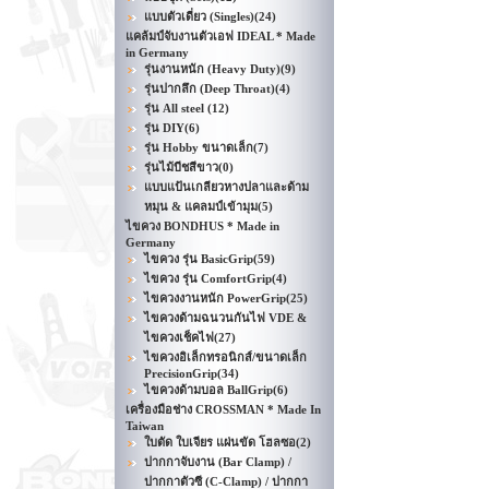
แบบตัวเดี่ยว (Singles)
(24)
แคล้มป์จับงานตัวเอฟ IDEAL * Made
in Germany
รุ่นงานหนัก (Heavy Duty)
(9)
รุ่นปากลึก (Deep Throat)
(4)
รุ่น All steel
(12)
รุ่น DIY
(6)
รุ่น Hobby ขนาดเล็ก
(7)
รุ่นไม้บีชสีขาว
(0)
แบบแป้นเกลียวหางปลาและด้าม
หมุน & แคลมป์เข้ามุม
(5)
ไขควง BONDHUS * Made in
Germany
ไขควง รุ่น BasicGrip
(59)
ไขควง รุ่น ComfortGrip
(4)
ไขควงงานหนัก PowerGrip
(25)
ไขควงด้ามฉนวนกันไฟ VDE &
ไขควงเช็คไฟ
(27)
ไขควงอิเล็กทรอนิกส์/ขนาดเล็ก
PrecisionGrip
(34)
ไขควงด้ามบอล BallGrip
(6)
เครื่องมือช่าง CROSSMAN * Made In
Taiwan
ใบตัด ใบเจียร แผ่นขัด โฮลซอ
(2)
ปากกาจับงาน (Bar Clamp) /
ปากกาตัวซี (C-Clamp) / ปากกา