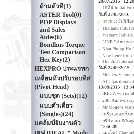
28/07/2016 12:2
ด้ามตัวที
(1)
รถทีม Initial F
ASTER Tool
(0)
วันที่ 22/03/2016
POP Displays
การแข่งขันฝีมือแ
Thailand Industr
and Sales
Vietnam Industri
Aides
(6)
LINE@America
Bondhus Torque
Nhat Phong Ho C
Test Comparison
New Leter from
Hex Key
(2)
The 2nd Internat
HEXPRO ประแจหก
วันที่ 24/09/2015
Metalex Vietnam
เหลี่ยมหัวปรับรอบทิศ
ATT has donated 
(Pivot Head)
13/08/2015 13:34
IREGA will exhi
แบบชุด (Sets)
(12)
20th Anniversa
แบบตัวเดี่ยว
Mr.Mogens visi
(Singles)
(24)
เหรียญทองเซ็นทร
บริษัท อเมริกัน
แคล้มป์จับงานตัว
12:50:09
เอฟ IDEAL * Made
แผงโชว์ Channe