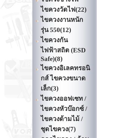
ไขควงวัดไฟ
(22)
ไขควงงานหนัก
รุ่น 550
(12)
ไขควงกัน
ไฟฟ้าสถิต (ESD
Safe)
(8)
ไขควงอิเลคทรอนิ
กส์ ไขควงขนาด
เล็ก
(3)
ไขควงออฟเซท /
ไขควงหัวบ๊อกซ์ /
ไขควงด้ามไม้ /
ชุดไขควง
(7)