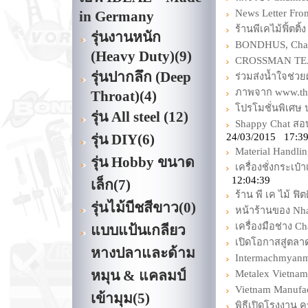
News Letter Fro
in Germany
ร้านพีเคไม้ฟิ้ตติ
รุ่นงานหนัก
BONDHUS, Chann
(Heavy Duty)
(9)
CROSSMAN TEAM
รุ่นปากลึก (Deep
ร่วมส่งน้ำใจช่ว
ภาพจาก www.tha
Throat)
(4)
โปรโมชั่นพิเศษ 
รุ่น All steel
(12)
Shappy Chat สอ
รุ่น DIY
(6)
24/03/2015 17:39
Material Handli
รุ่น Hobby ขนาด
เครื่องชั่งกระเป
12:04:39
เล็ก
(7)
ร้าน พี เค ไม้ ฟิต
รุ่นไม้บีชสีขาว
(0)
หน้าร้านของ Nh
เครื่องมือช่าง C
แบบแป้นเกลียว
เปิดโอกาสสู่ตล
หางปลาและด้าม
Intermachmyanm
หมุน & แคลมป์
Metalex Vietnam
Vietnam Manufac
เข้ามุม
(5)
พิธีเปิดโรงงาน