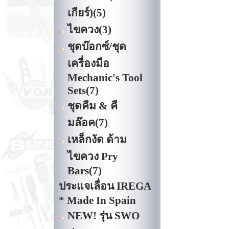
เกียร์)
(5)
ไขควง
(3)
ชุดบ๊อกซ์/ชุด
เครื่องมือ
Mechanic's Tool
Sets
(7)
ชุดคีม & คี
มล๊อค
(7)
เหล็กงัด ด้าม
ไขควง Pry
Bars
(7)
ประแจเลื่อน IREGA
* Made In Spain
NEW! รุ่น SWO