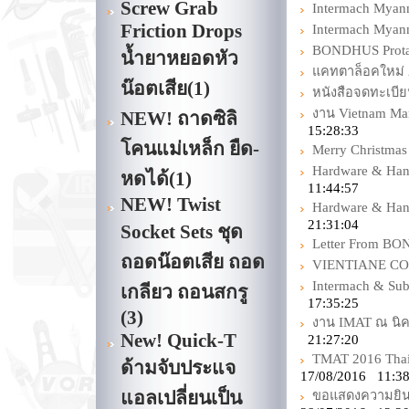
Screw Grab
Intermach Myan
Friction Drops
Intermach Myan
BONDHUS Protani
น้ำยาหยอดหัว
แคทตาล็อคใหม่
น๊อตเสีย
(1)
หนังสือจดทะเบี
งาน Vietnam Ma
NEW! ถาดซิลิ
15:28:33
โคนแม่เหล็ก ยืด-
Merry Christmas
Hardware & Hand
หดได้
(1)
11:44:57
NEW! Twist
Hardware & Hand
21:31:04
Socket Sets ชุด
Letter From B
ถอดน๊อตเสีย ถอด
VIENTIANE C
Intermach & Su
เกลียว ถอนสกรู
17:35:25
(3)
งาน IMAT ณ นิค
New! Quick-T
21:27:20
TMAT 2016 Thail
ด้ามจับประแจ
17/08/2016 11:38
แอลเปลี่ยนเป็น
ขอแสดงความยินดี