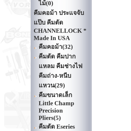
ไม้
(0)
คีมคอม้า ประแจจับ
แป๊บ คีมตัด
CHANNELLOCK *
Made In USA
คีมคอม้า
(32)
คีมตัด คีมปาก
แหลม คีมช่างไฟ
คีมถ่าง-หนีบ
แหวน
(29)
คีมขนาดเล็ก
Little Champ
Precision
Pliers
(5)
คีมตัด Eseries