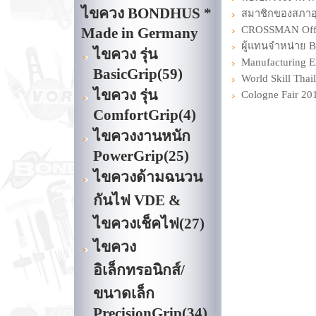
ไขควง BONDHUS *
สมาชิกของสภาอ
CROSSMAN Offici
Made in Germany
ผู้แทนจำหน่าย
ไขควง รุ่น
Manufacturing 
BasicGrip
(59)
World Skill Tha
ไขควง รุ่น
Cologne Fair 20
ComfortGrip
(4)
ไขควงงานหนัก
PowerGrip
(25)
ไขควงด้ามฉนวน
กันไฟ VDE &
ไขควงเช็คไฟ
(27)
ไขควง
อิเล็กทรอนิกส์/
ขนาดเล็ก
PrecisionGrip
(34)