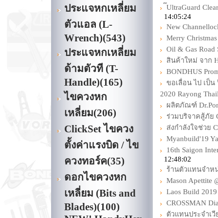
ประแจหกเหลี่ยม
๊UltraGuard Cl
14:05:24
ตัวแอล (L-
New Channellock
Wrench)
(543)
Merry Christma
Oil & Gas Road 
ประแจหกเหลี่ยม
สินค้าใหม่ จาก
ด้ามตัวที (T-
BONDHUS Promo
Handle)
(165)
ขอเลื่อน ไป เป็
2020 Rayong Thai
ไขควงหก
ผลิตภัณฑ์ Dr.Po
เหลี่ยม
(206)
ร่วมบริจาคสู้ภั
ClickSet ไขควง
ส่งกำลังใจช่วย 
Myanbuild'19 Y
ตั้งค่าแรงบิด / ไข
16th Saigon Inte
ควงทอร์ค
(35)
12:48:02
ร้านตัวแทนจำหน
ดอกไขควงหก
Mason Apettite 
เหลี่ยม (Bits and
Laos Build 2019
CROSSMAN Diam
Blades)
(100)
ตัวแทนประจำเวีย