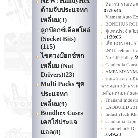
NEW! HandyHex
ทีมงาน กรุงเทพฮ
ด้ามจับประแจหก
07:30:46
Vietnam Auto Ex
เหลี่ยม
(3)
BONDHUS ROHS C
ลูกบ๊อกซ์เดือยโผล่
ผู้แทนประจำเวี
11:30:06
(Socket Bits)
เสื้อ BONDHUS ใ
(115)
เทป facebook l
ไขควงบ๊อกซ์หก
No Gift Policy
วั
เหลี่ยม (Nut
Cambodia Const
AMPA MYANMAR 
Drivers)
(23)
ขอแสดงความยินดี
Multi Packs ชุด
พระจอมเกล้าพระน
ประแจหก
เคลื่อนหุ่นยนต์ยอด
Thailand Industr
เหลี่ยม
(9)
LAOBUILD 201
Bondhex Cases
IndustriTech Kh
เคสใส่ประแจ
Cambodia Expo
Channellock Di
แอล
(8)
10:49:23