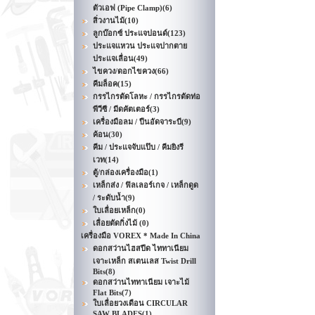
ตัวเอฟ (Pipe Clamp)
(6)
สิ่วงานไม้
(10)
ลูกบ๊อกซ์ ประแจปอนด์
(123)
ประแจแหวน ประแจปากตาย
ประแจเลื่อน
(49)
ไขควง/ดอกไขควง
(66)
คีมล็อค
(15)
กรรไกรตัดโลหะ / กรรไกรตัดท่อ
พีวีซี / มีดคัตเตอร์
(3)
เครื่องมือลม / ปืนอัดจาระบี
(9)
ค้อน
(30)
คีม / ประแจจับแป๊บ / คีมยิงรี
เวท
(14)
ตู้/กล่องเครื่องมือ
(1)
เหล็กส่ง / ฟิลเลอร์เกจ / เหล็กดูด
/ ระดับน้ำ
(9)
ใบเลื่อยเหล็ก
(0)
เลื่อยตัดกิ่งไม้
(0)
เครื่องมือ VOREX * Made In China
ดอกสว่านไฮสปีด ไททาเนียม
เจาะเหล็ก สเตนเลส Twist Drill
Bits
(8)
ดอกสว่านไททาเนียม เจาะไม้
Flat Bits
(7)
ใบเลื่อยวงเดือน CIRCULAR
SAW BLADES
(1)