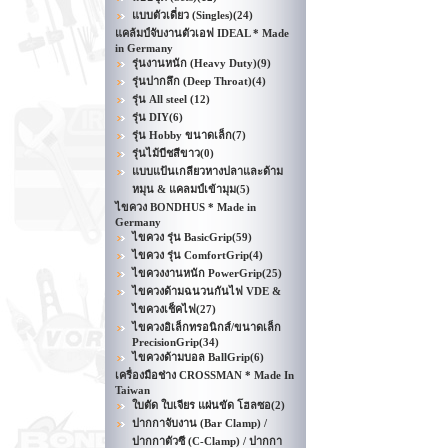
แบบตัวเดี่ยว (Singles)
(24)
แคล้มป์จับงานตัวเอฟ IDEAL * Made
in Germany
รุ่นงานหนัก (Heavy Duty)
(9)
รุ่นปากลึก (Deep Throat)
(4)
รุ่น All steel
(12)
รุ่น DIY
(6)
รุ่น Hobby ขนาดเล็ก
(7)
รุ่นไม้บีชสีขาว
(0)
แบบแป้นเกลียวหางปลาและด้าม
หมุน & แคลมป์เข้ามุม
(5)
ไขควง BONDHUS * Made in
Germany
ไขควง รุ่น BasicGrip
(59)
ไขควง รุ่น ComfortGrip
(4)
ไขควงงานหนัก PowerGrip
(25)
ไขควงด้ามฉนวนกันไฟ VDE &
ไขควงเช็คไฟ
(27)
ไขควงอิเล็กทรอนิกส์/ขนาดเล็ก
PrecisionGrip
(34)
ไขควงด้ามบอล BallGrip
(6)
เครื่องมือช่าง CROSSMAN * Made In
Taiwan
ใบตัด ใบเจียร แผ่นขัด โฮลซอ
(2)
ปากกาจับงาน (Bar Clamp) /
ปากกาตัวซี (C-Clamp) / ปากกา