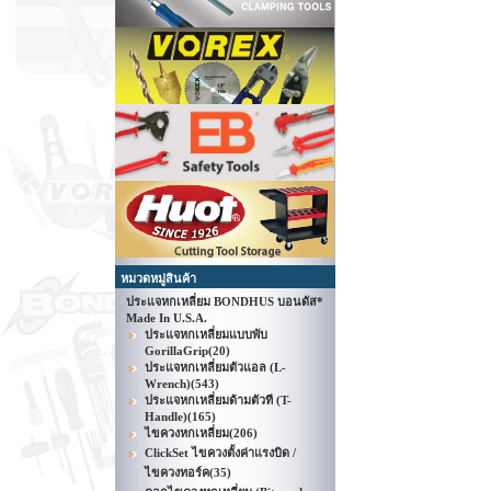
หมวดหมู่สินค้า
ประแจหกเหลี่ยม BONDHUS บอนดัส*
Made In U.S.A.
ประแจหกเหลี่ยมแบบพับ
GorillaGrip
(20)
ประแจหกเหลี่ยมตัวแอล (L-
Wrench)
(543)
ประแจหกเหลี่ยมด้ามตัวที (T-
Handle)
(165)
ไขควงหกเหลี่ยม
(206)
ClickSet ไขควงตั้งค่าแรงบิด /
ไขควงทอร์ค
(35)