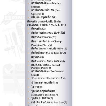
กรรไกรตัดโลหะ (Aviation
Snips)
(0)
กรรไกรตัดเหล็กเส้น (Bolt
Cutters)
(2)
เลื่อยคันธนูตัดกิ่งไม้
(0)
คีมคอม้า ประแจจับแป๊บ คีมตัด
CHANNELLOCK * Made In USA
คีมคอม้า
(32)
คีมตัด คีมปากแหลม คีมช่างไฟ
คีมถ่าง-หนีบแหวน
(29)
คีมขนาดเล็ก Little Champ
Precision Pliers
(5)
คีมตัด Eseries ระบบผ่อนแรง
(13)
คีมตัดด้ามยาง Code Blue ระบบ
ผ่อนแรง
(3)
คีมด้ามฉนวนกันไฟ 1000V
(4)
RESCUE TOOL / Special
Purpose Pliers
(4)
กรรไกรตัดโลหะ Professional
Snips
(8)
ประแจแหวน ประแจแหวนข้าง-
ปากตาย (ระบบเกียร์)
(5)
ไขควง
(3)
ชุดบ๊อกซ์/ชุดเครื่องมือ
Mechanic's Tool Sets
(7)
ชุดคีม & คีมล๊อค
(7)
เหล็กงัด ด้ามไขควง Pry Bars
(7)