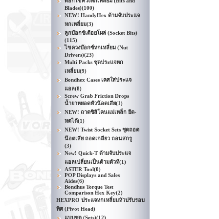
ดอกไขควงหกเหลี่ยม (Bits and
Blades)
(100)
NEW! HandyHex ด้ามจับประแจ
หกเหลี่ยม
(3)
ลูกบ๊อกซ์เดือยโผล่ (Socket Bits)
(115)
ไขควงบ๊อกซ์หกเหลี่ยม (Nut
Drivers)
(23)
Multi Packs ชุดประแจหก
เหลี่ยม
(9)
Bondhex Cases เคสใส่ประแจ
แอล
(8)
Screw Grab Friction Drops
น้ำยาหยอดหัวน๊อตเสีย
(1)
NEW! ถาดซิลิโคนแม่เหล็ก ยืด-
หดได้
(1)
NEW! Twist Socket Sets ชุดถอด
น๊อตเสีย ถอดเกลียว ถอนสกรู
(3)
New! Quick-T ด้ามจับประแจ
แอลเปลี่ยนเป็นด้ามตัวที
(1)
ASTER Tool
(0)
POP Displays and Sales
Aides
(6)
Bondhus Torque Test
Comparison Hex Key
(2)
HEXPRO ประแจหกเหลี่ยมหัวปรับรอบ
ทิศ (Pivot Head)
แบบชุด (Sets)
(12)