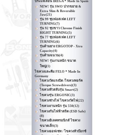
ประแจเลื่อน IREGA * Made In Spain
NEW! รุ่น SWO ปากขยาย &
Extra Slim & Reversible
Jaw
(21)
รุ่น 99 ชุบฟอสเฟต LEFT
TURNING
(7)
รุ่น 92 ชุบขาว Chrome Finish
RIGHT TURNING
(5)
รุ่น 77 ชุบฟอสเฟต LEFT
TURNING
(6)
รุ่นด้ามยาง ERGOTOP - Xtra
Capacity
(4)
รุ่นด้ามฉนวน
(4)
NEW! รุ่นงานหนัก ขนาด
ใหญ่
(1)
ไขควงและคีม FELO * Made In
Germany
ไขควงวัดแรงบิด /ไขควงทอร์ค
(Torque Screwdrivers)
(3)
ไขควงหัวสลับรุ่น Smart
(2)
ไขควงรุ่น ERGONIC
(3)
ไขควงช่างไฟ ไขควงวัดไฟ
(22)
ไขควงงานหนัก รุ่น 550
(12)
ไขควงกันไฟฟ้าสถิต (ESD Safe)
(8)
ไขควงอิเลคทรอนิกส์ ไขควง
ขนาดเล็ก
(3)
ไขควงออฟเซท / ไขควงหัวบ๊อกซ์