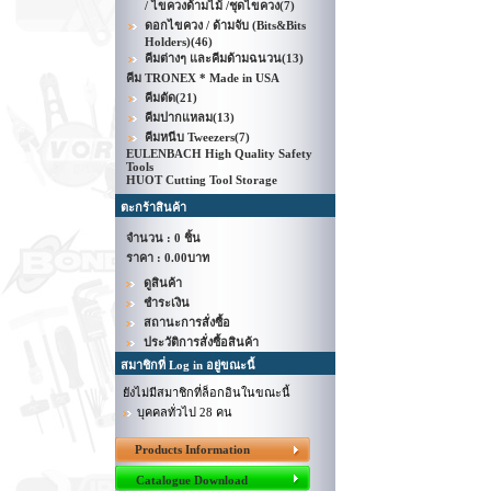
/ ไขควงด้ามไม้ /ชุดไขควง
(7)
ดอกไขควง / ด้ามจับ (Bits&Bits
Holders)
(46)
คีมต่างๆ และคีมด้ามฉนวน
(13)
คีม TRONEX * Made in USA
คีมตัด
(21)
คีมปากแหลม
(13)
คีมหนีบ Tweezers
(7)
EULENBACH High Quality Safety
Tools
HUOT Cutting Tool Storage
ตะกร้าสินค้า
จำนวน : 0 ชิ้น
ราคา :
0.00บาท
ดูสินค้า
ชำระเงิน
สถานะการสั่งซื้อ
ประวัติการสั่งซื้อสินค้า
สมาชิกที่ Log in อยู่ขณะนี้
ยังไม่มีสมาชิกที่ล็อกอินในขณะนี้
บุคคลทั่วไป 28 คน
Products Information
Catalogue Download