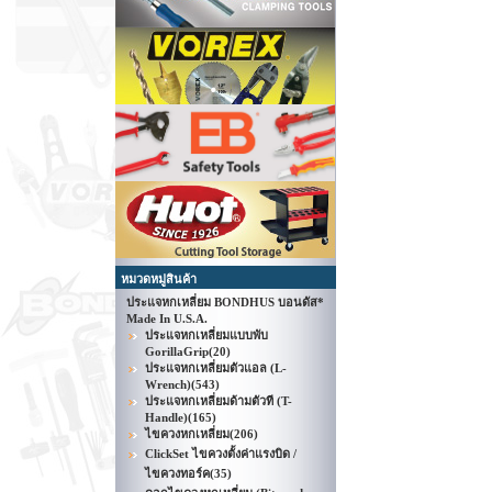
หมวดหมู่สินค้า
ประแจหกเหลี่ยม BONDHUS บอนดัส*
Made In U.S.A.
ประแจหกเหลี่ยมแบบพับ
GorillaGrip
(20)
ประแจหกเหลี่ยมตัวแอล (L-
Wrench)
(543)
ประแจหกเหลี่ยมด้ามตัวที (T-
Handle)
(165)
ไขควงหกเหลี่ยม
(206)
ClickSet ไขควงตั้งค่าแรงบิด /
ไขควงทอร์ค
(35)