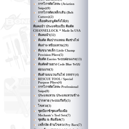
กรรไกรตัดโลหะ (Aviation
Snips)
(0)
กรรไกรตัดเหล็กเส้น (Bolt
Cutters)
(2)
เลื่อยคันธนูตัดกิ่งไม้
(0)
คีมคอม้า ประแจจับแป๊บ คีมตัด
CHANNELLOCK * Made In USA
คีมคอม้า
(32)
คีมตัด คีมปากแหลม คีมช่างไฟ
คีมถ่าง-หนีบแหวน
(29)
คีมขนาดเล็ก Little Champ
Precision Pliers
(5)
คีมตัด Eseries ระบบผ่อนแรง
(13)
คีมตัดด้ามยาง Code Blue ระบบ
ผ่อนแรง
(3)
คีมด้ามฉนวนกันไฟ 1000V
(4)
RESCUE TOOL / Special
Purpose Pliers
(4)
กรรไกรตัดโลหะ Professional
Snips
(8)
ประแจแหวน ประแจแหวนข้าง-
ปากตาย (ระบบเกียร์)
(5)
ไขควง
(3)
ชุดบ๊อกซ์/ชุดเครื่องมือ
Mechanic's Tool Sets
(7)
ชุดคีม & คีมล๊อค
(7)
เหล็กงัด ด้ามไขควง Pry Bars
(7)