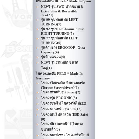
ประแจเลื่อน IREGA * Made In Spain
NEW! รุ่น SWO ปากขยาย &
Extra Slim & Reversible
Jaw
(21)
รุ่น 99 ชุบฟอสเฟต LEFT
TURNING
(7)
รุ่น 92 ชุบขาว Chrome Finish
RIGHT TURNING
(5)
รุ่น 77 ชุบฟอสเฟต LEFT
TURNING
(6)
รุ่นด้ามยาง ERGOTOP - Xtra
Capacity
(4)
รุ่นด้ามฉนวน
(4)
NEW! รุ่นงานหนัก ขนาด
ใหญ่
(1)
ไขควงและคีม FELO * Made In
Germany
ไขควงวัดแรงบิด /ไขควงทอร์ค
(Torque Screwdrivers)
(3)
ไขควงหัวสลับรุ่น Smart
(2)
ไขควงรุ่น ERGONIC
(3)
ไขควงช่างไฟ ไขควงวัดไฟ
(22)
ไขควงงานหนัก รุ่น 550
(12)
ไขควงกันไฟฟ้าสถิต (ESD Safe)
(8)
ไขควงอิเลคทรอนิกส์ ไขควง
ขนาดเล็ก
(3)
ไขควงออฟเซท / ไขควงหัวบ๊อกซ์