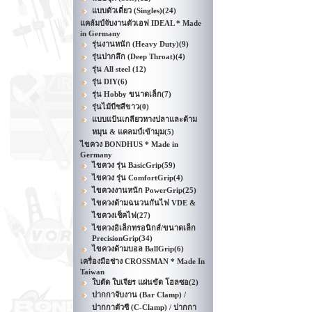
แบบตัวเดี่ยว (Singles)
(24)
แคล้มป์จับงานตัวเอฟ IDEAL * Made
in Germany
รุ่นงานหนัก (Heavy Duty)
(9)
รุ่นปากลึก (Deep Throat)
(4)
รุ่น All steel
(12)
รุ่น DIY
(6)
รุ่น Hobby ขนาดเล็ก
(7)
รุ่นไม้บีชสีขาว
(0)
แบบแป้นเกลียวหางปลาและด้าม
หมุน & แคลมป์เข้ามุม
(5)
ไขควง BONDHUS * Made in
Germany
ไขควง รุ่น BasicGrip
(59)
ไขควง รุ่น ComfortGrip
(4)
ไขควงงานหนัก PowerGrip
(25)
ไขควงด้ามฉนวนกันไฟ VDE &
ไขควงเช็คไฟ
(27)
ไขควงอิเล็กทรอนิกส์/ขนาดเล็ก
PrecisionGrip
(34)
ไขควงด้ามบอล BallGrip
(6)
เครื่องมือช่าง CROSSMAN * Made In
Taiwan
ใบตัด ใบเจียร แผ่นขัด โฮลซอ
(2)
ปากกาจับงาน (Bar Clamp) /
ปากกาตัวซี (C-Clamp) / ปากกา