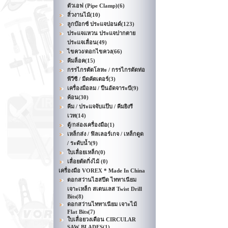
ตัวเอฟ (Pipe Clamp)
(6)
สิ่วงานไม้
(10)
ลูกบ๊อกซ์ ประแจปอนด์
(123)
ประแจแหวน ประแจปากตาย
ประแจเลื่อน
(49)
ไขควง/ดอกไขควง
(66)
คีมล็อค
(15)
กรรไกรตัดโลหะ / กรรไกรตัดท่อ
พีวีซี / มีดคัตเตอร์
(3)
เครื่องมือลม / ปืนอัดจาระบี
(9)
ค้อน
(30)
คีม / ประแจจับแป๊บ / คีมยิงรี
เวท
(14)
ตู้/กล่องเครื่องมือ
(1)
เหล็กส่ง / ฟิลเลอร์เกจ / เหล็กดูด
/ ระดับน้ำ
(9)
ใบเลื่อยเหล็ก
(0)
เลื่อยตัดกิ่งไม้
(0)
เครื่องมือ VOREX * Made In China
ดอกสว่านไฮสปีด ไททาเนียม
เจาะเหล็ก สเตนเลส Twist Drill
Bits
(8)
ดอกสว่านไททาเนียม เจาะไม้
Flat Bits
(7)
ใบเลื่อยวงเดือน CIRCULAR
SAW BLADES
(1)