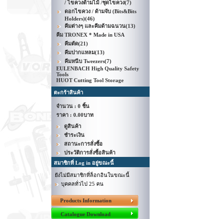
/ ไขควงด้ามไม้ /ชุดไขควง
(7)
ดอกไขควง / ด้ามจับ (Bits&Bits
Holders)
(46)
คีมต่างๆ และคีมด้ามฉนวน
(13)
คีม TRONEX * Made in USA
คีมตัด
(21)
คีมปากแหลม
(13)
คีมหนีบ Tweezers
(7)
EULENBACH High Quality Safety
Tools
HUOT Cutting Tool Storage
ตะกร้าสินค้า
จำนวน : 0 ชิ้น
ราคา :
0.00บาท
ดูสินค้า
ชำระเงิน
สถานะการสั่งซื้อ
ประวัติการสั่งซื้อสินค้า
สมาชิกที่ Log in อยู่ขณะนี้
ยังไม่มีสมาชิกที่ล็อกอินในขณะนี้
บุคคลทั่วไป 25 คน
Products Information
Catalogue Download