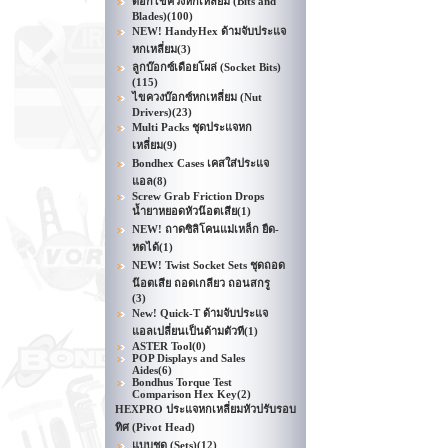
ดอกไขควงหกเหลี่ยม (Bits and
Blades)
(100)
NEW! HandyHex ด้ามจับประแจ
หกเหลี่ยม
(3)
ลูกบ๊อกซ์เดือยโผล่ (Socket Bits)
(115)
ไขควงบ๊อกซ์หกเหลี่ยม (Nut
Drivers)
(23)
Multi Packs ชุดประแจหก
เหลี่ยม
(9)
Bondhex Cases เคสใส่ประแจ
แอล
(8)
Screw Grab Friction Drops
น้ำยาหยอดหัวน๊อตเสีย
(1)
NEW! ถาดซิลิโคนแม่เหล็ก ยืด-
หดได้
(1)
NEW! Twist Socket Sets ชุดถอด
น๊อตเสีย ถอดเกลียว ถอนสกรู
(3)
New! Quick-T ด้ามจับประแจ
แอลเปลี่ยนเป็นด้ามตัวที
(1)
ASTER Tool
(0)
POP Displays and Sales
Aides
(6)
Bondhus Torque Test
Comparison Hex Key
(2)
HEXPRO ประแจหกเหลี่ยมหัวปรับรอบ
ทิศ (Pivot Head)
แบบชุด (Sets)
(12)