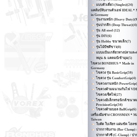
แบบตัวเดี่ยว (Singles)
(24)
แคล้มป์จับงานตัวเอฟ IDEAL *
in Germany
รุ่นงานหนัก (Heavy Duty)
(
รุ่นปากลึก (Deep Throat)
(4)
รุ่น All steel
(12)
รุ่น DIY
(6)
รุ่น Hobby ขนาดเล็ก
(7)
รุ่นไม้บีชสีขาว
(0)
แบบแป้นเกลียวหางปลาและด
หมุน & แคลมป์เข้ามุม
(5)
ไขควง BONDHUS * Made in
Germany
ไขควง รุ่น BasicGrip
(59)
ไขควง รุ่น ComfortGrip
(4)
ไขควงงานหนัก PowerGrip
ไขควงด้ามฉนวนกันไฟ VD
ไขควงเช็คไฟ
(27)
ไขควงอิเล็กทรอนิกส์/ขนาดเ
PrecisionGrip
(34)
ไขควงด้ามบอล BallGrip
(6)
เครื่องมือช่าง CROSSMAN * M
Taiwan
ใบตัด ใบเจียร แผ่นขัด โฮลซ
ปากกาจับงาน (Bar Clamp) 
ปากกาตัวซี (C-Clamp) / ปา