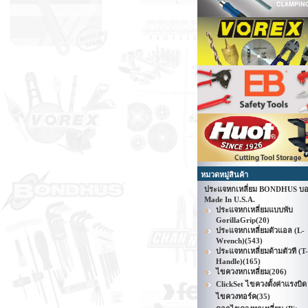
หมวดหมู่สินค้า
ประแจหกเหลี่ยม BONDHUS บอ
Made In U.S.A.
ประแจหกเหลี่ยมแบบพับ
GorillaGrip
(20)
ประแจหกเหลี่ยมตัวแอล (L-
Wrench)
(543)
ประแจหกเหลี่ยมด้ามตัวที (T-
Handle)
(165)
ไขควงหกเหลี่ยม
(206)
ClickSet ไขควงตั้งค่าแรงบิด 
ไขควงทอร์ค
(35)