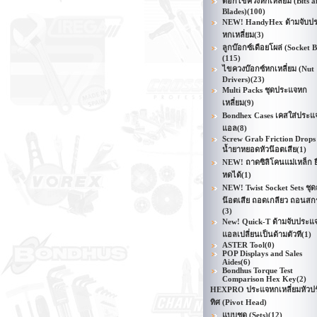
ดอกไขควงหกเหลี่ยม (Bits a
Blades)
(100)
NEW! HandyHex ด้ามจับป
หกเหลี่ยม
(3)
ลูกบ๊อกซ์เดือยโผล่ (Socket B
(115)
ไขควงบ๊อกซ์หกเหลี่ยม (Nut
Drivers)
(23)
Multi Packs ชุดประแจหก
เหลี่ยม
(9)
Bondhex Cases เคสใส่ประแ
แอล
(8)
Screw Grab Friction Drops
น้ำยาหยอดหัวน๊อตเสีย
(1)
NEW! ถาดซิลิโคนแม่เหล็ก ย
หดได้
(1)
NEW! Twist Socket Sets ชุ
น๊อตเสีย ถอดเกลียว ถอนสกร
(3)
New! Quick-T ด้ามจับประแ
แอลเปลี่ยนเป็นด้ามตัวที
(1)
ASTER Tool
(0)
POP Displays and Sales
Aides
(6)
Bondhus Torque Test
Comparison Hex Key
(2)
HEXPRO ประแจหกเหลี่ยมหัวป
ทิศ (Pivot Head)
แบบชุด (Sets)
(12)