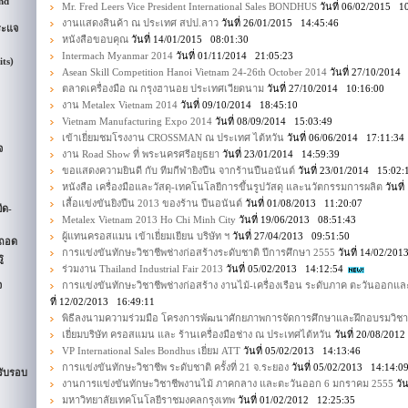
nd
Mr. Fred Leers Vice President International Sales BONDHUS
วันที่ 06/02/2015 1
งานแสดงสินค้า ณ ประเทศ สปป.ลาว
วันที่ 26/01/2015 14:45:46
ระแจ
หนังสือขอบคุณ
วันที่ 14/01/2015 08:01:30
Intermach Myanmar 2014
วันที่ 01/11/2014 21:05:23
its)
Asean Skill Competition Hanoi Vietnam 24-26th October 2014
วันที่ 27/10/2014
ตลาดเครื่องมือ ณ กรุงฮานอย ประเทศเวียดนาม
วันที่ 27/10/2014 10:16:00
งาน Metalex Vietnam 2014
วันที่ 09/10/2014 18:45:10
Vietnam Manufacturing Expo 2014
วันที่ 08/09/2014 15:03:49
เข้าเยี่ยมชมโรงงาน CROSSMAN ณ ประเทศ ไต้หวัน
วันที่ 06/06/2014 17:11:34
จ
งาน Road Show ที่ พระนครศรีอยุธยา
วันที่ 23/01/2014 14:59:39
ขอแสดงความยินดี กับ ทีมกีฬายิงปืน จากร้านปืนอนันต์
วันที่ 23/01/2014 15:02:
หนังสือ เครื่องมือและวัสดุ-เทคโนโลยีการขึ้นรูปวัสดุ และนวัตกรรมการผลิต
วันที
เสื้อแข่งขันยิงปืน 2013 ของร้าน ปืนอนันต์
วันที่ 01/08/2013 11:20:07
ืด-
Metalex Vietnam 2013 Ho Chi Minh City
วันที่ 19/06/2013 08:51:43
ผู้แทนครอสแมน เข้าเยี่ยมเยียน บริษัท ฯ
วันที่ 27/04/2013 09:51:50
ดถอด
การแข่งขันทักษะวิชาชีพช่างก่อสร้างระดับชาติ ปีการศึกษา 2555
วันที่ 14/02/20
ู
ร่วมงาน Thailand Industrial Fair 2013
วันที่ 05/02/2013 14:12:54
จ
การแข่งขันทักษะวิชาชีพช่างก่อสร้าง งานไม้-เครื่องเรือน ระดับภาค ตะวันออกแ
ที่ 12/02/2013 16:49:11
พิธีลงนามความร่วมมือ โครงการพัฒนาศักยภาพการจัดการศึกษาและฝึกอบรมวิชา
เยี่ยมบริษัท ครอสแมน และ ร้านเครื่องมือช่าง ณ ประเทศไต้หวัน
วันที่ 20/08/201
VP International Sales Bondhus เยี่ยม ATT
วันที่ 05/02/2013 14:13:46
การแข่งขันทักษะวิชาชีพ ระดับชาติ ครั้งที่ 21 จ.ระยอง
วันที่ 05/02/2013 14:14:0
รับรอบ
งานการแข่งขันทักษะวิชาชีพงานไม้ ภาคกลาง และตะวันออก 6 มกราคม 2555
วัน
มหาวิทยาลัยเทคโนโลยีราชมงคลกรุงเทพ
วันที่ 01/02/2012 12:25:35