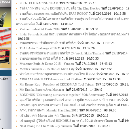
PHO-TECH RACING TEAM
วันที่ 27/10/2016 21:25:10
สีห์โสภณพานิช-หน่วย BONDHUS กับ เสื้อ The Blue HexPro
วันที่ 22/09/2016 1
งานเลี้ยงฉลองแสดงความยินดีกับทีม IRAP ROBOT
วันที่ 02/08/2016 10:16:58
ร่วมเป็นส่วนหนึ่งในโครงการส่งเสริมกิจกรรมหุ่นยนต์ คณะวิศวกรรมศาสตร์ ม.เ
พระนครเหนือ
วันที่ 24/06/2016 14:06:52
Vietnam Industrial Fiesta 2016
วันที่ 15/06/2016 09:59:38
Initial Formula Kmitl ชมรมยานยนต์ สถาบันเทคโนโลยีพระจอมเกล้าเจ้าคุณทหา
19:02:56
งานมหกรรมอาชีวศึกษาระดับชาติ ครั้งที่25
วันที่ 10/02/2016 11:06:25
TSAE Auto Challenge 2016
วันที่ 17/01/2016 13:37:26
งานแข่งขันฝีมือแรงงานแห่งชาติครั้งที่ 24 World Skills Thailand
วันที่ 27/10/201
งานชมรมคนรักงานไม้ ครั้งที่ 8
วันที่ 10/11/2015 10:50:33
Myanmar Build & Decor 2015 - Yangon
วันที่ 27/10/2015 08:43:12
Metalex Vietnam 2015 Ho Chi Minh City
วันที่ 16/10/2015 15:57:53
ทำเนียบสมาชิกสภาอุตสาหกรรมแห่งประเทศไทย ปี 2558
วันที่ 20/08/2015 16:5
นดัส*
ร่วมฉลอง 20th ปี ATT American Tool Thailand
วันที่ 03/07/2015 16:12:38
Mr. Benny Kuo - President of CROSSMAN Tool Taiwan
วันที่ 12/06/2015 20:21
Mr. Endika Export Area Manager
วันที่ 23/05/2015 14:30:49
BONDHUS "Celebrating our success together" 50th Anniversary
วันที่ 19/05/201
คุณ พิไล บริษัท กรุงเทพฮาร์ดแวร์ สามกอง ภูเก็ต รวมฉลอง 50ปี BONDHUS
วันที
เข้าเยี่ยม คุณ จักรพงษ์ บริษัท บีเอ็มพี เซลส์ แอนด์ เซอร์วัส จำกัด ภูเก็ต
วันที่ 13/0
ภาพบรรยากาศงาน Material Handling 2015
วันที่ 07/04/2015 08:16:06
เข้าเยี่ยม คุณ Martin และ คุณ Therasa
วันที่ 16/03/2015 19:50:18
/
เข้าพบลูกค้าผู้ใช้ผลิตภัณฑ์ BONDHUS ณ กรุงโฮจิมินท์ ประเทศเวียดนาม
วันที่ 1
Nhat Phong Ho Chi Minh City Vietnam
วันที่ 16/03/2015 19:44:31