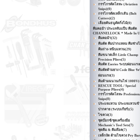
กรรไกรตัดโลหะ (Aviation
Snips)
(0)
กรรไกรตัดเหล็กเส้น (Bolt
Cutters)
(2)
เลื่อยคันธนูตัดกิ่งไม้
(0)
คีมคอม้า ประแจจับแป๊บ คีมตัด
CHANNELLOCK * Made In 
คีมคอม้า
(32)
คีมตัด คีมปากแหลม คีมช่าง
คีมถ่าง-หนีบแหวน
(29)
คีมขนาดเล็ก Little Champ
Precision Pliers
(5)
คีมตัด Eseries ระบบผ่อนแรง
คีมตัดด้ามยาง Code Blue ร
ผ่อนแรง
(3)
คีมด้ามฉนวนกันไฟ 1000V
(
RESCUE TOOL / Special
Purpose Pliers
(4)
กรรไกรตัดโลหะ Profession
Snips
(8)
ประแจแหวน ประแจแหวนข้า
ปากตาย (ระบบเกียร์)
(5)
ไขควง
(3)
ชุดบ๊อกซ์/ชุดเครื่องมือ
Mechanic's Tool Sets
(7)
ชุดคีม & คีมล๊อค
(7)
เหล็กงัด ด้ามไขควง Pry Bar