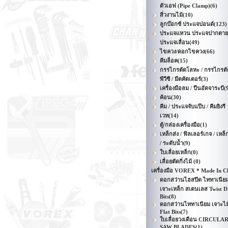
ตัวเอฟ (Pipe Clamp)
(6)
สิ่วงานไม้
(10)
ลูกบ๊อกซ์ ประแจปอนด์
(123)
ประแจแหวน ประแจปากตาย
ประแจเลื่อน
(49)
ไขควง/ดอกไขควง
(66)
คีมล็อค
(15)
กรรไกรตัดโลหะ / กรรไกรตั
พีวีซี / มีดคัตเตอร์
(3)
เครื่องมือลม / ปืนอัดจาระบี
(
ค้อน
(30)
คีม / ประแจจับแป๊บ / คีมยิงรี
เวท
(14)
ตู้/กล่องเครื่องมือ
(1)
เหล็กส่ง / ฟิลเลอร์เกจ / เหล็
/ ระดับน้ำ
(9)
ใบเลื่อยเหล็ก
(0)
เลื่อยตัดกิ่งไม้
(0)
เครื่องมือ VOREX * Made In C
ดอกสว่านไฮสปีด ไททาเนีย
เจาะเหล็ก สเตนเลส Twist Dr
Bits
(8)
ดอกสว่านไททาเนียม เจาะไม
Flat Bits
(7)
ใบเลื่อยวงเดือน CIRCULA
SAW BLADES
(1)